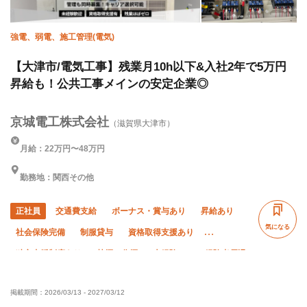
強電、弱電、施工管理(電気)
【大津市/電気工事】残業月10h以下&入社2年で5万円
昇給も！公共工事メインの安定企業◎
京城電工株式会社
（滋賀県大津市）
月給：22万円〜48万円
勤務地：関西その他
正社員
交通費支給
ボーナス・賞与あり
昇給あり
気になる
社会保険完備
制服貸与
資格取得支援あり
独立支援制度あり
禁煙・分煙
未経験OK
経験者優遇
有資格者優遇
残業ゼロ
残業月10時間以下
掲載期間：
2026/03/13
-
2027/03/12
年末年始休暇
車・バイク通勤OK
転勤なし