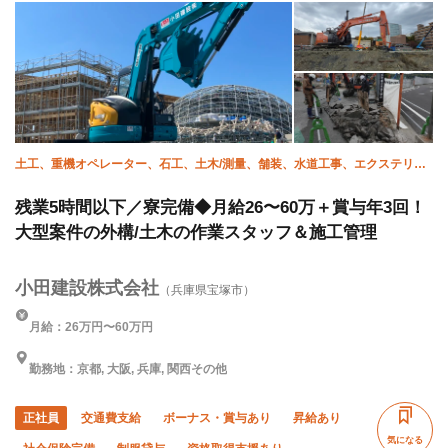
土工、重機オペレーター、石工、土木/測量、舗装、水道工事、エクステリ
ア・外構、土木/型枠大工、施工管理(土木)、施工管理(管工事)
残業5時間以下／寮完備◆月給26〜60万＋賞与年3回！
大型案件の外構/土木の作業スタッフ＆施工管理
小田建設株式会社
（兵庫県宝塚市）
月給：26万円〜60万円
勤務地：京都, 大阪, 兵庫, 関西その他
正社員
交通費支給
ボーナス・賞与あり
昇給あり
気になる