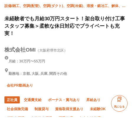
設備/雑工、空調(配管)、空調(ダクト)、空調(冷媒)、溶接・鍛冶工、解体、躯
体/鳶 (足場)、躯体/鳶 (鉄骨)、鳶 (重量)、揚重
未経験者でも月給30万円スタート！架台取り付け工事
スタッフ募集＞柔軟な休日対応でプライベートも充
実！
株式会社OMI
（大阪府堺市北区）
月給：30万円〜55万円
勤務地：京都, 大阪, 兵庫, 関西その他
会社PR動画あり
正社員
交通費支給
ボーナス・賞与あり
昇給あり
気になる
社会保険完備
制服貸与
資格取得支援あり
未経験OK
経験者優遇
有資格者優遇
夏季休暇
年末年始休暇
転勤なし