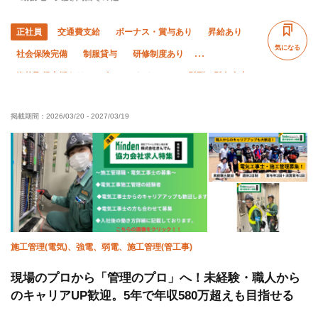
正社員
交通費支給
ボーナス・賞与あり
昇給あり
気になる
社会保険完備
制服貸与
研修制度あり
資格取得支援あり
ピアス・ネイルOK
髪型・髪色自由
経験者優遇
女性活躍中
残業月20時間以下
掲載期間：
2026/03/20
-
2027/03/19
直帰・直行OK
土日休み
夏季休暇
年末年始休暇
車・バイク通勤OK
施工管理(電気)、強電、弱電、施工管理(管工事)
現場のプロから「管理のプロ」へ！未経験・職人から
のキャリアUP歓迎。5年で年収580万超えも目指せる