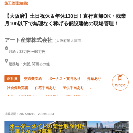
施工管理(建築)
【大阪府】土日祝休＆年休130日！直行直帰OK・残業
月10h以下で無理なく稼げる仮設建物の現場管理！
アート産業株式会社
（大阪府泉大津市）
月給：32万円〜60万円
勤務地：大阪, 関西その他
正社員
交通費支給
ボーナス・賞与あり
昇給あり
気になる
社会保険完備
住宅手当あり
子供手当あり
食堂・食事補助あり
制服貸与
研修制度あり
資格取得支援あり
禁煙・分煙
未経験OK
経験者優遇
掲載期間：
2026/06/19
-
2026/10/23
有資格者優遇
残業月10時間以下
直帰・直行OK
土日休み
完全週休二日制
夏季休暇
年末年始休暇