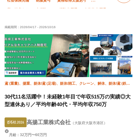
社会保険完備
制服貸与
資格取得支援あり
寮・社宅あり
未経験OK
経験者優遇
有資格者優遇
外国人活躍中
直帰・直行OK
土日休み
夏季休暇
掲載期間：
2026/04/17
-
2026/10/16
年末年始休暇
車・バイク通勤OK
転勤なし
残業月10時間以下
鳶 (重量)、揚重、躯体/鳶 (足場)、躯体/雑工、クレーン、解体、躯体/鳶 (鉄
骨)、設備/雑工、空調(配管)、空調(冷媒)
30代11名活躍中！未経験1年目で年収515万の実績◎大
型連休あり／平均年齢40代・平均年収750万
高揚工業株式会社
（大阪府大阪市港区）
月給：32万円〜60万円