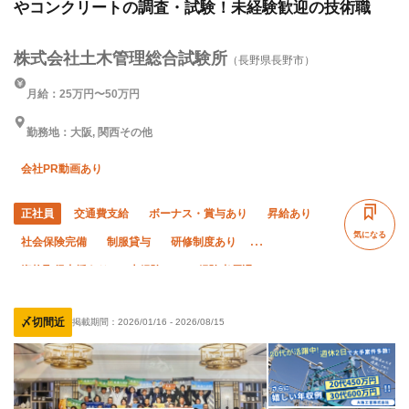
やコンクリートの調査・試験！未経験歓迎の技術職
株式会社土木管理総合試験所
（長野県長野市）
月給：25万円〜50万円
勤務地：大阪, 関西その他
会社PR動画あり
正社員
交通費支給
ボーナス・賞与あり
昇給あり
気になる
社会保険完備
制服貸与
研修制度あり
資格取得支援あり
未経験OK
経験者優遇
有資格者優遇
年齢不問
50代以上活躍中
女性活躍中
〆切間近
掲載期間：
2026/01/16
-
2026/08/15
夜勤あり
直帰・直行OK
土日休み
車・バイク通勤OK