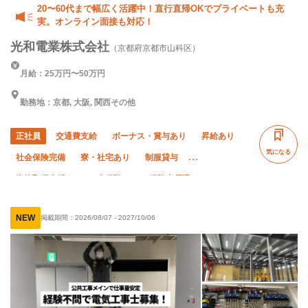
20〜60代まで幅広く活躍中！直行直帰OKでプライベートも充
実。オンライン面接も対応！
光和電業株式会社
（京都府京都市山科区）
月給：25万円〜50万円
勤務地：京都, 大阪, 関西その他
正社員
交通費支給
ボーナス・賞与あり
昇給あり
気になる
社会保険完備
寮・社宅あり
制服貸与
資格取得支援あり
未経験OK
経験者優遇
有資格者優遇
50代以上活躍中
60代以上活躍中
NEW
掲載期間：
2026/08/07
-
2027/10/06
直帰・直行OK
夏季休暇
年末年始休暇
車・バイク通勤OK
転勤なし