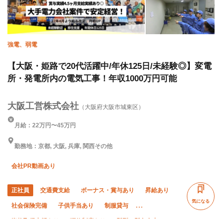
強電、弱電
【大阪・姫路で20代活躍中/年休125日/未経験◎】変電
所・発電所内の電気工事！年収1000万円可能
大阪工営株式会社
（大阪府大阪市城東区）
月給：22万円〜45万円
勤務地：京都, 大阪, 兵庫, 関西その他
会社PR動画あり
正社員
交通費支給
ボーナス・賞与あり
昇給あり
気になる
社会保険完備
子供手当あり
制服貸与
資格取得支援あり
研修制度あり
髪型・髪色自由