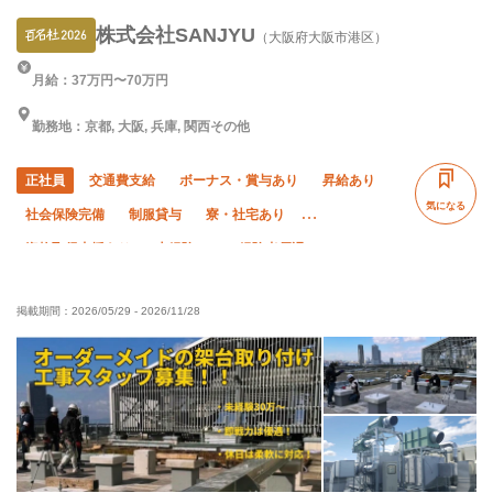
株式会社SANJYU
（大阪府大阪市港区）
月給：37万円〜70万円
勤務地：京都, 大阪, 兵庫, 関西その他
正社員
交通費支給
ボーナス・賞与あり
昇給あり
気になる
社会保険完備
制服貸与
寮・社宅あり
資格取得支援あり
未経験OK
経験者優遇
有資格者優遇
女性活躍中
残業ゼロ
掲載期間：
2026/05/29
-
2026/11/28
残業月10時間以下
夏季休暇
年末年始休暇
車・バイク通勤OK
転勤なし