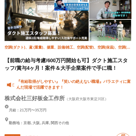
空調(ダクト)、鳶 (重量)、揚重、設備/雑工、空調(配管)、空調(保温)、空調(冷
媒)、屋根、溶接・鍛冶工、施工管理(管工事)
【前職の給与考慮/600万円開始も可】ダクト施工スタ
ッフ/賞与4ヶ月！案件＆大手企業案件で手に職！
『有給取得がしやすい』『笑いの絶えない職場』バラエティに富
んだ現場で活躍できます！
株式会社三好板金工作所
（大阪府大阪市東淀川区）
月給：21万円〜35万円
勤務地：京都, 大阪, 兵庫, 関西その他