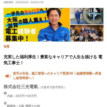
掲載期間：
2026/05/29
-
2026/11/28
強電
充実した福利厚生！豊富なキャリアで人生を描ける 電
気工事士！
若手が主役。施工管理へのキャリア変更OK！組織管理職へ昇進
し経営幹部へ！
株式会社三光電氣
（大阪府大阪市西区）
月給：28万円〜60万円
勤務地：大阪, 関西その他