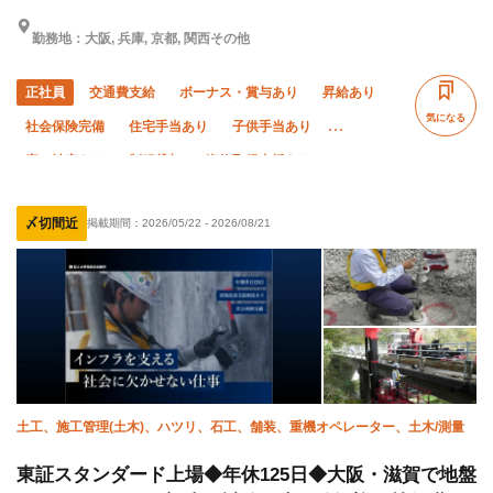
勤務地：大阪, 兵庫, 京都, 関西その他
正社員
交通費支給
ボーナス・賞与あり
昇給あり
気になる
社会保険完備
住宅手当あり
子供手当あり
寮・社宅あり
制服貸与
資格取得支援あり
髪型・髪色自由
禁煙・分煙
ピアス・ネイルOK
〆切間近
掲載期間：
2026/05/22
-
2026/08/21
研修制度あり
未経験OK
経験者優遇
有資格者優遇
残業月10時間以下
車・バイク通勤OK
年末年始休暇
夏季休暇
転勤なし
夜勤あり
土工、施工管理(土木)、ハツリ、石工、舗装、重機オペレーター、土木/測量
東証スタンダード上場◆年休125日◆大阪・滋賀で地盤