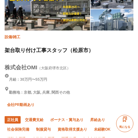
車・バイク通勤OK
転勤なし
設備/雑工
架台取り付け工事スタッフ（松原市）
株式会社OMI
（大阪府堺市北区）
月給：30万円〜55万円
勤務地：京都, 大阪, 兵庫, 関西その他
会社PR動画あり
正社員
交通費支給
ボーナス・賞与あり
昇給あり
気になる
社会保険完備
制服貸与
資格取得支援あり
未経験OK