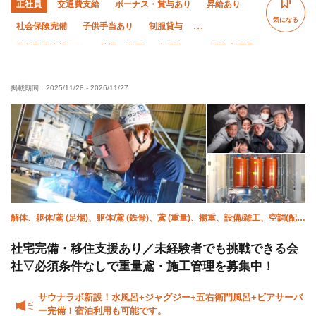
正社員
交通費支給
ボーナス・賞与あり
昇給あり
気になる
社会保険完備
子供手当あり
制服貸与
資格取得支援あり
禁煙・分煙
未経験OK
経験者優遇
有資格者優遇
夏季休暇
年末年始休暇
掲載期間：
2025/11/28
-
2026/11/27
車・バイク通勤OK
転勤なし
解体、躯体/鳶 (足場)、躯体/鳶 (鉄骨)、鳶 (重量)、揚重、設備/雑工、空調(配
管)、溶接・鍛冶工、鍛治鳶、施工管理(管工事)
社宅完備・移住支援あり／未経験者でも挑戦できる会
社▽必須条件なしで重量鳶・施工管理を募集中！
サウナラボ新設！水風呂+ジャグジー+五右衛門風呂+ビアサーバ
ー完備！宿泊利用も可能です。