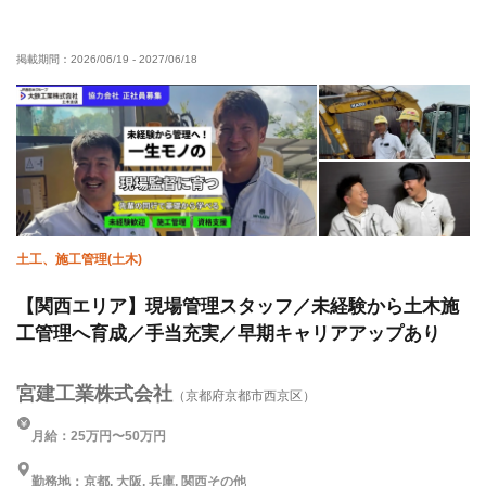
ピアス・ネイルOK
未経験OK
経験者優遇
掲載期間：
2026/06/19
-
2027/06/18
有資格者優遇
残業月10時間以下
夏季休暇
年末年始休暇
土日休み
車・バイク通勤OK
転勤なし
土工、施工管理(土木)
【関西エリア】現場管理スタッフ／未経験から土木施
工管理へ育成／手当充実／早期キャリアアップあり
宮建工業株式会社
（京都府京都市西京区）
月給：25万円〜50万円
勤務地：京都, 大阪, 兵庫, 関西その他