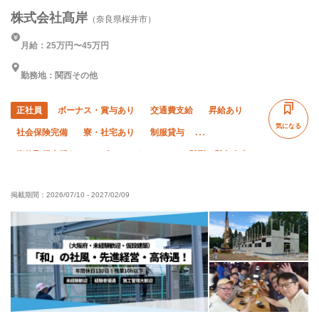
株式会社髙岸
（奈良県桜井市）
月給：25万円〜45万円
勤務地：関西その他
正社員
ボーナス・賞与あり
交通費支給
昇給あり
気になる
社会保険完備
寮・社宅あり
制服貸与
資格取得支援あり
ピアス・ネイルOK
髪型・髪色自由
禁煙・分煙
研修制度あり
未経験OK
経験者優遇
掲載期間：
2026/07/10
-
2027/02/09
有資格者優遇
年齢不問
50代以上活躍中
60代以上活躍中
夜勤あり
直帰・直行OK
車・バイク通勤OK
転勤なし
年末年始休暇
夏季休暇
残業月10時間以下