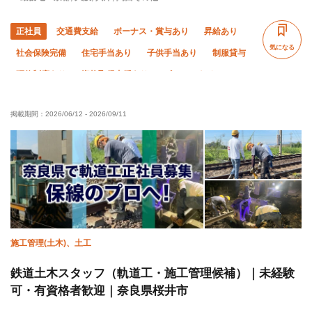
正社員
交通費支給
ボーナス・賞与あり
昇給あり
気になる
社会保険完備
住宅手当あり
子供手当あり
制服貸与
研修制度あり
資格取得支援あり
ピアス・ネイルOK
髪型・髪色自由
未経験OK
経験者優遇
年齢不問
掲載期間：
2026/06/12
-
2026/09/11
50代以上活躍中
夜勤あり
直帰・直行OK
車・バイク通勤OK
転勤なし
年末年始休暇
夏季休暇
施工管理(土木)、土工
鉄道土木スタッフ（軌道工・施工管理候補）｜未経験
可・有資格者歓迎｜奈良県桜井市