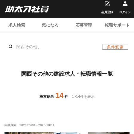
会員登録
ログイン
求人検索
気になる
応募管理
転職サポート
関西その他、
条件変更
関西その他の建設求人・転職情報一覧
14
検索結果
件
1
~
14
件を表示
掲載期間：
2026/05/01
-
2026/10/31