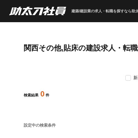
建築/建設業の求人・転職を
探すなら助
関西その他,貼床の建設求人・転
新
0
検索結果
件
設定中の検索条件