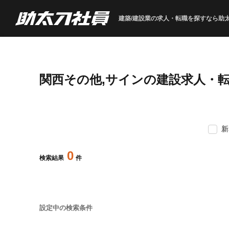
建築/建設業の求人・転職を
探すなら助
関西その他,サインの建設求人・
新
0
検索結果
件
設定中の検索条件