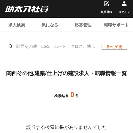
会員登録
ログイン
求人検索
気になる
応募管理
転職サポート
関西その他、LGS、ボード、クロス、塗
条件変更
装、ALC、大工、左官、シール、ガラス、
鳶 (重量)、貼床、置床(OAフロア)、揚重、
内装/警備員、クリーニング、建具、サイデ
ィング、サッシ、防災(避難器具)、サイ
関西その他,建築/仕上げの建設求人・転職情報一覧
ン、大工(展示会)、表具(展示会)、アスベ
スト除去、ウッドデッキ、ルーバー、補修
（リペア）、家具施工、塗床、防水、タイ
0
ル、ELV・エスカレーター、、年齢不問
検索結果
件
該当する検索結果がありませんでした