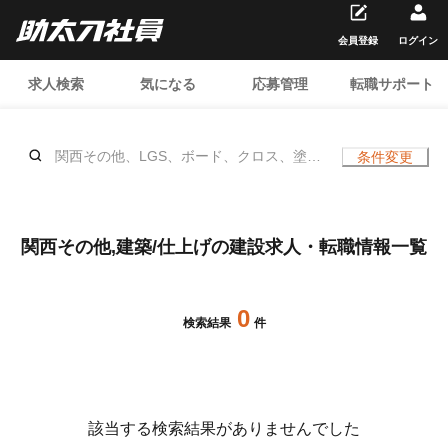
会員登録
ログイン
求人検索
気になる
応募管理
転職サポート
関西その他、LGS、ボード、クロス、塗
条件変更
装、ALC、大工、左官、シール、ガラス、
鳶 (重量)、貼床、置床(OAフロア)、揚重、
内装/警備員、クリーニング、建具、サイデ
ィング、サッシ、防災(避難器具)、サイ
関西その他,建築/仕上げの建設求人・転職情報一覧
ン、大工(展示会)、表具(展示会)、アスベ
スト除去、ウッドデッキ、ルーバー、補修
（リペア）、家具施工、塗床、防水、タイ
0
ル、ELV・エスカレーター、、土日休み
検索結果
件
該当する検索結果がありませんでした