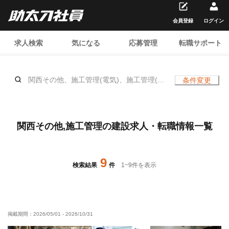
会員登録
ログイン
求人検索
気になる
応募管理
転職サポート
関西その他、施工管理(電気)、施工管理(土
条件変更
木)、施工管理(建築)、施工管理(管工事)、
施工管理(造園)、
関西その他,施工管理の建設求人・転職情報一覧
9
検索結果
件
1
~
9
件を表示
掲載期間：
2026/05/01
-
2026/10/31