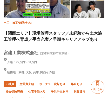
土工、施工管理(土木)
【関西エリア】現場管理スタッフ／未経験から土木施
工管理へ育成／手当充実／早期キャリアアップあり
宮建工業株式会社
（京都府京都市西京区）
月給：25万円〜50万円
勤務地：京都, 大阪, 兵庫, 関西その他
正社員
交通費支給
ボーナス・賞与あり
昇給あり
気になる
社会保険完備
住宅手当あり
子供手当あり
制服貸与
研修制度あり
資格取得支援あり
ピアス・ネイルOK
髪型・髪色自由
未経験OK
経験者優遇
年齢不問