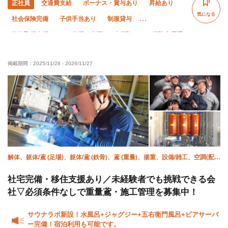
正社員
交通費支給
ボーナス・賞与あり
昇給あり
気になる
社会保険完備
子供手当あり
制服貸与
資格取得支援あり
禁煙・分煙
未経験OK
経験者優遇
有資格者優遇
夏季休暇
年末年始休暇
掲載期間：
2025/11/28
-
2026/11/27
車・バイク通勤OK
転勤なし
解体、躯体/鳶 (足場)、躯体/鳶 (鉄骨)、鳶 (重量)、揚重、設備/雑工、空調(配
管)、溶接・鍛冶工、鍛治鳶、施工管理(管工事)
社宅完備・移住支援あり／未経験者でも挑戦できる会
社▽必須条件なしで重量鳶・施工管理を募集中！
サウナラボ新設！水風呂+ジャグジー+五右衛門風呂+ビアサーバ
ー完備！宿泊利用も可能です。