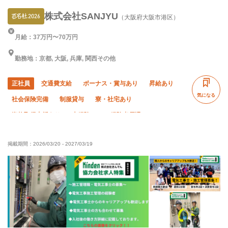
株式会社SANJYU
（大阪府大阪市港区）
月給：37万円〜70万円
勤務地：京都, 大阪, 兵庫, 関西その他
正社員
交通費支給
ボーナス・賞与あり
昇給あり
気になる
社会保険完備
制服貸与
寮・社宅あり
資格取得支援あり
未経験OK
経験者優遇
有資格者優遇
女性活躍中
残業ゼロ
掲載期間：
2026/03/20
-
2027/03/19
残業月10時間以下
夏季休暇
年末年始休暇
車・バイク通勤OK
転勤なし