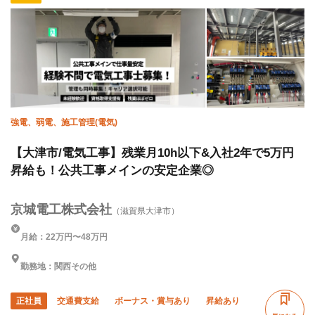
車・バイク通勤OK
転勤なし
強電、弱電、施工管理(電気)
【大津市/電気工事】残業月10h以下&入社2年で5万円
昇給も！公共工事メインの安定企業◎
京城電工株式会社
（滋賀県大津市）
月給：22万円〜48万円
勤務地：関西その他
正社員
交通費支給
ボーナス・賞与あり
昇給あり