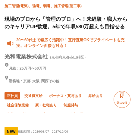
施工管理(電気)、強電、弱電、施工管理(管工事)
現場のプロから「管理のプロ」へ！未経験・職人から
のキャリアUP歓迎。5年で年収580万超えも目指せる
20〜60代まで幅広く活躍中！直行直帰OKでプライベートも充
実。オンライン面接も対応！
光和電業株式会社
（京都府京都市山科区）
月給：25万円〜50万円
勤務地：京都, 大阪, 関西その他
正社員
交通費支給
ボーナス・賞与あり
昇給あり
気になる
社会保険完備
寮・社宅あり
制服貸与
資格取得支援あり
未経験OK
経験者優遇
有資格者優遇
50代以上活躍中
60代以上活躍中
NEW
掲載期間：
2026/08/07
-
2027/10/06
直帰・直行OK
夏季休暇
年末年始休暇