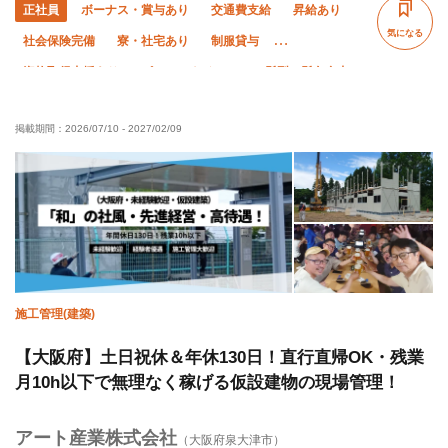
正社員
ボーナス・賞与あり
交通費支給
昇給あり
気になる
社会保険完備
寮・社宅あり
制服貸与
資格取得支援あり
ピアス・ネイルOK
髪型・髪色自由
禁煙・分煙
研修制度あり
未経験OK
経験者優遇
掲載期間：
2026/07/10
-
2027/02/09
有資格者優遇
年齢不問
50代以上活躍中
60代以上活躍中
夜勤あり
直帰・直行OK
車・バイク通勤OK
転勤なし
年末年始休暇
夏季休暇
残業月10時間以下
施工管理(建築)
【大阪府】土日祝休＆年休130日！直行直帰OK・残業
月10h以下で無理なく稼げる仮設建物の現場管理！
アート産業株式会社
（大阪府泉大津市）