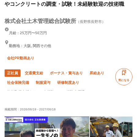
やコンクリートの調査・試験！未経験歓迎の技術職
株式会社土木管理総合試験所
（長野県長野市）
月給：25万円〜50万円
勤務地：大阪, 関西その他
会社PR動画あり
正社員
交通費支給
ボーナス・賞与あり
昇給あり
気になる
社会保険完備
制服貸与
研修制度あり
資格取得支援あり
未経験OK
経験者優遇
有資格者優遇
年齢不問
50代以上活躍中
女性活躍中
掲載期間：
2026/06/19
-
2027/06/18
夜勤あり
直帰・直行OK
土日休み
車・バイク通勤OK