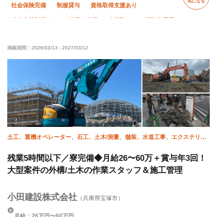
気になる
社会保険完備
制服貸与
資格取得支援あり
独立支援制度あり
禁煙・分煙
未経験OK
経験者優遇
有資格者優遇
残業ゼロ
残業月10時間以下
掲載期間：
2026/03/13
-
2027/03/12
年末年始休暇
車・バイク通勤OK
転勤なし
土工、重機オペレーター、石工、土木/測量、舗装、水道工事、エクステリ
ア・外構、土木/型枠大工、施工管理(土木)、施工管理(管工事)
残業5時間以下／寮完備◆月給26〜60万＋賞与年3回！
大型案件の外構/土木の作業スタッフ＆施工管理
小田建設株式会社
（兵庫県宝塚市）
月給：26万円〜60万円