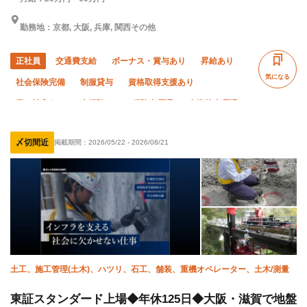
勤務地：京都, 大阪, 兵庫, 関西その他
正社員
交通費支給
ボーナス・賞与あり
昇給あり
気になる
社会保険完備
制服貸与
資格取得支援あり
寮・社宅あり
未経験OK
経験者優遇
有資格者優遇
外国人活躍中
直帰・直行OK
土日休み
夏季休暇
〆切間近
掲載期間：
2026/05/22
-
2026/08/21
年末年始休暇
車・バイク通勤OK
転勤なし
残業月10時間以下
土工、施工管理(土木)、ハツリ、石工、舗装、重機オペレーター、土木/測量
東証スタンダード上場◆年休125日◆大阪・滋賀で地盤