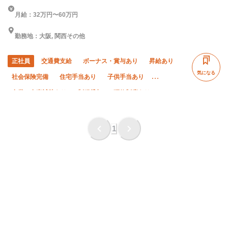
月給：32万円〜60万円
勤務地：大阪, 関西その他
正社員
交通費支給
ボーナス・賞与あり
昇給あり
気になる
社会保険完備
住宅手当あり
子供手当あり
食堂・食事補助あり
制服貸与
研修制度あり
資格取得支援あり
禁煙・分煙
未経験OK
経験者優遇
有資格者優遇
残業月10時間以下
直帰・直行OK
1
土日休み
完全週休二日制
夏季休暇
年末年始休暇
車・バイク通勤OK
転勤なし