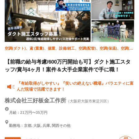
空調(ダクト)、鳶 (重量)、揚重、設備/雑工、空調(配管)、空調(保温)、空調(冷
媒)、屋根、溶接・鍛冶工、施工管理(管工事)
【前職の給与考慮/600万円開始も可】ダクト施工スタ
ッフ/賞与4ヶ月！案件＆大手企業案件で手に職！
『有給取得がしやすい』『笑いの絶えない職場』バラエティに富
んだ現場で活躍できます！
株式会社三好板金工作所
（大阪府大阪市東淀川区）
月給：21万円〜35万円
勤務地：京都, 大阪, 兵庫, 関西その他