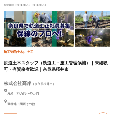
掲載期間：
2026/06/12
-
2026/09/11
50代以上活躍中
夜勤あり
直帰・直行OK
車・バイク通勤OK
転勤なし
年末年始休暇
夏季休暇
施工管理(土木)、土工
鉄道土木スタッフ（軌道工・施工管理候補）｜未経験
可・有資格者歓迎｜奈良県桜井市
株式会社髙岸
（奈良県桜井市）
月給：25万円〜45万円
勤務地：関西その他