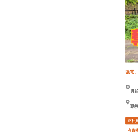
強電、
月給
勤
正社
有資