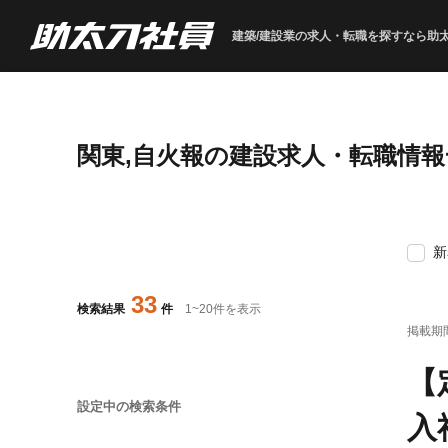
建築/建設業の求人・転職を
探すなら助
関東,自火報の建設求人・転職情報
新
33
検索結果
件
1
~
20
件を表示
掲載期
【
設定中の検索条件
入