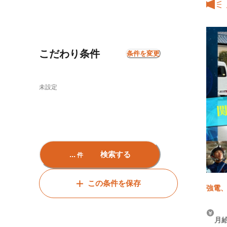
こだわり条件
条件を変更
未設定
...
検索する
件
この条件を保存
強電、
月給