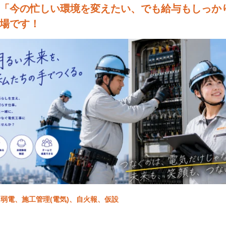
「今の忙しい環境を変えたい、でも給与もしっか
場です！
弱電、施工管理(電気)、自火報、仮設