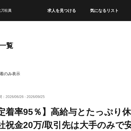
求人を見つける
気になるリスト
太刀社員
一覧
着のみ表示
間：
2026/06/26
-
2026/09/25
定着率95％】高給与とたっぷり休
社祝金20万/取引先は大手のみで