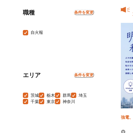
職種
条件を変更
自火報
エリア
条件を変更
茨城
栃木
群馬
埼玉
千葉
東京
神奈川
強電、