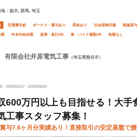
地：栃木, 群馬, 埼玉
員
交通費支給
ボーナス・賞与あり
昇給あり
社会保険完備
制服貸
休暇
年末年始休暇
直帰・直行OK
車・バイク通勤OK
転勤なし
有限会社井原電気工事
（埼玉県熊谷市）
間：
2026/03/27
-
2026/09/26
収600万円以上も目指せる！大
気工事スタッフ募集！
賞与7.6ヶ月分実績あり！直接取引の安定基盤で