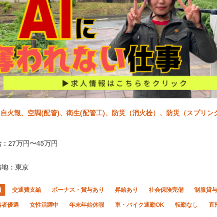
自火報、空調(配管)、衛生(配管工)、防災（消火栓）、防災（スプリンク
：27万円〜45万円
務地：東京
員
交通費支給
ボーナス・賞与あり
昇給あり
社会保険完備
制服貸
格者優遇
女性活躍中
年末年始休暇
車・バイク通勤OK
転勤なし
直