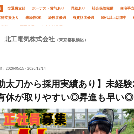
員
交通費支給
ボーナス・賞与あり
昇給あり
社会保険完備
住宅手
取得支援あり
未経験OK
経験者優遇
有資格者優遇
50代以上活躍中
・直行OK
夏季休暇
年末年始休暇
北工電気株式会社
（東京都板橋区）
間：
2026/05/15
-
2026/12/14
助太刀から採用実績あり】未経験2
有休が取りやすい◎昇進も早い◎