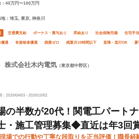
：40万円〜100万円
地：埼玉, 東京, 神奈川
員
交通費支給
ボーナス・賞与あり
昇給あり
社会保険完備
住宅手
者優遇
有資格者優遇
残業ゼロ
残業月10時間以下
直帰・直行OK
夏
あり
株式会社木内電気
（東京都中野区）
間：
2026/04/03
-
2026/10/02
場の半数が20代！関電工パート
士・施工管理募集◆直近は年3回
現場での行動や丁寧な段取りを正当評価！職長経