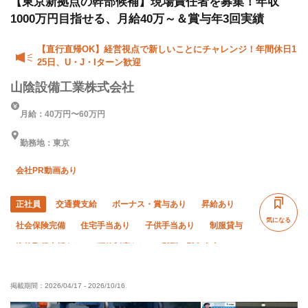
【東京新拠点の幹部候補】現場責任者を募集！年収
1000万円目指せる、月給40万～＆賞与年3回実績
【直行直帰OK】経営視点で新しいことにチャレンジ！年間休日1
25日、U・J・Iターン歓迎
山陰設備工業株式会社
月給：40万円〜60万円
勤務地：東京
会社PR動画あり
正社員
交通費支給
ボーナス・賞与あり
昇給あり
気になる
社会保険完備
住宅手当あり
子供手当あり
制服貸与
資格取得支援あり
研修制度あり
髪型・髪色自由
禁煙・分煙
独立支援制度あり
経験者優遇
掲載期間：
2026/04/17
-
2026/10/16
有資格者優遇
女性活躍中
60代以上活躍中