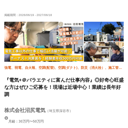
経験者優遇
有資格者優遇
年齢不問
夜勤あり
掲載期間：
2026/06/19
-
2027/06/18
直帰・直行OK
夏季休暇
年末年始休暇
車・バイク通勤OK
転勤なし
強電、弱電、自火報、空調(配管)、空調(ダクト)、防災（消火栓）、施工管理
(電気)、施工管理(土木)、左官(土間)、鳶 (重量)
『電気+＠バラエティに富んだ仕事内容』◎好奇心旺盛
な方はぜひご応募を！現場は近場中心！業績は長年好
調
株式会社沼尻電気
（埼玉県深谷市）
月給：30万円〜50万円