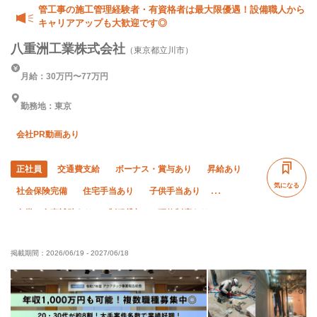
管工事の施工管理経験者・有資格者は最大限優遇！設備職人から
キャリアアップも大歓迎です◎
八重洲工業株式会社
（東京都立川市）
月給：30万円〜77万円
勤務地：東京
会社PR動画あり
正社員
交通費支給
ボーナス・賞与あり
昇給あり
気になる
社会保険完備
住宅手当あり
子供手当あり
食堂・食事補助あり
制服貸与
研修制度あり
資格取得支援あり
禁煙・分煙
未経験OK
経験者優遇
掲載期間：
2026/06/19
-
2027/06/18
有資格者優遇
女性活躍中
残業月10時間以下
直帰・直行OK
土日休み
完全週休二日制
年末年始休暇
転勤なし