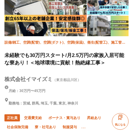
残業月10時間以下
夏季休暇
年末年始休暇
土日休み
設備/雑工、空調(配管)、空調(ダクト)、空調(保温)、衛生(配管工)、施工管理
(管工事)
未経験でも30万円スタート/月2.5万円の家族入居可能
な寮あり！＜地球環境に貢献！熱絶縁工事＞
株式会社イマイズミ
（東京都品川区）
月給：30万円〜45万円
勤務地：茨城, 群馬, 埼玉, 千葉, 東京, 神奈川
正社員
交通費支給
ボーナス・賞与あり
昇給あり
気になる
社会保険完備
寮・社宅あり
制服貸与