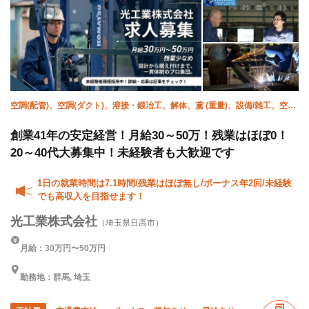
50代以上活躍中
外国人活躍中
夏季休暇
年末年始休暇
直帰・直行OK
完全週休二日制
土日休み
車・バイク通勤OK
空調(配管)、空調(ダクト)、溶接・鍛冶工、解体、鳶 (重量)、設備/雑工、空調
(冷媒)、施工管理(電気)、施工管理(建築)、施工管理(管工事)
創業41年の安定経営！月給30～50万！残業はほぼ0！
20～40代大募集中！未経験者も大歓迎です
1日の就業時間は7.1時間/残業はほぼ無し/ボーナス年2回/未経験
でも高収入を目指せます！
光工業株式会社
（埼玉県日高市）
月給：30万円〜50万円
勤務地：群馬, 埼玉