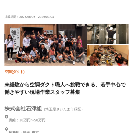
未経験OK
経験者優遇
有資格者優遇
掲載期間：
2026/06/05
-
2026/09/04
車・バイク通勤OK
転勤なし
残業月10時間以下
空調(ダクト)
未経験から空調ダクト職人へ挑戦できる、若手中心で
働きやすい現場作業スタッフ募集
株式会社石津組
（埼玉県さいたま市緑区）
月給：30万円〜50万円
勤務地：埼玉, 東京