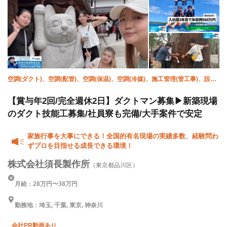
空調(ダクト)、空調(配管)、空調(保温)、空調(冷媒)、施工管理(管工事)、設備/
雑工
【賞与年2回/完全週休2日】ダクトマン募集▶新築現場
のダクト技能工募集/社員寮も完備/大手案件で安定
家族行事を大事にできる！全国的有名現場の実績多数、経験問わ
ずプロを目指せる成長できる環境！
株式会社須長製作所
（東京都品川区）
月給：28万円〜38万円
勤務地：埼玉, 千葉, 東京, 神奈川
会社PR動画あり