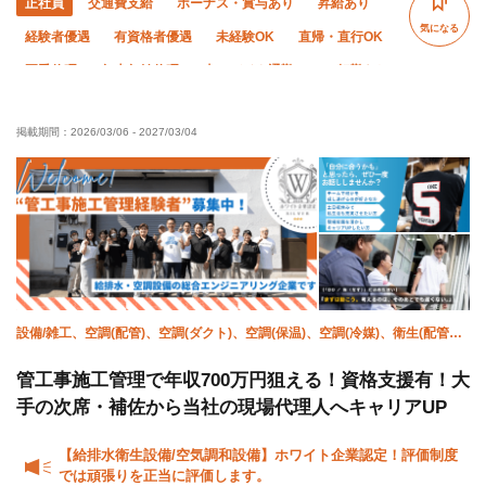
正社員
交通費支給
ボーナス・賞与あり
昇給あり
気になる
経験者優遇
有資格者優遇
未経験OK
直帰・直行OK
夏季休暇
年末年始休暇
車・バイク通勤OK
転勤なし
残業月10時間以下
残業ゼロ
社会保険完備
制服貸与
掲載期間：
2026/03/06
-
2027/03/04
資格取得支援あり
髪型・髪色自由
研修制度あり
設備/雑工、空調(配管)、空調(ダクト)、空調(保温)、空調(冷媒)、衛生(配管
工)、衛生(水道)、防災（スプリンクラー）、防災（消火栓）、施工管理(管工
事)
管工事施工管理で年収700万円狙える！資格支援有！大
手の次席・補佐から当社の現場代理人へキャリアUP
【給排水衛生設備/空気調和設備】ホワイト企業認定！評価制度
では頑張りを正当に評価します。