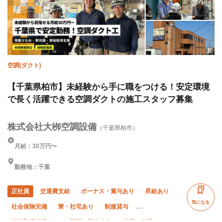
空調(ダクト)
【千葉県柏市】未経験から手に職をつける！安定環境
で長く活躍できる空調ダクトの施工スタッフ募集
株式会社大栁空調設備
（千葉県柏市）
月給：30万円〜
勤務地：千葉
正社員
交通費支給
ボーナス・賞与あり
昇給あり
気になる
社会保険完備
寮・社宅あり
制服貸与
資格取得支援あり
髪型・髪色自由
禁煙・分煙