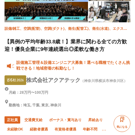
設備/雑工、空調(配管)、空調(ダクト)、衛生(配管工)、衛生(水道)、エクステ
リア・外構、施工管理(電気)、施工管理(土木)、施工管理(建築)、施工管理(管
工事)
【異例の平均年齢33.8歳！】業界に関わる全ての方歓
迎！優良企業に9年連続選出◎柔軟な働き方
設備施工管理＆設備エンジニア大募集！選べる職種でたくさん挑
戦できる！地域密着の転勤なし！
株式会社アクアテック
（神奈川県横浜市神奈川区）
月給：28万円〜100万円
勤務地：埼玉, 千葉, 東京, 神奈川
正社員
交通費支給
ボーナス・賞与あり
昇給あり
気になる
未経験OK
経験者優遇
有資格者優遇
年齢不問