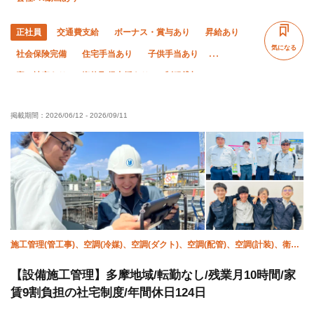
正社員
交通費支給
ボーナス・賞与あり
昇給あり
気になる
社会保険完備
住宅手当あり
子供手当あり
寮・社宅あり
資格取得支援あり
制服貸与
研修制度あり
禁煙・分煙
未経験OK
経験者優遇
掲載期間：
2026/06/12
-
2026/09/11
有資格者優遇
夏季休暇
年末年始休暇
直帰・直行OK
残業月10時間以下
残業ゼロ
完全週休二日制
土日休み
転勤なし
施工管理(管工事)、空調(冷媒)、空調(ダクト)、空調(配管)、空調(計装)、衛生
(配管工)、衛生(ガス)、衛生(水道)、設備/雑工、空調(保温)
【設備施工管理】多摩地域/転勤なし/残業月10時間/家
賃9割負担の社宅制度/年間休日124日