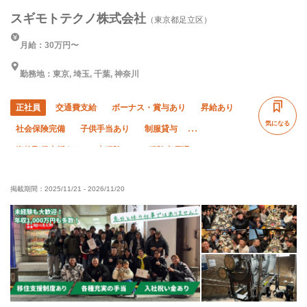
スギモトテクノ株式会社
（東京都足立区）
月給：30万円〜
勤務地：東京, 埼玉, 千葉, 神奈川
正社員
交通費支給
ボーナス・賞与あり
昇給あり
気になる
社会保険完備
子供手当あり
制服貸与
資格取得支援あり
未経験OK
経験者優遇
有資格者優遇
夏季休暇
年末年始休暇
掲載期間：
2025/11/21
-
2026/11/20
車・バイク通勤OK
転勤なし
土日休み