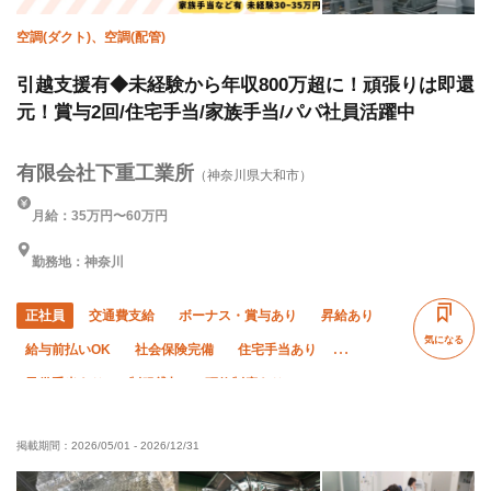
空調(ダクト)、空調(配管)
引越支援有◆未経験から年収800万超に！頑張りは即還
元！賞与2回/住宅手当/家族手当/パパ社員活躍中
有限会社下重工業所
（神奈川県大和市）
月給：35万円〜60万円
勤務地：神奈川
正社員
交通費支給
ボーナス・賞与あり
昇給あり
気になる
給与前払いOK
社会保険完備
住宅手当あり
子供手当あり
制服貸与
研修制度あり
資格取得支援あり
ピアス・ネイルOK
髪型・髪色自由
掲載期間：
2026/05/01
-
2026/12/31
禁煙・分煙
未経験OK
経験者優遇
有資格者優遇
直帰・直行OK
車・バイク通勤OK
転勤なし