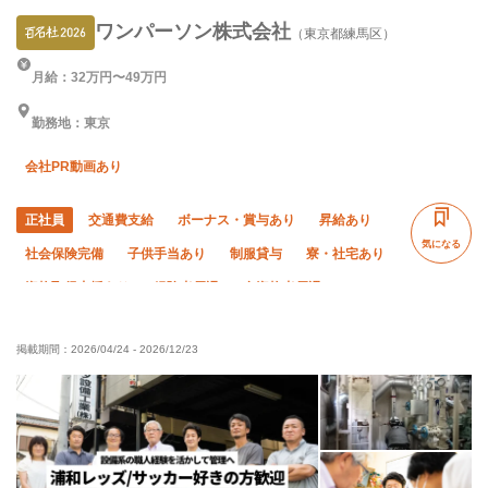
ワンパーソン株式会社
（東京都練馬区）
月給：32万円〜49万円
勤務地：東京
会社PR動画あり
正社員
交通費支給
ボーナス・賞与あり
昇給あり
気になる
社会保険完備
子供手当あり
制服貸与
寮・社宅あり
資格取得支援あり
経験者優遇
有資格者優遇
女性活躍中
土日休み
夏季休暇
年末年始休暇
掲載期間：
2026/04/24
-
2026/12/23
車・バイク通勤OK
転勤なし