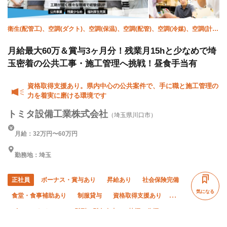
衛生(配管工)、空調(ダクト)、空調(保温)、空調(配管)、空調(冷媒)、空調(計
装)、施工管理(管工事)
月給最大60万＆賞与3ヶ月分！残業月15hと少なめで埼
玉密着の公共工事・施工管理へ挑戦！昼食手当有
資格取得支援あり。県内中心の公共案件で、手に職と施工管理の
力を着実に磨ける環境です
トミタ設備工業株式会社
（埼玉県川口市）
月給：32万円〜60万円
勤務地：埼玉
正社員
ボーナス・賞与あり
昇給あり
社会保険完備
気になる
食堂・食事補助あり
制服貸与
資格取得支援あり
ピアス・ネイルOK
髪型・髪色自由
禁煙・分煙