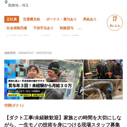
勤務地：埼玉
正社員
交通費支給
ボーナス・賞与あり
昇給あり
気になる
社会保険完備
子供手当あり
制服貸与
資格取得支援あり
未経験OK
経験者優遇
有資格者優遇
50代以上活躍中
60代以上活躍中
掲載期間：
2026/07/17
-
2027/07/16
夏季休暇
直帰・直行OK
年末年始休暇
車・バイク通勤OK
転勤なし
空調(ダクト)
【ダクト工事/未経験歓迎】家族との時間を大切にしな
がら、一生モノの技術を身につける現場スタッフ募集