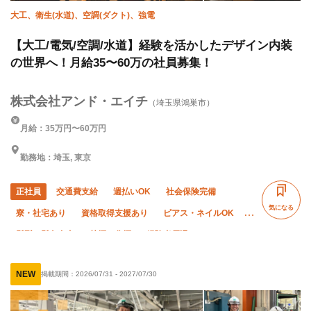
大工、衛生(水道)、空調(ダクト)、強電
【大工/電気/空調/水道】経験を活かしたデザイン内装
の世界へ！月給35〜60万の社員募集！
株式会社アンド・エイチ
（埼玉県鴻巣市）
月給：35万円〜60万円
勤務地：埼玉, 東京
正社員
交通費支給
週払いOK
社会保険完備
気になる
寮・社宅あり
資格取得支援あり
ピアス・ネイルOK
髪型・髪色自由
禁煙・分煙
経験者優遇
有資格者優遇
年齢不問
夜勤あり
車・バイク通勤OK
NEW
掲載期間：
2026/07/31
-
2027/07/30
転勤なし
直帰・直行OK