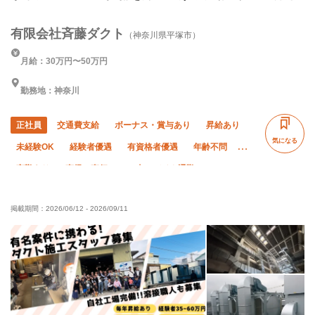
有限会社斉藤ダクト
（神奈川県平塚市）
月給：30万円〜50万円
勤務地：神奈川
正社員
交通費支給
ボーナス・賞与あり
昇給あり
気になる
未経験OK
経験者優遇
有資格者優遇
年齢不問
夜勤あり
直帰・直行OK
車・バイク通勤OK
転勤なし
年末年始休暇
社会保険完備
住宅手当あり
掲載期間：
2026/06/12
-
2026/09/11
子供手当あり
寮・社宅あり
制服貸与
資格取得支援あり
ピアス・ネイルOK
髪型・髪色自由
独立支援制度あり