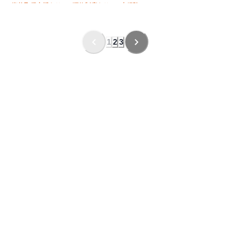
資格取得支援あり
研修制度あり
未経験OK
経験者優遇
有資格者優遇
夏季休暇
年末年始休暇
直帰・直行OK
転勤なし
残業月10時間以下
夜勤あり
1
2
3