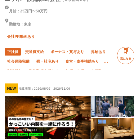
月給：25万円〜50万円
勤務地：東京
会社PR動画あり
正社員
交通費支給
ボーナス・賞与あり
昇給あり
気になる
社会保険完備
寮・社宅あり
食堂・食事補助あり
制服貸与
資格取得支援あり
禁煙・分煙
未経験OK
経験者優遇
有資格者優遇
残業月20時間以下
NEW
掲載期間：
2026/08/07
-
2026/11/06
土日休み
転勤なし