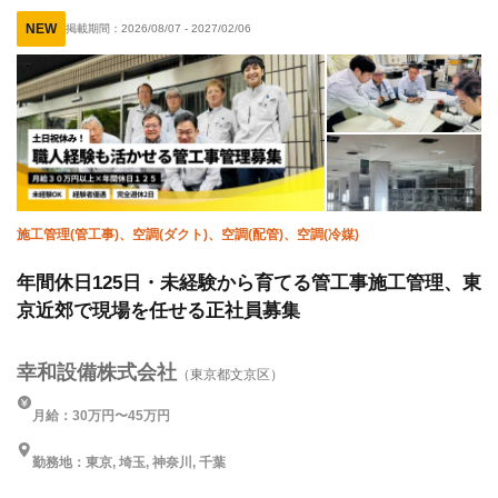
未経験OK
経験者優遇
有資格者優遇
年齢不問
NEW
掲載期間：
2026/08/07
-
2027/02/06
直帰・直行OK
車・バイク通勤OK
転勤なし
施工管理(管工事)、空調(ダクト)、空調(配管)、空調(冷媒)
年間休日125日・未経験から育てる管工事施工管理、東
京近郊で現場を任せる正社員募集
幸和設備株式会社
（東京都文京区）
月給：30万円〜45万円
勤務地：東京, 埼玉, 神奈川, 千葉