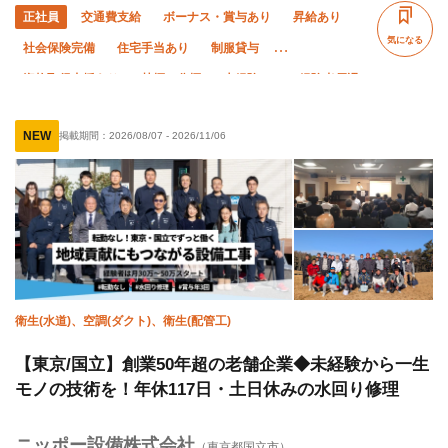
正社員
交通費支給
ボーナス・賞与あり
昇給あり
気になる
社会保険完備
住宅手当あり
制服貸与
資格取得支援あり
禁煙・分煙
未経験OK
経験者優遇
有資格者優遇
土日休み
夜勤あり
直帰・直行OK
NEW
掲載期間：
2026/08/07
-
2026/11/06
完全週休二日制
夏季休暇
年末年始休暇
転勤なし
衛生(水道)、空調(ダクト)、衛生(配管工)
【東京/国立】創業50年超の老舗企業◆未経験から一生
モノの技術を！年休117日・土日休みの水回り修理
ニッポー設備株式会社
（東京都国立市）