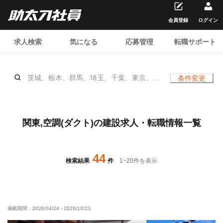
会員登録
ログイン
求人検索
気になる
応募管理
転職サポート
茨城、栃木、群馬、埼玉、千葉、東京、神
条件変更
奈川、空調(ダクト)、
関東,空調(ダクト)の建設求人・転職情報一覧
44
検索結果
件
1
~
20
件を表示
掲載期間：
2026/04/24
-
2026/10/23