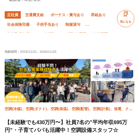
正社員
交通費支給
ボーナス・賞与あり
昇給あり
気になる
社会保険完備
子供手当あり
制服貸与
資格取得支援あり
未経験OK
経験者優遇
年齢不問
残業月10時間以下
直帰・直行OK
車・バイク通勤OK
掲載期間：
2025/11/21
-
2026/11/20
土日休み
空調(冷媒)、空調(ダクト)、空調(保温)、空調(配管)、空調(計装)、強電、クリ
ーニング、躯体/鳶 (鉄骨)
【未経験でも430万円〜】社員7名の”平均年収695万
円”・子育てパパも活躍中！空調設備スタッフ☆