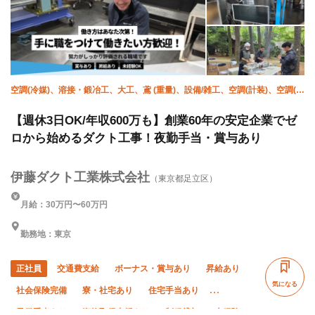
空調(冷媒)、溶接・鍛冶工、大工、鳶 (重量)、設備/雑工、空調(計装)、空調(配
管)、空調(ダクト)、空調(保温)、解体
【週休3日OK/年収600万も】創業60年の安定企業でゼ
ロから始めるダクト工事！夜勤手当・賞与あり
伊藤ダクト工業株式会社
（東京都足立区）
月給：30万円〜60万円
勤務地：東京
正社員
交通費支給
ボーナス・賞与あり
昇給あり
気になる
社会保険完備
寮・社宅あり
住宅手当あり
子供手当あり
資格取得支援あり
制服貸与
未経験OK