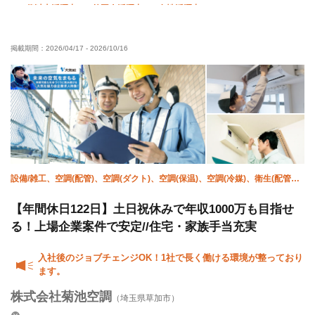
50代以上活躍中
外国人活躍中
女性活躍中
直帰・直行OK
土日休み
年末年始休暇
転勤なし
掲載期間：
2026/04/17
-
2026/10/16
社会保険完備
制服貸与
資格取得支援あり
寮・社宅あり
研修制度あり
髪型・髪色自由
設備/雑工、空調(配管)、空調(ダクト)、空調(保温)、空調(冷媒)、衛生(配管
工)、溶接・鍛冶工、施工管理(管工事)、躯体/鳶 (足場)、鳶 (重量)
【年間休日122日】土日祝休みで年収1000万も目指せ
る！上場企業案件で安定//住宅・家族手当充実
入社後のジョブチェンジOK！1社で長く働ける環境が整っており
ます。
株式会社菊池空調
（埼玉県草加市）