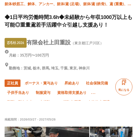
躯体/鉄筋工、解体、アンカー、躯体/鳶 (足場)、躯体/鳶 (鉄骨)、鳶 (重量)、揚
重、空調(ダクト)、空調(冷媒)、溶接・鍛冶工
◆1日平均労働時間3.6h◆未経験から年収1000万以上も
可能◎重量鳶若手活躍中☆引越し支援あり！
有限会社上田重設
（東京都江戸川区）
月給：35万円〜100万円
勤務地：茨城, 栃木, 群馬, 埼玉, 千葉, 東京, 神奈川
正社員
ボーナス・賞与あり
昇給あり
社会保険完備
気になる
子供手当あり
制服貸与
資格取得支援あり
髪型・髪色自由
未経験OK
経験者優遇
有資格者優遇
残業ゼロ
残業月10時間以下
夏季休暇
年末年始休暇
掲載期間：
2026/03/27
-
2027/05/26
車・バイク通勤OK
転勤なし