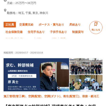
月給：25万円〜38万円
勤務地：埼玉, 千葉, 東京, 神奈川
正社員
交通費支給
ボーナス・賞与あり
昇給あり
気になる
社会保険完備
住宅手当あり
子供手当あり
制服貸与
資格取得支援あり
未経験OK
経験者優遇
有資格者優遇
夏季休暇
年末年始休暇
掲載期間：
2026/04/17
-
2026/10/16
完全週休二日制
土日休み
車・バイク通勤OK
転勤なし
施工管理(管工事)、空調(配管)、空調(ダクト)、衛生(配管工)、溶接・鍛冶工