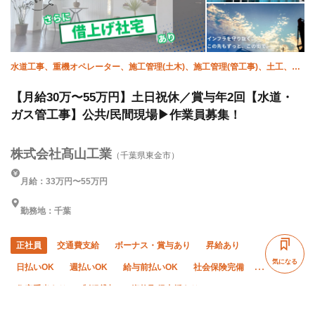
水道工事、重機オペレーター、施工管理(土木)、施工管理(管工事)、土工、衛
生(ガス)、衛生(水道)、舗装、エクステリア・外構、インターロッキング
【月給30万〜55万円】土日祝休／賞与年2回【水道・
ガス管工事】公共/民間現場▶作業員募集！
株式会社髙山工業
（千葉県東金市）
月給：33万円〜55万円
勤務地：千葉
正社員
交通費支給
ボーナス・賞与あり
昇給あり
気になる
日払いOK
週払いOK
給与前払いOK
社会保険完備
住宅手当あり
制服貸与
資格取得支援あり
独立支援制度あり
子供手当あり
髪型・髪色自由