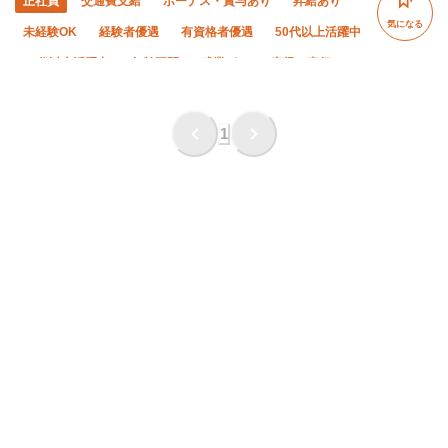
正社員
交通費支給
ボーナス・賞与あり
昇給あり
気になる
未経験OK
経験者優遇
有資格者優遇
50代以上活躍中
60代以上活躍中
年齢不問
残業ゼロ
直帰・直行OK
車・バイク通勤OK
土日休み
完全週休二日制
夏季休暇
年末年始休暇
転勤なし
社会保険完備
1
食堂・食事補助あり
研修制度あり
禁煙・分煙