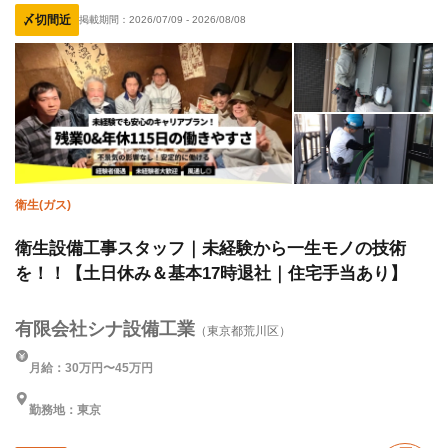
〆切間近
掲載期間：
2026/07/09
-
2026/08/08
ピアス・ネイルOK
寮・社宅あり
WワークOK
未経験OK
経験者優遇
有資格者優遇
女性活躍中
年齢不問
夏季休暇
年末年始休暇
車・バイク通勤OK
転勤なし
残業月20時間以下
土日休み
完全週休二日制
衛生(ガス)
衛生設備工事スタッフ｜未経験から一生モノの技術
を！！【土日休み＆基本17時退社｜住宅手当あり】
有限会社シナ設備工業
（東京都荒川区）
月給：30万円〜45万円
勤務地：東京