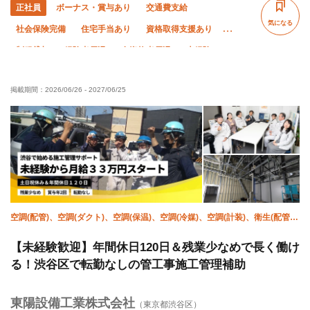
正社員
ボーナス・賞与あり
交通費支給
気になる
社会保険完備
住宅手当あり
資格取得支援あり
制服貸与
経験者優遇
有資格者優遇
未経験OK
土日休み
完全週休二日制
転勤なし
年末年始休暇
掲載期間：
2026/06/26
-
2027/06/25
夏季休暇
残業月10時間以下
空調(配管)、空調(ダクト)、空調(保温)、空調(冷媒)、空調(計装)、衛生(配管
工)、衛生(水道)、衛生(ガス)、防災（スプリンクラー）
【未経験歓迎】年間休日120日＆残業少なめで長く働け
る！渋谷区で転勤なしの管工事施工管理補助
東陽設備工業株式会社
（東京都渋谷区）