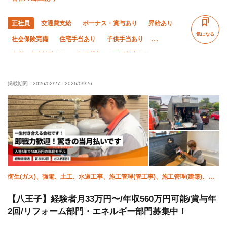
正社員
交通費支給
ボーナス・賞与あり
昇給あり
気になる
社会保険完備
住宅手当あり
子供手当あり
食堂・食事補助あり
制服貸与
研修制度あり
資格取得支援あり
禁煙・分煙
未経験OK
経験者優遇
掲載期間：
2026/02/27
-
2026/09/26
有資格者優遇
女性活躍中
残業月10時間以下
直帰・直行OK
土日休み
完全週休二日制
年末年始休暇
転勤なし
衛生(ガス)、強電、土工、水道工事、施工管理(管工事)、施工管理(建築)、施
工管理(電気)
【八王子】経験者月33万円〜/年収560万円可能/賞与年
2回/リフォーム部門・エネルギー部門募集中！