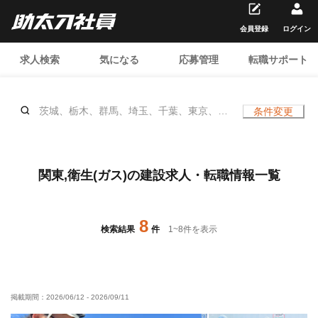
会員登録
ログイン
求人検索
気になる
応募管理
転職サポート
茨城、栃木、群馬、埼玉、千葉、東京、神
条件変更
奈川、衛生(ガス)、、土日休み
関東,衛生(ガス)の建設求人・転職情報一覧
8
検索結果
件
1
~
8
件を表示
掲載期間：
2026/06/12
-
2026/09/11