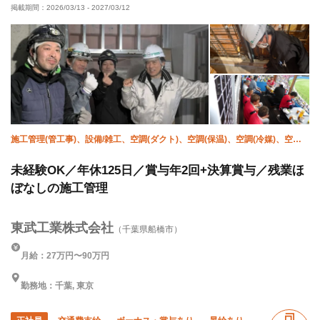
掲載期間：
2026/03/13
-
2027/03/12
60代以上活躍中
残業月20時間以下
直帰・直行OK
土日休み
完全週休二日制
夏季休暇
年末年始休暇
車・バイク通勤OK
転勤なし
施工管理(管工事)、設備/雑工、空調(ダクト)、空調(保温)、空調(冷媒)、空調
(計装)、衛生(ガス)、衛生(水道)、防災（スプリンクラー）、防災（消火栓）
未経験OK／年休125日／賞与年2回+決算賞与／残業ほ
ぼなしの施工管理
東武工業株式会社
（千葉県船橋市）
月給：27万円〜90万円
勤務地：千葉, 東京