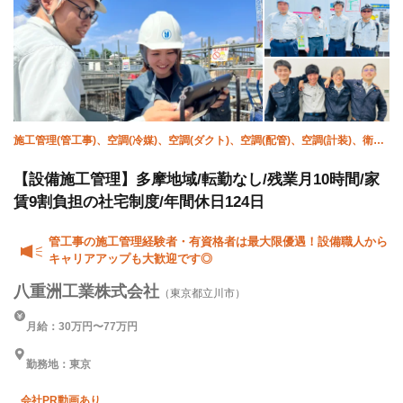
施工管理(管工事)、空調(冷媒)、空調(ダクト)、空調(配管)、空調(計装)、衛生
(配管工)、衛生(ガス)、衛生(水道)、設備/雑工、空調(保温)
【設備施工管理】多摩地域/転勤なし/残業月10時間/家
賃9割負担の社宅制度/年間休日124日
管工事の施工管理経験者・有資格者は最大限優遇！設備職人から
キャリアアップも大歓迎です◎
八重洲工業株式会社
（東京都立川市）
月給：30万円〜77万円
勤務地：東京
会社PR動画あり