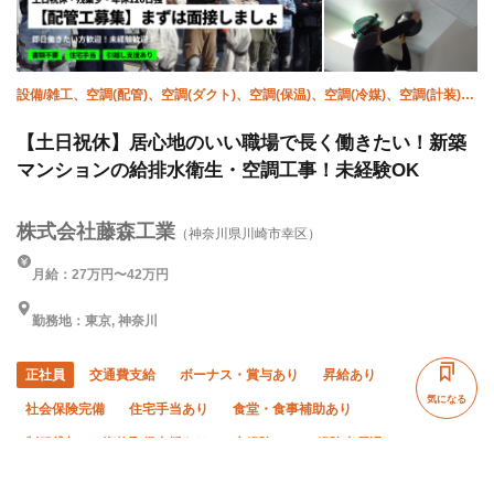
設備/雑工、空調(配管)、空調(ダクト)、空調(保温)、空調(冷媒)、空調(計装)、
衛生(配管工)、衛生(ガス)、衛生(水道)、施工管理(管工事)
【土日祝休】居心地のいい職場で長く働きたい！新築
マンションの給排水衛生・空調工事！未経験OK
株式会社藤森工業
（神奈川県川崎市幸区）
月給：27万円〜42万円
勤務地：東京, 神奈川
正社員
交通費支給
ボーナス・賞与あり
昇給あり
気になる
社会保険完備
住宅手当あり
食堂・食事補助あり
制服貸与
資格取得支援あり
未経験OK
経験者優遇
有資格者優遇
年齢不問
50代以上活躍中