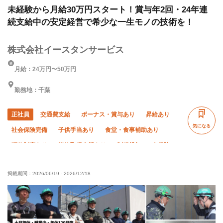
未経験から月給30万円スタート！賞与年2回・24年連
続支給中の安定経営で希少な一生モノの技術を！
株式会社イースタンサービス
月給：24万円〜50万円
勤務地：千葉
正社員
交通費支給
ボーナス・賞与あり
昇給あり
気になる
社会保険完備
子供手当あり
食堂・食事補助あり
研修制度あり
資格取得支援あり
制服貸与
未経験OK
経験者優遇
有資格者優遇
年齢不問
掲載期間：
2026/06/19
-
2026/12/18
残業月20時間以下
直帰・直行OK
土日休み
車・バイク通勤OK
転勤なし
年末年始休暇
夏季休暇
完全週休二日制