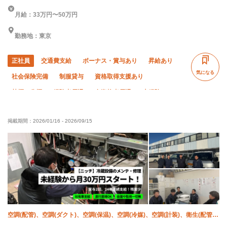
月給：33万円〜50万円
勤務地：東京
正社員
交通費支給
ボーナス・賞与あり
昇給あり
気になる
社会保険完備
制服貸与
資格取得支援あり
禁煙・分煙
経験者優遇
有資格者優遇
未経験OK
残業月10時間以下
土日休み
転勤なし
年末年始休暇
掲載期間：
2026/01/16
-
2026/09/15
夏季休暇
空調(配管)、空調(ダクト)、空調(保温)、空調(冷媒)、空調(計装)、衛生(配管
工)、衛生(ガス)、衛生(水道)