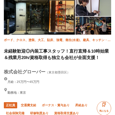
ボード、クロス、塗装、大工、貼床、強電、衛生(水道)、建具、キッチン・ユ
ニットバス、補修（リペア）
未経験歓迎◎内装工事スタッフ！直行直帰＆10時始業
＆残業月20h/資格取得も独立も会社が全面支援！
株式会社グローバー
（東京都墨田区）
月給：25万円〜45万円
勤務地：東京
正社員
交通費支給
ボーナス・賞与あり
昇給あり
気になる
社会保険完備
研修制度あり
資格取得支援あり