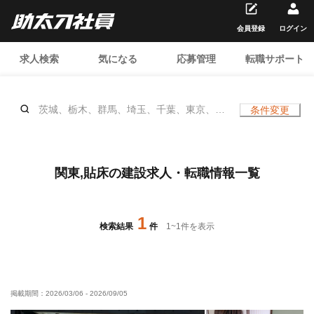
会員登録
ログイン
求人検索
気になる
応募管理
転職サポート
茨城、栃木、群馬、埼玉、千葉、東京、神
条件変更
奈川、貼床、、年齢不問
関東,貼床の建設求人・転職情報一覧
1
検索結果
件
1
~
1
件を表示
掲載期間：
2026/03/06
-
2026/09/05