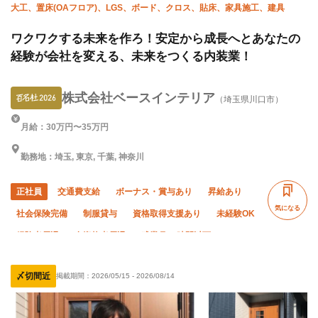
大工、置床(OAフロア)、LGS、ボード、クロス、貼床、家具施工、建具
ワクワクする未来を作ろ！安定から成長へとあなたの
経験が会社を変える、未来をつくる内装業！
株式会社ベースインテリア
（埼玉県川口市）
月給：30万円〜35万円
勤務地：埼玉, 東京, 千葉, 神奈川
正社員
交通費支給
ボーナス・賞与あり
昇給あり
気になる
社会保険完備
制服貸与
資格取得支援あり
未経験OK
経験者優遇
有資格者優遇
残業月10時間以下
夏季休暇
土日休み
直帰・直行OK
年末年始休暇
〆切間近
掲載期間：
2026/05/15
-
2026/08/14
車・バイク通勤OK
転勤なし