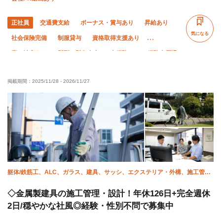
正社員
交通費支給
ボーナス・賞与あり
昇給あり
気になる
社会保険完備
制服貸与
資格取得支援あり
寮・社宅あり
髪型・髪色自由
未経験OK
経験者優遇
有資格者優遇
夏季休暇
年末年始休暇
土日休み
掲載期間：
2025/11/28
-
2026/11/27
車・バイク通勤OK
残業ゼロ
残業月10時間以下
躯体/鉄筋工、ALC、ガラス、建具、サッシ、エクステリア・外構、施工管理
(電気)、施工管理(土木)、施工管理(建築)、施工管理(管工事)
◇金属製建具の施工管理・設計！年休126日+完全週休
2日/穏やかな社風◎経験・性別不問で募集中