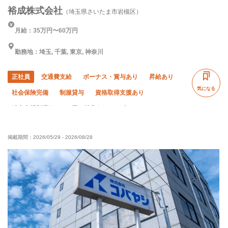
裕成株式会社
（埼玉県さいたま市岩槻区）
月給：35万円〜60万円
勤務地：埼玉, 千葉, 東京, 神奈川
正社員
交通費支給
ボーナス・賞与あり
昇給あり
気になる
社会保険完備
制服貸与
資格取得支援あり
独立支援制度あり
寮・社宅あり
ピアス・ネイルOK
未経験OK
経験者優遇
有資格者優遇
50代以上活躍中
掲載期間：
2026/05/29
-
2026/08/28
夏季休暇
年末年始休暇
直帰・直行OK
車・バイク通勤OK
転勤なし
夜勤あり
土日休み