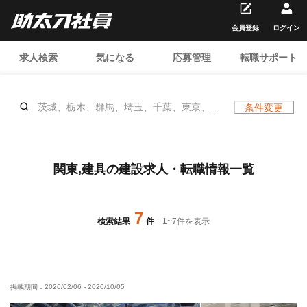
会員登録
ログイン
求人検索
気になる
応募管理
転職サポート
茨城、栃木、群馬、埼玉、千葉、東京、神
条件変更
奈川、建具、、土日休み
関東,建具の建設求人・転職情報一覧
7
検索結果
件
1
~
7
件を表示
掲載期間：
2026/02/06
-
2026/10/05