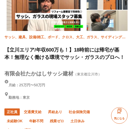
サッシ、建具、設備/雑工、ボード、クロス、大工、ガラス、サイディング、
家具施工、造作
【立川エリア/年収600万も！】18時前には帰宅が基
本！無理なく働ける環境でサッシ・ガラスのプロへ！
有限会社たかはしサッシ建材
（東京都立川市）
月給：25万円〜50万円
勤務地：東京
正社員
交通費支給
昇給あり
社会保険完備
気になる
未経験OK
年齢不問
残業ゼロ
土日休み
車・バイク通勤OK