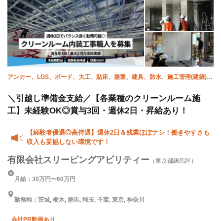
アンカー、LGS、ボード、大工、貼床、揚重、建具、防水、施工管理(建築)、
ALC
＼引越し準備金支給／【各業種のクリーンルーム施
工】未経験OK◎賞与3回・週休2日・昇給あり！
【経験者優遇◎高待遇】週休2日＆残業ほぼナシ！働きやすさも
収入も妥協しない環境です！
有限会社スリーピングアビリティー
（東京都練馬区）
月給：30万円〜60万円
勤務地：茨城, 栃木, 群馬, 埼玉, 千葉, 東京, 神奈川
会社PR動画あり