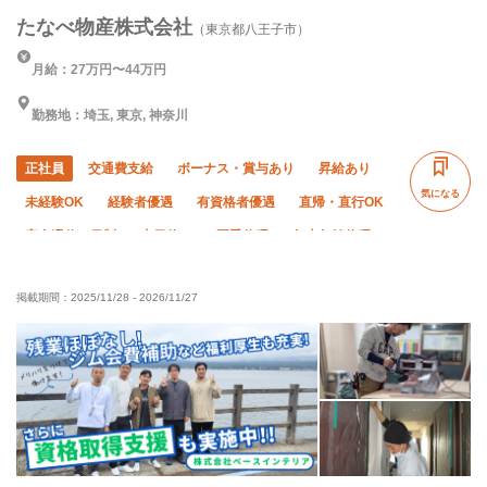
たなべ物産株式会社
（東京都八王子市）
月給：27万円〜44万円
勤務地：埼玉, 東京, 神奈川
正社員
交通費支給
ボーナス・賞与あり
昇給あり
気になる
未経験OK
経験者優遇
有資格者優遇
直帰・直行OK
完全週休二日制
土日休み
夏季休暇
年末年始休暇
転勤なし
社会保険完備
子供手当あり
制服貸与
掲載期間：
2025/11/28
-
2026/11/27
資格取得支援あり
禁煙・分煙