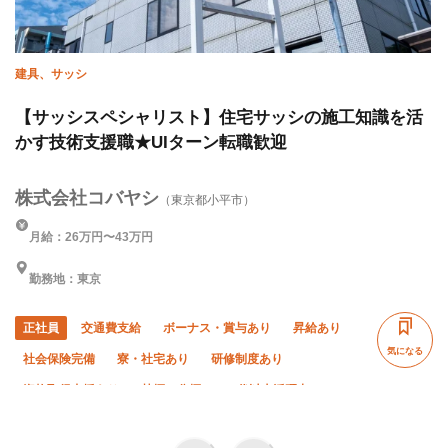
建具、サッシ
【サッシスペシャリスト】住宅サッシの施工知識を活
かす技術支援職★UIターン転職歓迎
株式会社コバヤシ
（東京都小平市）
月給：26万円〜43万円
勤務地：東京
正社員
交通費支給
ボーナス・賞与あり
昇給あり
気になる
社会保険完備
寮・社宅あり
研修制度あり
資格取得支援あり
禁煙・分煙
50代以上活躍中
土日休み
年末年始休暇
完全週休二日制
転勤なし