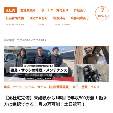
正社員
交通費支給
ボーナス・賞与あり
昇給あり
気になる
社会保険完備
住宅手当あり
制服貸与
研修制度あり
資格取得支援あり
未経験OK
経験者優遇
有資格者優遇
残業月20時間以下
夜勤あり
掲載期間：
2026/03/20
-
2026/09/19
直帰・直行OK
夏季休暇
年末年始休暇
車・バイク通勤OK
完全週休二日制
土日休み
建具、サッシ、シール、ガラス、防災(避難器具)、大工、塗装、クロス
【寮社宅完備】未経験から1年目で年収500万超！働き
方は選択できる！月50万可能！土日祝可！