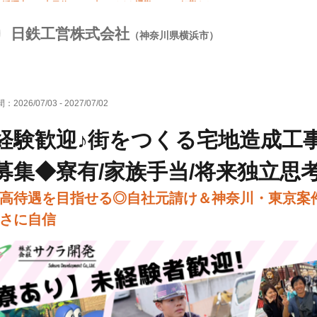
人活躍中
土日休み
車・バイク通勤OK
転勤なし
日鉄工営株式会社
（神奈川県横浜市）
間：
2026/07/03
-
2027/07/02
経験歓迎♪街をつくる宅地造成工
募集◆寮有/家族手当/将来独立思
高待遇を目指せる◎自社元請け＆神奈川・東京案
さに自信