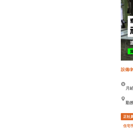
設備/
月給
勤
正社
住宅