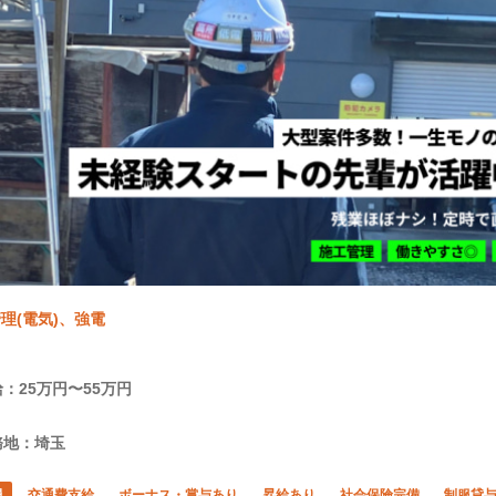
理(電気)、強電
：25万円〜55万円
務地：埼玉
員
交通費支給
ボーナス・賞与あり
昇給あり
社会保険完備
制服貸