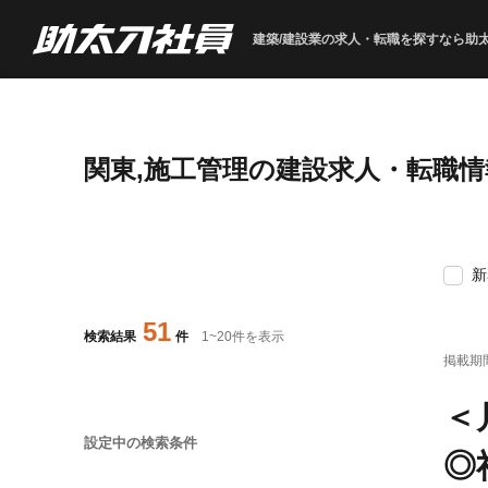
建築/建設業の求人・転職を
探すなら助
関東,施工管理の建設求人・転職情
新
51
検索結果
件
1
~
20
件を表示
掲載期
＜
設定中の検索条件
◎