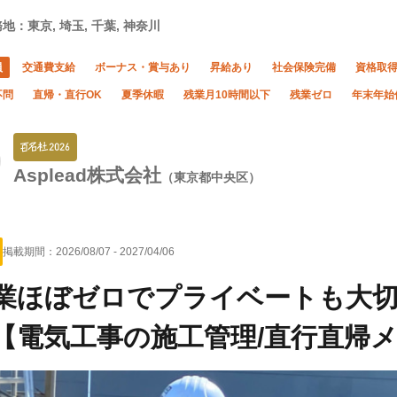
地：東京, 埼玉, 千葉, 神奈川
員
交通費支給
ボーナス・賞与あり
昇給あり
社会保険完備
資格取
不問
直帰・直行OK
夏季休暇
残業月10時間以下
残業ゼロ
年末年始
Asplead株式会社
（東京都中央区）
掲載期間：
2026/08/07
-
2027/04/06
業ほぼゼロでプライベートも大切
【電気工事の施工管理/直行直帰