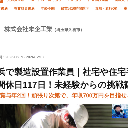
者優遇
有資格者優遇
年齢不問
残業月10時間以下
直帰・直行OK
車
株式会社未企工業
（埼玉県久喜市）
間：
2026/06/19
-
2026/12/18
浜で製造設置作業員｜社宅や住宅
間休日117日！未経験からの挑戦
賞与年2回！頑張り次第で、年収700万円を目指