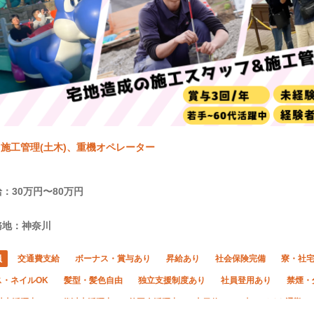
施工管理(土木)、重機オペレーター
：30万円〜80万円
務地：神奈川
員
交通費支給
ボーナス・賞与あり
昇給あり
社会保険完備
寮・社
ス・ネイルOK
髪型・髪色自由
独立支援制度あり
社員登用あり
禁煙・
以上活躍中
60代以上活躍中
外国人活躍中
土日休み
車・バイク通勤O