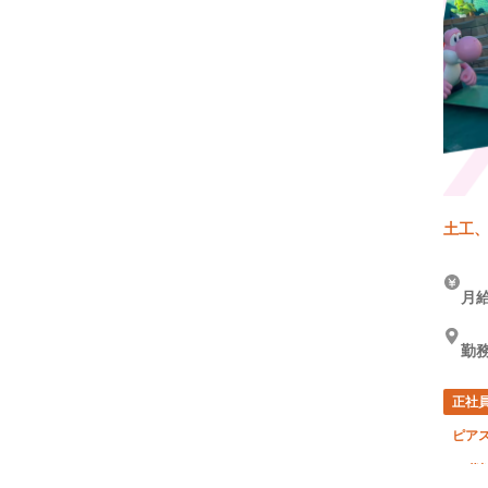
土工、
月給
勤
正社
ピア
50代