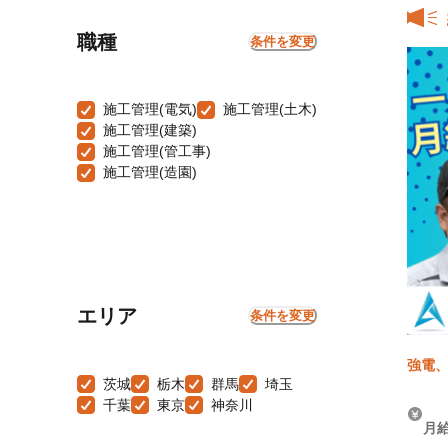
職種
条件を変更
施工管理(電気)
施工管理(土木)
施工管理(建築)
施工管理(管工事)
施工管理(造園)
エリア
条件を変更
強電、
茨城
栃木
群馬
埼玉
千葉
東京
神奈川
月給