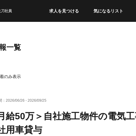
求人を見つける
気になるリスト
太刀社員
報一覧
着のみ表示
間：
2026/06/26
-
2026/09/25
月給50万＞自社施工物件の電気
社用車貸与