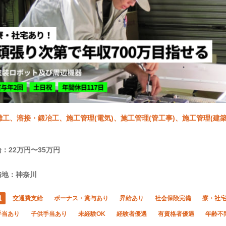
雑工、溶接・鍛冶工、施工管理(電気)、施工管理(管工事)、施工管理(建築
：22万円〜35万円
務地：神奈川
員
交通費支給
ボーナス・賞与あり
昇給あり
社会保険完備
寮・社
手当あり
子供手当あり
未経験OK
経験者優遇
有資格者優遇
年齢不