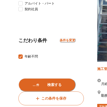
アルバイト・パート
契約社員
こだわり条件
条件を変更
年齢不問
施工管
月給
...
検索する
件
勤
この条件を保存
正社