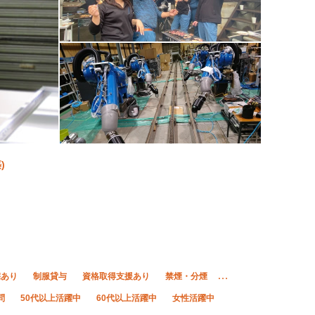
)
宅あり
制服貸与
資格取得支援あり
禁煙・分煙
問
50代以上活躍中
60代以上活躍中
女性活躍中