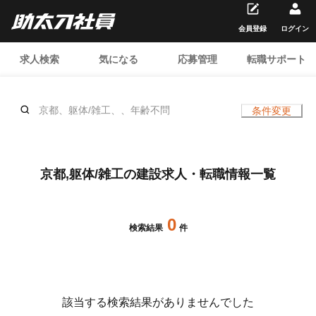
会員登録
ログイン
求人検索
気になる
応募管理
転職サポート
京都、躯体/雑工、、年齢不問
条件変更
京都,躯体/雑工の建設求人・転職情報一覧
0
検索結果
件
該当する検索結果がありませんでした