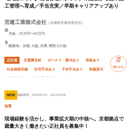
工管理へ育成／手当充実／早期キャリアアップあり
宮建工業株式会社
（京都府京都市西京区）
月給：25万円〜50万円
勤務地：京都, 大阪, 兵庫, 関西その他
正社員
交通費支給
ボーナス・賞与あり
昇給あり
気になる
社会保険完備
住宅手当あり
子供手当あり
制服貸与
研修制度あり
資格取得支援あり
ピアス・ネイルOK
髪型・髪色自由
未経験OK
経験者優遇
年齢不問
NEW
掲載期間：
2026/07/31
-
2027/03/30
50代以上活躍中
夜勤あり
直帰・直行OK
車・バイク通勤OK
転勤なし
年末年始休暇
夏季休暇
強電
現場経験を活かし、事業拡大期の中核へ。京都拠点で
裁量大きく働きたい正社員を募集中！