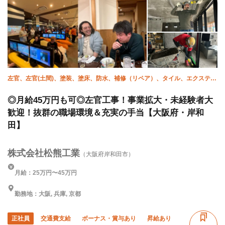
左官、左官(土間)、塗装、塗床、防水、補修（リペア）、タイル、エクステリ
ア・外構、貼床、未経験
◎月給45万円も可◎左官工事！事業拡大・未経験者大
歓迎！抜群の職場環境＆充実の手当【大阪府・岸和
田】
株式会社松熊工業
（大阪府岸和田市）
月給：25万円〜45万円
勤務地：大阪, 兵庫, 京都
正社員
交通費支給
ボーナス・賞与あり
昇給あり