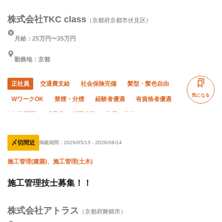
株式会社TKC class
（京都府京都市伏見区）
月給：25万円〜35万円
勤務地：京都
正社員
交通費支給
社会保険完備
髪型・髪色自由
気になる
WワークOK
禁煙・分煙
経験者優遇
有資格者優遇
年齢不問
残業月20時間以下
直帰・直行OK
車・バイク通勤OK
転勤なし
〆切間近
掲載期間：
2026/05/15
-
2026/08/14
施工管理(建築)、施工管理(土木)
施工管理技士募集！！
株式会社アトラス
（京都府舞鶴市）