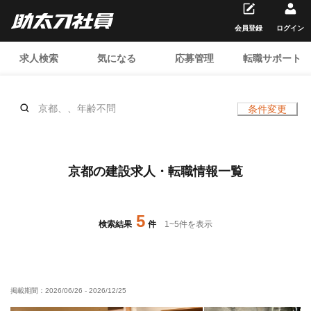
会員登録
ログイン
求人検索
気になる
応募管理
転職サポート
京都、、年齢不問
条件変更
京都の建設求人・転職情報一覧
5
検索結果
件
1
~
5
件を表示
掲載期間：
2026/06/26
-
2026/12/25