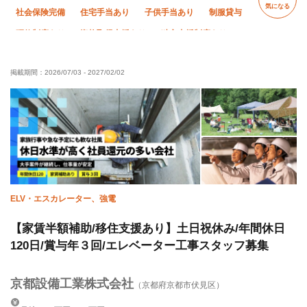
気になる
社会保険完備
住宅手当あり
子供手当あり
制服貸与
研修制度あり
資格取得支援あり
独立支援制度あり
未経験OK
経験者優遇
有資格者優遇
年齢不問
掲載期間：
2026/07/03
-
2027/02/02
50代以上活躍中
60代以上活躍中
残業月10時間以下
直帰・直行OK
夏季休暇
年末年始休暇
転勤なし
車・バイク通勤OK
ELV・エスカレーター、強電
【家賃半額補助/移住支援あり】土日祝休み/年間休日
120日/賞与年３回/エレベーター工事スタッフ募集
京都設備工業株式会社
（京都府京都市伏見区）