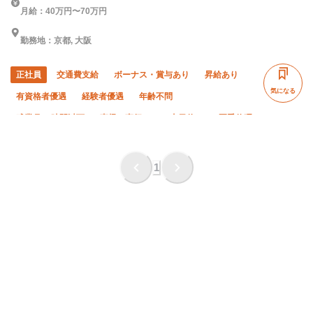
月給：40万円〜70万円
勤務地：京都, 大阪
正社員
交通費支給
ボーナス・賞与あり
昇給あり
気になる
有資格者優遇
経験者優遇
年齢不問
残業月10時間以下
直帰・直行OK
土日休み
夏季休暇
年末年始休暇
車・バイク通勤OK
社会保険完備
制服貸与
研修制度あり
資格取得支援あり
1