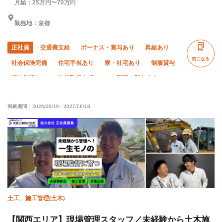
月給：25万円〜70万円
勤務地：京都
正社員
交通費支給
ボーナス・賞与あり
昇給あり
気になる
社会保険完備
住宅手当あり
寮・社宅あり
制服貸与
研修制度あり
資格取得支援あり
髪型・髪色自由
禁煙・分煙
未経験OK
経験者優遇
年齢不問
掲載期間：
2026/06/19
-
2027/06/18
夜勤あり
直帰・直行OK
土日休み
車・バイク通勤OK
転勤なし
土工、施工管理(土木)
【関西エリア】現場管理スタッフ／未経験から土木施