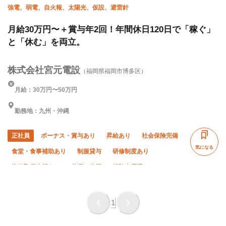
強電、弱電、自火報、太陽光、仮設、避雷針
月給30万円〜＋賞与年2回！年間休日120日で「稼ぐ」
と「休む」を両立。
株式会社宮元電設
（福岡県福岡市博多区）
月給：30万円〜50万円
勤務地：九州・沖縄
正社員
ボーナス・賞与あり
昇給あり
社会保険完備
気になる
食堂・食事補助あり
制服貸与
研修制度あり
資格取得支援あり
禁煙・分煙
経験者優遇
有資格者優遇
女性活躍中
未経験OK
残業月10時間以下
土日休み
夏季休暇
年末年始休暇
1
車・バイク通勤OK
転勤なし