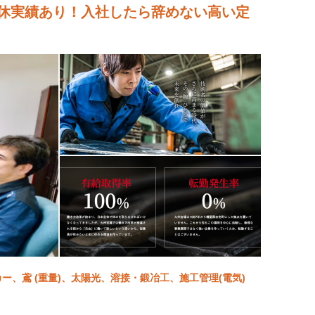
育休実績あり！入社したら辞めない高い定
カー、鳶 (重量)、太陽光、溶接・鍛冶工、施工管理(電気)