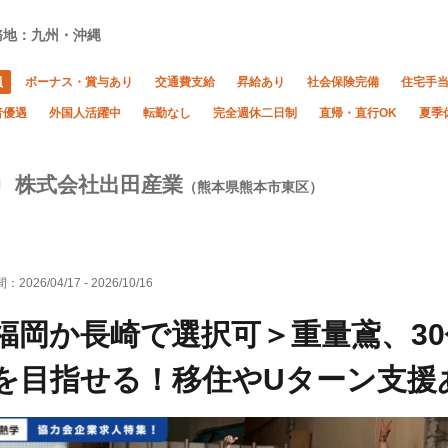
務地：九州・沖縄
員
ボーナス・賞与あり
交通費支給
昇給あり
社会保険完備
住宅手
者優遇
外国人活躍中
転勤なし
完全週休二日制
直帰・直行OK
夏季
株式会社出田産業
（熊本県熊本市東区）
間：
2026/04/17
-
2026/10/16
福岡か長崎で選択可＞重量鳶、30代
を目指せる！移住やUターン支援