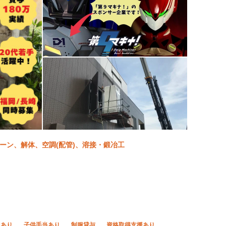
クレーン、解体、空調(配管)、溶接・鍛冶工
当あり
子供手当あり
制服貸与
資格取得支援あり