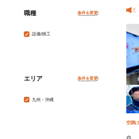
職種
条件を変更
設備/雑工
エリア
条件を変更
九州・沖縄
空調(