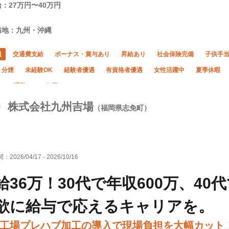
：27万円〜40万円
務地：九州・沖縄
員
交通費支給
ボーナス・賞与あり
昇給あり
社会保険完備
子供手
・分煙
未経験OK
経験者優遇
有資格者優遇
女性活躍中
夏季休暇
バイク通勤OK
転勤なし
株式会社九州吉場
（福岡県志免町）
間：
2026/04/17
-
2026/10/16
給36万！30代で年収600万、40
欲に給与で応えるキャリアを。
工場プレハブ加工の導入で現場負担を大幅カット