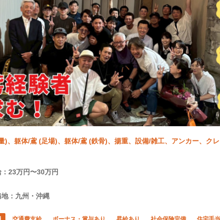
重量)、躯体/鳶 (足場)、躯体/鳶 (鉄骨)、揚重、設備/雑工、アンカー、
：23万円〜30万円
務地：九州・沖縄
員
交通費支給
ボーナス・賞与あり
昇給あり
社会保険完備
住宅手