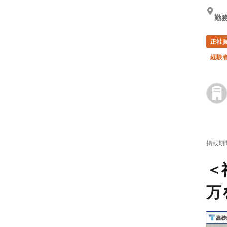
勤
正社
経験
掲載期
＜
万