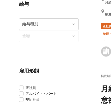
月給
給与
勤
正社
禁煙
車・
雇用形態
掲載期
月
正社員
アルバイト・パート
意
契約社員