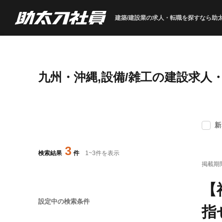
建築/建設業の求人・転職を
探すなら助
九州・沖縄,設備/雑工の建設求人
新
3
検索結果
件
1
~
3
件を表示
掲載期
【
設定中の検索条件
指