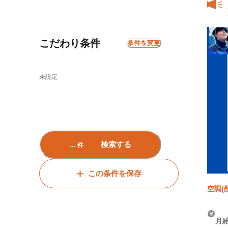
こだわり条件
条件を変更
未設定
...
検索する
件
この条件を保存
空調(
理(管
月給