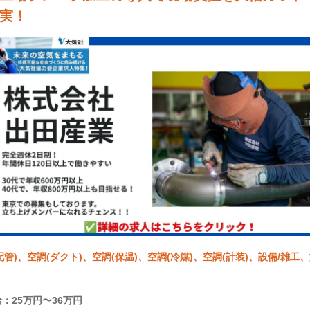
実！
配管)、空調(ダクト)、空調(保温)、空調(冷媒)、空調(計装)、設備/雑工
工事)
：25万円〜36万円