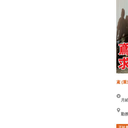
鳶 (
月給
勤
正社