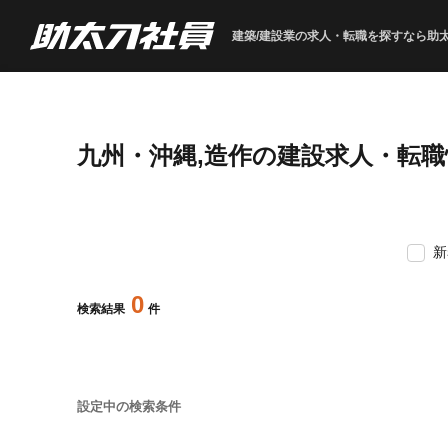
建築/建設業の求人・転職を
探すなら助
九州・沖縄,造作の建設求人・転
新
0
検索結果
件
設定中の検索条件