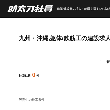
建築/建設業の求人・転職を
探すなら助
九州・沖縄,躯体/鉄筋工の建設求
新
0
検索結果
件
設定中の検索条件