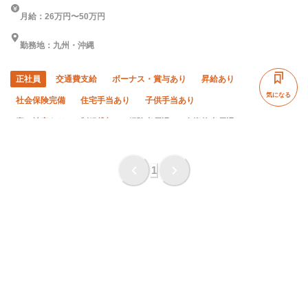
月給：26万円〜50万円
勤務地：九州・沖縄
正社員
交通費支給
ボーナス・賞与あり
昇給あり
気になる
社会保険完備
住宅手当あり
子供手当あり
寮・社宅あり
制服貸与
経験者優遇
有資格者優遇
外国人活躍中
直帰・直行OK
土日休み
車・バイク通勤OK
1