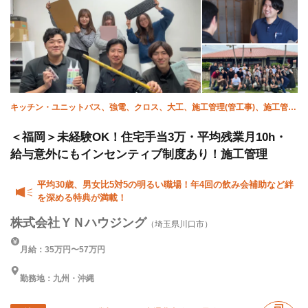
キッチン・ユニットバス、強電、クロス、大工、施工管理(管工事)、施工管理
(建築)
＜福岡＞未経験OK！住宅手当3万・平均残業月10h・
給与意外にもインセンティブ制度あり！施工管理
平均30歳、男女比5対5の明るい職場！年4回の飲み会補助など絆
を深める特典が満載！
株式会社ＹＮハウジング
（埼玉県川口市）
月給：35万円〜57万円
勤務地：九州・沖縄