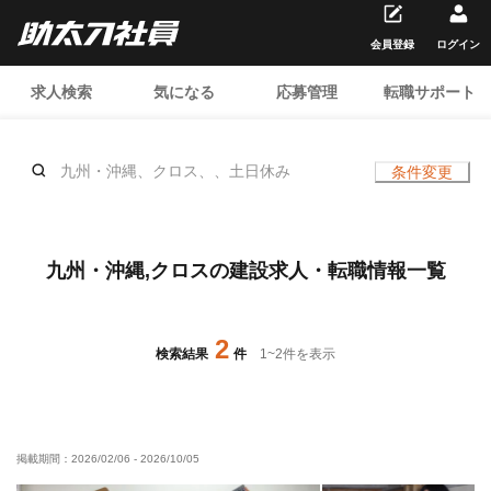
会員登録
ログイン
求人検索
気になる
応募管理
転職サポート
九州・沖縄、クロス、、土日休み
条件変更
九州・沖縄,クロスの建設求人・転職情報一覧
2
検索結果
件
1
~
2
件を表示
掲載期間：
2026/02/06
-
2026/10/05