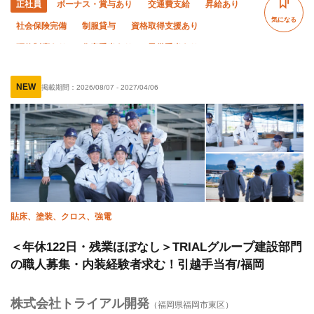
正社員
ボーナス・賞与あり
交通費支給
昇給あり
気になる
社会保険完備
制服貸与
資格取得支援あり
研修制度あり
住宅手当あり
子供手当あり
禁煙・分煙
未経験OK
経験者優遇
有資格者優遇
NEW
掲載期間：
2026/08/07
-
2027/04/06
女性活躍中
土日休み
夏季休暇
年末年始休暇
残業月10時間以下
貼床、塗装、クロス、強電
＜年休122日・残業ほぼなし＞TRIALグループ建設部門
の職人募集・内装経験者求む！引越手当有/福岡
株式会社トライアル開発
（福岡県福岡市東区）