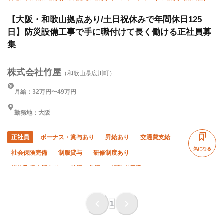
施工管理(電気)、施工管理(管工事)
【大阪・和歌山拠点あり/土日祝休みで年間休日125
日】防災設備工事で手に職付けて長く働ける正社員募
集
株式会社竹屋
（和歌山県広川町）
月給：32万円〜49万円
勤務地：大阪
正社員
ボーナス・賞与あり
昇給あり
交通費支給
気になる
社会保険完備
制服貸与
研修制度あり
資格取得支援あり
禁煙・分煙
経験者優遇
有資格者優遇
土日休み
転勤なし
年末年始休暇
完全週休二日制
1