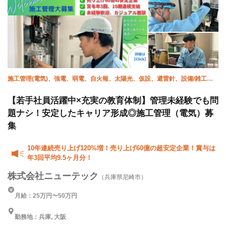
施工管理(電気)、強電、弱電、自火報、太陽光、仮設、避雷針、設備/雑工、
空調(計装)、空調(配管)
【若手社員活躍中×充実の教育体制】管理未経験でも問
題ナシ！安定したキャリア形成◎施工管理（電気）募
集
10年連続売り上げ120%増！売り上げ60億の超安定企業！賞与は
年3回平均9.5ヶ月分！
株式会社ニューテック
（兵庫県尼崎市）
月給：25万円〜50万円
勤務地：兵庫, 大阪