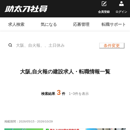
会員登録
ログイン
求人検索
気になる
応募管理
転職サポート
大阪、自火報、、土日休み
条件変更
大阪,自火報の建設求人・転職情報一覧
3
検索結果
件
1
~
3
件を表示
掲載期間：
2026/05/15
-
2026/10/29