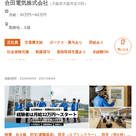
合田電気株式会社
（大阪府大阪市淀川区）
月給：30万円〜60万円
勤務地：大阪
正社員
交通費支給
ボーナス・賞与あり
昇給あり
気になる
社会保険完備
制服貸与
資格取得支援あり
未経験OK
経験者優遇
有資格者優遇
女性活躍中
直帰・直行OK
土日休み
夏季休暇
年末年始休暇
車・バイク通勤OK
掲載期間：
2026/06/05
-
2027/06/04
転勤なし
弱電、自火報、防災(避難器具)、防災（スプリンクラー）、防災（消火栓）、