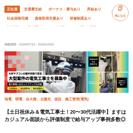
正社員
交通費支給
ボーナス・賞与あり
昇給あり
気になる
社会保険完備
資格取得支援あり
研修制度あり
制服貸与
子供手当あり
未経験OK
経験者優遇
有資格者優遇
年齢不問
50代以上活躍中
掲載期間：
2026/07/10
-
2026/10/01
60代以上活躍中
土日休み
年末年始休暇
夏季休暇
車・バイク通勤OK
直帰・直行OK
強電、弱電、自火報、太陽光、仮設、施工管理(電気)
【土日祝休み＆電気工事士！20〜30代活躍中】ますは
カジュアル面談から評価制度で給与アップ事例多数◎