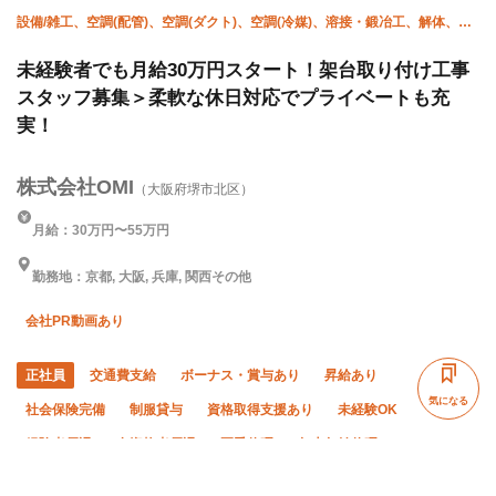
設備/雑工、空調(配管)、空調(ダクト)、空調(冷媒)、溶接・鍛冶工、解体、躯
体/鳶 (足場)、躯体/鳶 (鉄骨)、鳶 (重量)、揚重
未経験者でも月給30万円スタート！架台取り付け工事
スタッフ募集＞柔軟な休日対応でプライベートも充
実！
株式会社OMI
（大阪府堺市北区）
月給：30万円〜55万円
勤務地：京都, 大阪, 兵庫, 関西その他
会社PR動画あり
正社員
交通費支給
ボーナス・賞与あり
昇給あり
気になる
社会保険完備
制服貸与
資格取得支援あり
未経験OK
経験者優遇
有資格者優遇
夏季休暇
年末年始休暇
転勤なし