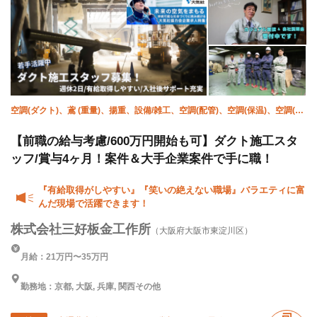
空調(ダクト)、鳶 (重量)、揚重、設備/雑工、空調(配管)、空調(保温)、空調(冷
媒)、屋根、溶接・鍛冶工、施工管理(管工事)
【前職の給与考慮/600万円開始も可】ダクト施工スタ
ッフ/賞与4ヶ月！案件＆大手企業案件で手に職！
『有給取得がしやすい』『笑いの絶えない職場』バラエティに富
んだ現場で活躍できます！
株式会社三好板金工作所
（大阪府大阪市東淀川区）
月給：21万円〜35万円
勤務地：京都, 大阪, 兵庫, 関西その他