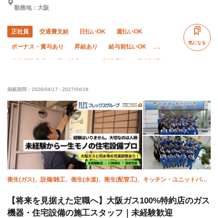
勤務地：大阪
正社員
交通費支給
日払いOK
週払いOK
気になる
ボーナス・賞与あり
昇給あり
給与前払いOK
社会保険完備
寮・社宅あり
制服貸与
研修制度あり
資格取得支援あり
ピアス・ネイルOK
髪型・髪色自由
掲載期間：
2026/04/17
-
2027/04/16
WワークOK
禁煙・分煙
未経験OK
経験者優遇
有資格者優遇
50代以上活躍中
直帰・直行OK
土日休み
夏季休暇
年末年始休暇
車・バイク通勤OK
転勤なし
衛生(ガス)、設備/雑工、衛生(水道)、衛生(配管工)、キッチン・ユニットバ
ス、強電、弱電
【将来を見据えた定職へ】大阪ガス100%特約店のガス
機器・住宅設備の施工スタッフ｜未経験歓迎