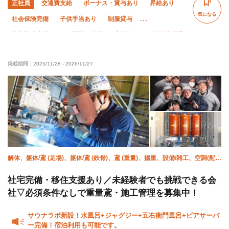
正社員
交通費支給
ボーナス・賞与あり
昇給あり
気になる
社会保険完備
子供手当あり
制服貸与
資格取得支援あり
禁煙・分煙
未経験OK
経験者優遇
有資格者優遇
夏季休暇
年末年始休暇
掲載期間：
2025/11/28
-
2026/11/27
車・バイク通勤OK
転勤なし
解体、躯体/鳶 (足場)、躯体/鳶 (鉄骨)、鳶 (重量)、揚重、設備/雑工、空調(配
管)、溶接・鍛冶工、鍛治鳶、施工管理(管工事)
社宅完備・移住支援あり／未経験者でも挑戦できる会
社▽必須条件なしで重量鳶・施工管理を募集中！
サウナラボ新設！水風呂+ジャグジー+五右衛門風呂+ビアサーバ
ー完備！宿泊利用も可能です。