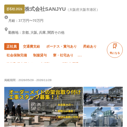
株式会社SANJYU
（大阪府大阪市港区）
月給：37万円〜70万円
勤務地：京都, 大阪, 兵庫, 関西その他
正社員
交通費支給
ボーナス・賞与あり
昇給あり
気になる
社会保険完備
制服貸与
寮・社宅あり
資格取得支援あり
未経験OK
経験者優遇
有資格者優遇
女性活躍中
残業ゼロ
掲載期間：
2026/05/29
-
2026/11/28
残業月10時間以下
夏季休暇
年末年始休暇
車・バイク通勤OK
転勤なし