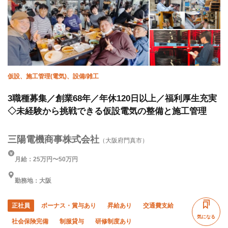
仮設、施工管理(電気)、設備/雑工
3職種募集／創業68年／年休120日以上／福利厚生充実
◇未経験から挑戦できる仮設電気の整備と施工管理
三陽電機商事株式会社
（大阪府門真市）
月給：25万円〜50万円
勤務地：大阪
正社員
ボーナス・賞与あり
昇給あり
交通費支給
気になる
社会保険完備
制服貸与
研修制度あり