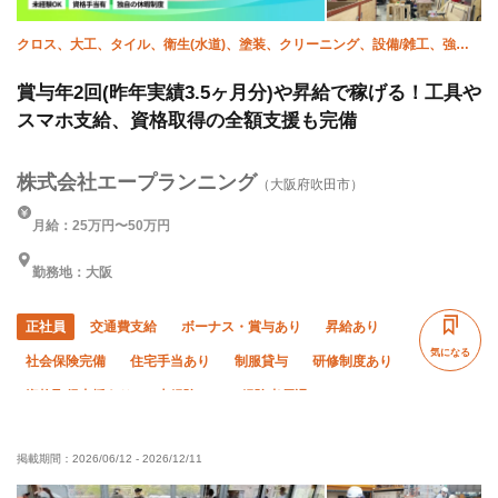
クロス、大工、タイル、衛生(水道)、塗装、クリーニング、設備/雑工、強
電、弱電、施工管理(建築)
賞与年2回(昨年実績3.5ヶ月分)や昇給で稼げる！工具や
スマホ支給、資格取得の全額支援も完備
株式会社エープランニング
（大阪府吹田市）
月給：25万円〜50万円
勤務地：大阪
正社員
交通費支給
ボーナス・賞与あり
昇給あり
気になる
社会保険完備
住宅手当あり
制服貸与
研修制度あり
資格取得支援あり
未経験OK
経験者優遇
有資格者優遇
直帰・直行OK
夏季休暇
年末年始休暇
掲載期間：
2026/06/12
-
2026/12/11