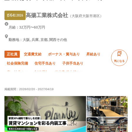
高揚工業株式会社
（大阪府大阪市港区）
月給：32万円〜60万円
勤務地：大阪, 兵庫, 京都, 関西その他
正社員
交通費支給
ボーナス・賞与あり
昇給あり
気になる
社会保険完備
住宅手当あり
子供手当あり
寮・社宅あり
制服貸与
資格取得支援あり
髪型・髪色自由
禁煙・分煙
ピアス・ネイルOK
掲載期間：
2026/02/20
-
2027/04/19
研修制度あり
未経験OK
経験者優遇
有資格者優遇
残業月10時間以下
車・バイク通勤OK
年末年始休暇
夏季休暇
転勤なし
夜勤あり