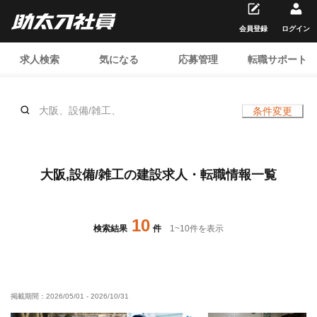
会員登録
ログイン
求人検索
気になる
応募管理
転職サポート
大阪、設備/雑工、
条件変更
大阪,設備/雑工の建設求人・転職情報一覧
10
検索結果
件
1
~
10
件を表示
掲載期間：
2026/05/01
-
2026/10/31