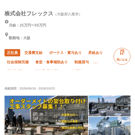
株式会社フレックス
（大阪府八尾市）
月給：25万円〜50万円
勤務地：大阪
正社員
交通費支給
ボーナス・賞与あり
昇給あり
気になる
社会保険完備
食堂・食事補助あり
制服貸与
研修制度あり
資格取得支援あり
未経験OK
経験者優遇
有資格者優遇
残業月20時間以下
掲載期間：
2026/06/19
-
2026/10/23
夏季休暇
年末年始休暇
車・バイク通勤OK