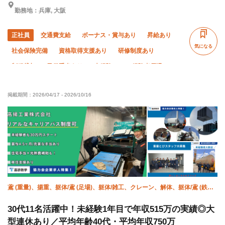
勤務地：兵庫, 大阪
正社員
交通費支給
ボーナス・賞与あり
昇給あり
気になる
社会保険完備
資格取得支援あり
研修制度あり
制服貸与
子供手当あり
未経験OK
経験者優遇
有資格者優遇
年齢不問
50代以上活躍中
掲載期間：
2026/04/17
-
2026/10/16
60代以上活躍中
土日休み
年末年始休暇
夏季休暇
車・バイク通勤OK
直帰・直行OK
鳶 (重量)、揚重、躯体/鳶 (足場)、躯体/雑工、クレーン、解体、躯体/鳶 (鉄
骨)、設備/雑工、空調(配管)、空調(冷媒)
30代11名活躍中！未経験1年目で年収515万の実績◎大
型連休あり／平均年齢40代・平均年収750万