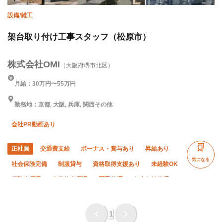
設備/雑工
架台取り付け工事スタッフ（松原市）
株式会社OMI
（大阪府堺市北区）
月給：30万円〜55万円
勤務地：京都, 大阪, 兵庫, 関西その他
会社PR動画あり
正社員
交通費支給
ボーナス・賞与あり
昇給あり
気になる
社会保険完備
制服貸与
資格取得支援あり
未経験OK
経験者優遇
有資格者優遇
夏季休暇
年末年始休暇
転勤なし
1