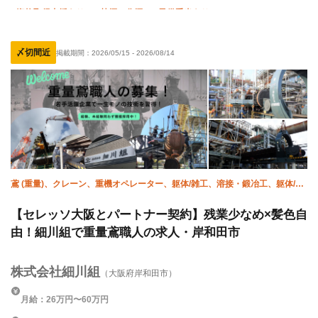
資格取得支援あり
禁煙・分煙
子供手当あり
未経験OK
経験者優遇
有資格者優遇
女性活躍中
〆切間近
掲載期間：
2026/05/15
-
2026/08/14
残業月20時間以下
転勤なし
年末年始休暇
夏季休暇
鳶 (重量)、クレーン、重機オペレーター、躯体/雑工、溶接・鍛冶工、躯体/鳶
(鉄骨)、揚重、設備/雑工、施工管理(管工事)
【セレッソ大阪とパートナー契約】残業少なめ×髪色自
由！細川組で重量鳶職人の求人・岸和田市
株式会社細川組
（大阪府岸和田市）
月給：26万円〜60万円