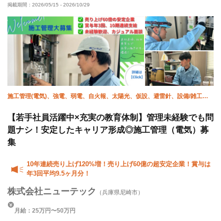
掲載期間：
2026/05/15
-
2026/10/29
施工管理(電気)、強電、弱電、自火報、太陽光、仮設、避雷針、設備/雑工、
空調(計装)、空調(配管)
【若手社員活躍中×充実の教育体制】管理未経験でも問
題ナシ！安定したキャリア形成◎施工管理（電気）募
集
10年連続売り上げ120%増！売り上げ60億の超安定企業！賞与は
年3回平均9.5ヶ月分！
株式会社ニューテック
（兵庫県尼崎市）
月給：25万円〜50万円