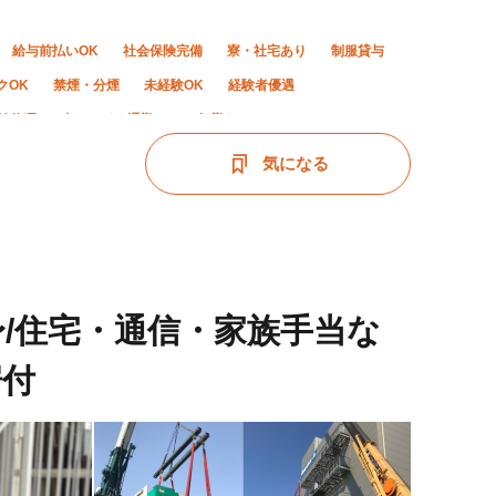
給与前払いOK
社会保険完備
寮・社宅あり
制服貸与
クOK
禁煙・分煙
未経験OK
経験者優遇
始休暇
車・バイク通勤OK
転勤なし
気になる
〜/住宅・通信・家族手当な
据付