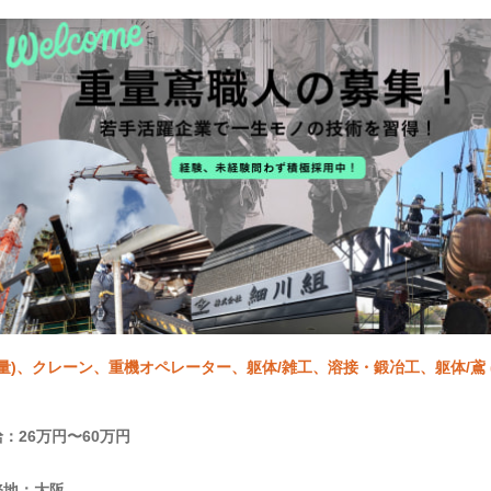
重量)、クレーン、重機オペレーター、躯体/雑工、溶接・鍛冶工、躯体/鳶 
：26万円〜60万円
務地：大阪