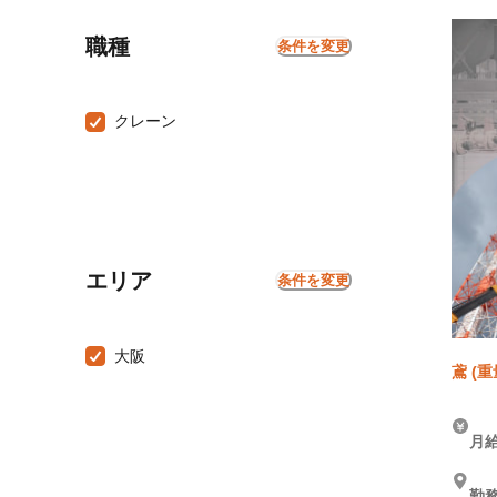
職種
条件を変更
クレーン
エリア
条件を変更
大阪
鳶 (
月給
勤