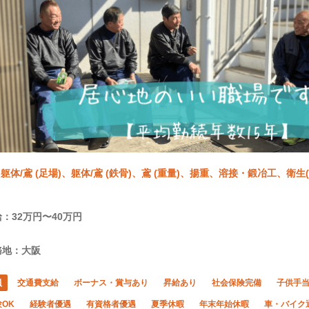
躯体/鳶 (足場)、躯体/鳶 (鉄骨)、鳶 (重量)、揚重、溶接・鍛冶工、衛生
：32万円〜40万円
務地：大阪
員
交通費支給
ボーナス・賞与あり
昇給あり
社会保険完備
子供手
OK
経験者優遇
有資格者優遇
夏季休暇
年末年始休暇
車・バイク