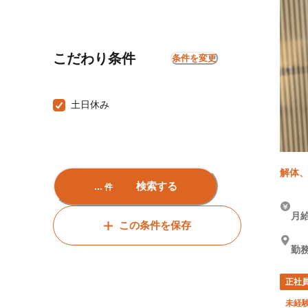
こだわり条件
条件を変更
土日休み
解体、
...
検索する
件
月給
この条件を保存
勤
正社
未経験