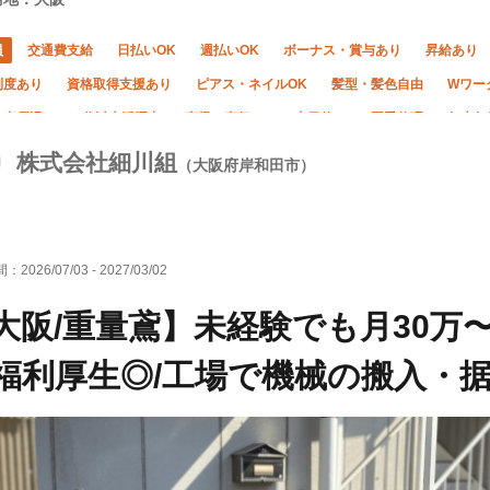
員
交通費支給
日払いOK
週払いOK
ボーナス・賞与あり
昇給あり
制度あり
資格取得支援あり
ピアス・ネイルOK
髪型・髪色自由
Wワー
格者優遇
50代以上活躍中
直帰・直行OK
土日休み
夏季休暇
年末年
株式会社細川組
（大阪府岸和田市）
間：
2026/07/03
-
2027/03/02
大阪/重量鳶】未経験でも月30万
福利厚生◎/工場で機械の搬入・