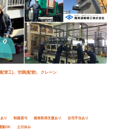
(配管工)、空調(配管)、クレーン
当あり
制服貸与
資格取得支援あり
住宅手当あり
通勤OK
土日休み