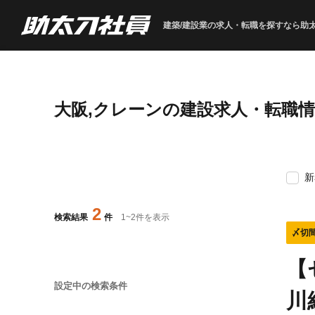
建築/建設業の求人・転職を
探すなら助
大阪,クレーンの建設求人・転職
新
2
検索結果
件
1
~
2
件を表示
〆切
【
設定中の検索条件
川