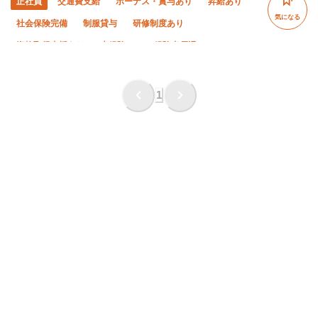
正社員
交通費支給
ボーナス・賞与あり
昇給あり
気になる
社会保険完備
制服貸与
研修制度あり
資格取得支援あり
未経験OK
経験者優遇
有資格者優遇
年齢不問
50代以上活躍中
女性活躍中
夜勤あり
直帰・直行OK
土日休み
1
車・バイク通勤OK