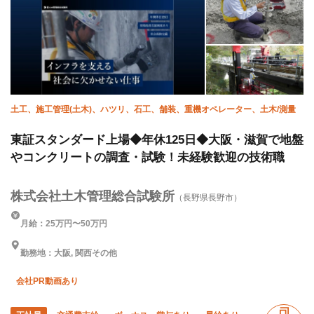
土工、施工管理(土木)、ハツリ、石工、舗装、重機オペレーター、土木/測量
東証スタンダード上場◆年休125日◆大阪・滋賀で地盤
やコンクリートの調査・試験！未経験歓迎の技術職
株式会社土木管理総合試験所
（長野県長野市）
月給：25万円〜50万円
勤務地：大阪, 関西その他
会社PR動画あり