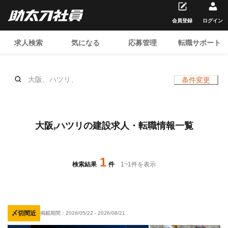
会員登録
ログイン
求人検索
気になる
応募管理
転職サポート
大阪、ハツリ、
条件変更
大阪,ハツリの建設求人・転職情報一覧
1
検索結果
件
1
~
1
件を表示
〆切間近
掲載期間：
2026/05/22
-
2026/08/21