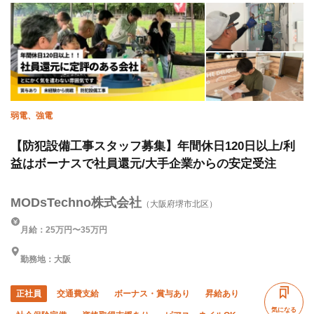
直帰・直行OK
夏季休暇
年末年始休暇
転勤なし
車・バイク通勤OK
弱電、強電
【防犯設備工事スタッフ募集】年間休日120日以上/利
益はボーナスで社員還元/大手企業からの安定受注
MODsTechno株式会社
（大阪府堺市北区）
月給：25万円〜35万円
勤務地：大阪
正社員
交通費支給
ボーナス・賞与あり
昇給あり
気になる