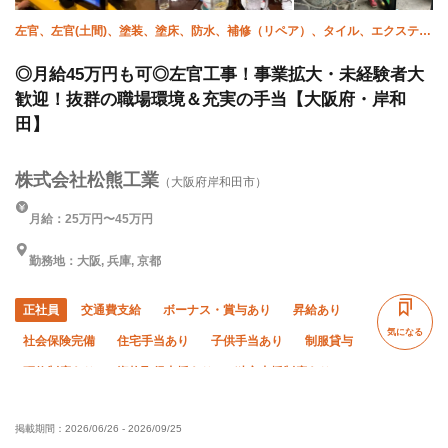
左官、左官(土間)、塗装、塗床、防水、補修（リペア）、タイル、エクステリ
ア・外構、貼床、未経験
◎月給45万円も可◎左官工事！事業拡大・未経験者大
歓迎！抜群の職場環境＆充実の手当【大阪府・岸和
田】
株式会社松熊工業
（大阪府岸和田市）
月給：25万円〜45万円
勤務地：大阪, 兵庫, 京都
正社員
交通費支給
ボーナス・賞与あり
昇給あり
気になる
社会保険完備
住宅手当あり
子供手当あり
制服貸与
研修制度あり
資格取得支援あり
独立支援制度あり
未経験OK
経験者優遇
有資格者優遇
年齢不問
掲載期間：
2026/06/26
-
2026/09/25
50代以上活躍中
60代以上活躍中
残業月10時間以下