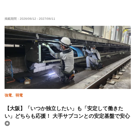
残業月10時間以下
直帰・直行OK
土日休み
夏季休暇
年末年始休暇
車・バイク通勤OK
社会保険完備
掲載期間：
2026/06/12
-
2027/06/11
制服貸与
研修制度あり
資格取得支援あり
強電、弱電
【大阪】「いつか独立したい」も「安定して働きた
い」どちらも応援！ 大手サブコンとの安定基盤で安心
◎