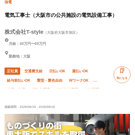
強電
電気工事士（大阪市の公共施設の電気設備工事）
株式会社T-style
（大阪府大阪市旭区）
月給：40万円〜69万円
勤務地：大阪
正社員
交通費支給
日払いOK
週払いOK
気になる
給与前払いOK
髪型・髪色自由
WワークOK
禁煙・分煙
経験者優遇
有資格者優遇
年齢不問
残業月10時間以下
直帰・直行OK
夏季休暇
掲載期間：
2026/06/19
-
2026/09/18