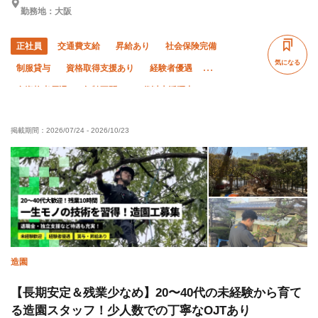
勤務地：大阪
正社員
交通費支給
昇給あり
社会保険完備
気になる
制服貸与
資格取得支援あり
経験者優遇
有資格者優遇
年齢不問
50代以上活躍中
60代以上活躍中
土日休み
完全週休二日制
夏季休暇
掲載期間：
2026/07/24
-
2026/10/23
年末年始休暇
造園
【長期安定＆残業少なめ】20〜40代の未経験から育て
る造園スタッフ！少人数での丁寧なOJTあり