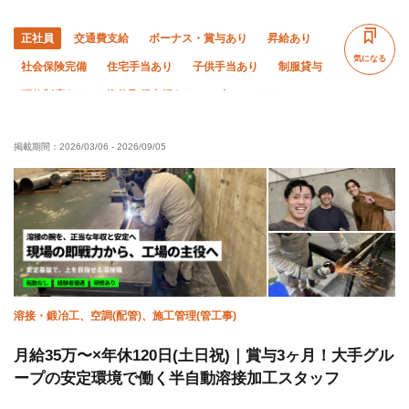
正社員
交通費支給
ボーナス・賞与あり
昇給あり
気になる
社会保険完備
住宅手当あり
子供手当あり
制服貸与
研修制度あり
資格取得支援あり
ピアス・ネイルOK
髪型・髪色自由
未経験OK
経験者優遇
年齢不問
掲載期間：
2026/03/06
-
2026/09/05
50代以上活躍中
夜勤あり
直帰・直行OK
車・バイク通勤OK
転勤なし
年末年始休暇
夏季休暇
溶接・鍛冶工、空調(配管)、施工管理(管工事)
月給35万〜×年休120日(土日祝)｜賞与3ヶ月！大手グル
ープの安定環境で働く半自動溶接加工スタッフ