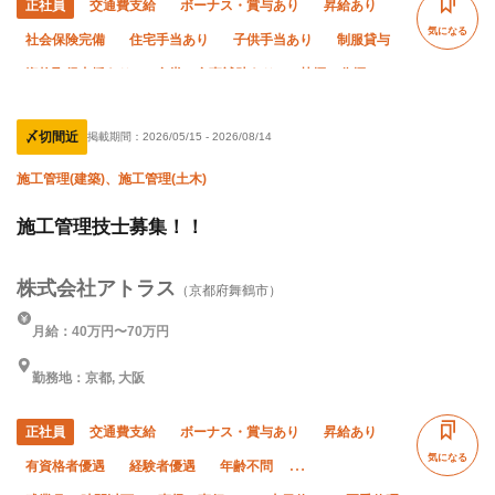
正社員
交通費支給
ボーナス・賞与あり
昇給あり
気になる
社会保険完備
住宅手当あり
子供手当あり
制服貸与
資格取得支援あり
食堂・食事補助あり
禁煙・分煙
未経験OK
経験者優遇
有資格者優遇
年齢不問
〆切間近
掲載期間：
2026/05/15
-
2026/08/14
50代以上活躍中
夏季休暇
年末年始休暇
車・バイク通勤OK
転勤なし
土日休み
施工管理(建築)、施工管理(土木)
施工管理技士募集！！
株式会社アトラス
（京都府舞鶴市）
月給：40万円〜70万円
勤務地：京都, 大阪
正社員
交通費支給
ボーナス・賞与あり
昇給あり
気になる
有資格者優遇
経験者優遇
年齢不問