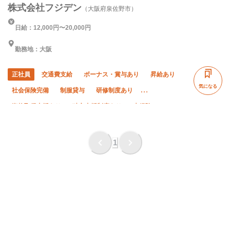
株式会社フジデン
（大阪府泉佐野市）
日給：12,000円〜20,000円
勤務地：大阪
正社員
交通費支給
ボーナス・賞与あり
昇給あり
気になる
社会保険完備
制服貸与
研修制度あり
資格取得支援あり
独立支援制度あり
未経験OK
経験者優遇
有資格者優遇
年齢不問
残業月10時間以下
夜勤あり
直帰・直行OK
土日休み
1
完全週休二日制
夏季休暇
年末年始休暇
車・バイク通勤OK
転勤なし