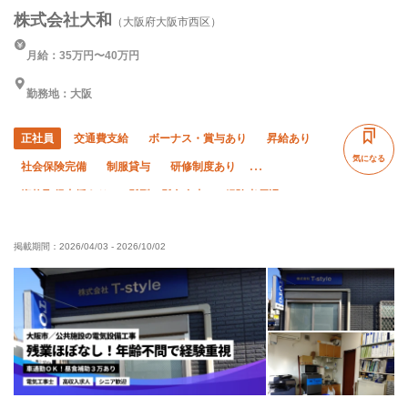
株式会社大和
（大阪府大阪市西区）
月給：35万円〜40万円
勤務地：大阪
正社員
交通費支給
ボーナス・賞与あり
昇給あり
気になる
社会保険完備
制服貸与
研修制度あり
資格取得支援あり
髪型・髪色自由
経験者優遇
有資格者優遇
年齢不問
車・バイク通勤OK
転勤なし
掲載期間：
2026/04/03
-
2026/10/02