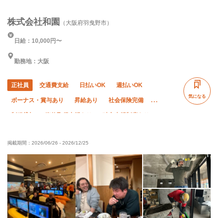
株式会社和園
（大阪府羽曳野市）
日給：10,000円〜
勤務地：大阪
正社員
交通費支給
日払いOK
週払いOK
気になる
ボーナス・賞与あり
昇給あり
社会保険完備
制服貸与
資格取得支援あり
独立支援制度あり
未経験OK
経験者優遇
有資格者優遇
年齢不問
掲載期間：
2026/06/26
-
2026/12/25
残業月10時間以下
車・バイク通勤OK
転勤なし