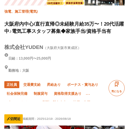
強電、施工管理(電気)
大阪府内中心/直行直帰◎未経験月給35万〜！20代活躍
中♪電気工事スタッフ募集◆家族手当/資格手当有
株式会社YUDEN
（大阪府大阪市東成区）
日給：13,000円〜25,000円
勤務地：大阪
正社員
交通費支給
昇給あり
ボーナス・賞与あり
気になる
社会保険完備
制服貸与
資格取得支援あり
ピアス・ネイルOK
髪型・髪色自由
禁煙・分煙
未経験OK
経験者優遇
有資格者優遇
年齢不問
〆切間近
掲載期間：
2025/12/19
-
2026/08/18
残業月10時間以下
直帰・直行OK
車・バイク通勤OK