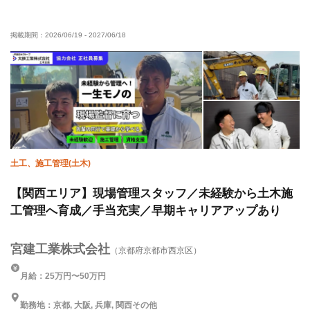
有資格者優遇
年齢不問
夜勤あり
車・バイク通勤OK
掲載期間：
2026/06/19
-
2027/06/18
転勤なし
土工、施工管理(土木)
【関西エリア】現場管理スタッフ／未経験から土木施
工管理へ育成／手当充実／早期キャリアアップあり
宮建工業株式会社
（京都府京都市西京区）
月給：25万円〜50万円
勤務地：京都, 大阪, 兵庫, 関西その他