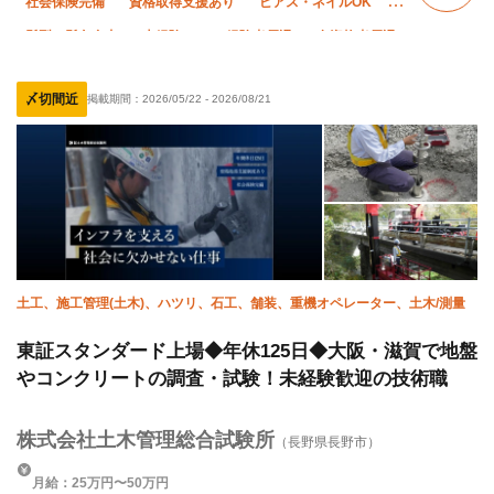
社会保険完備
資格取得支援あり
ピアス・ネイルOK
髪型・髪色自由
未経験OK
経験者優遇
有資格者優遇
年齢不問
50代以上活躍中
残業月10時間以下
〆切間近
掲載期間：
2026/05/22
-
2026/08/21
土日休み
車・バイク通勤OK
転勤なし
土工、施工管理(土木)、ハツリ、石工、舗装、重機オペレーター、土木/測量
東証スタンダード上場◆年休125日◆大阪・滋賀で地盤
やコンクリートの調査・試験！未経験歓迎の技術職
株式会社土木管理総合試験所
（長野県長野市）
月給：25万円〜50万円