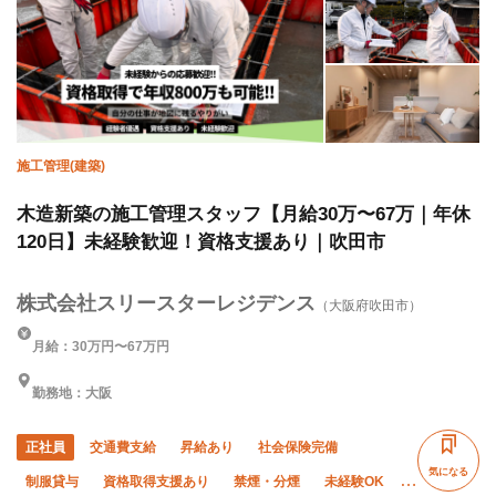
転勤なし
夏季休暇
年末年始休暇
施工管理(建築)
木造新築の施工管理スタッフ【月給30万〜67万｜年休
120日】未経験歓迎！資格支援あり｜吹田市
株式会社スリースターレジデンス
（大阪府吹田市）
月給：30万円〜67万円
勤務地：大阪
正社員
交通費支給
昇給あり
社会保険完備
気になる
制服貸与
資格取得支援あり
禁煙・分煙
未経験OK