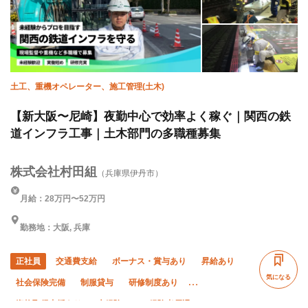
車・バイク通勤OK
転勤なし
土日休み
土工、重機オペレーター、施工管理(土木)
【新大阪〜尼崎】夜勤中心で効率よく稼ぐ｜関西の鉄
道インフラ工事｜土木部門の多職種募集
株式会社村田組
（兵庫県伊丹市）
月給：28万円〜52万円
勤務地：大阪, 兵庫
正社員
交通費支給
ボーナス・賞与あり
昇給あり
気になる
社会保険完備
制服貸与
研修制度あり
資格取得支援あり
未経験OK
経験者優遇