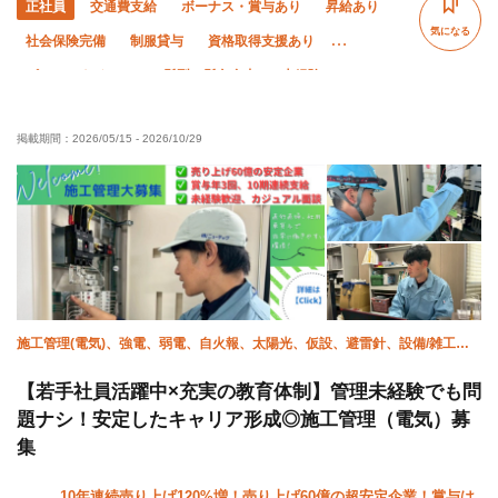
正社員
交通費支給
ボーナス・賞与あり
昇給あり
気になる
社会保険完備
制服貸与
資格取得支援あり
ピアス・ネイルOK
髪型・髪色自由
未経験OK
経験者優遇
有資格者優遇
年齢不問
掲載期間：
2026/05/15
-
2026/10/29
残業月10時間以下
夜勤あり
車・バイク通勤OK
転勤なし
施工管理(電気)、強電、弱電、自火報、太陽光、仮設、避雷針、設備/雑工、
空調(計装)、空調(配管)
【若手社員活躍中×充実の教育体制】管理未経験でも問
題ナシ！安定したキャリア形成◎施工管理（電気）募
集
10年連続売り上げ120%増！売り上げ60億の超安定企業！賞与は