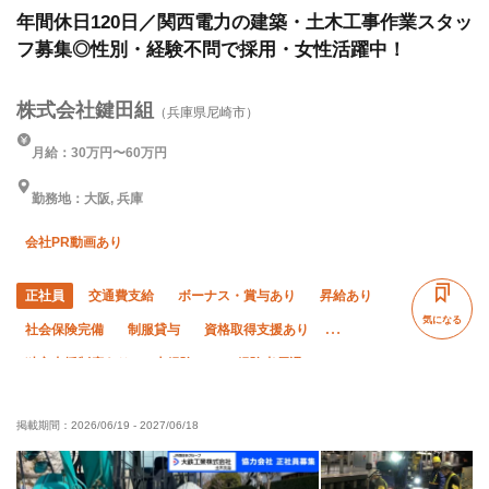
年間休日120日／関西電力の建築・土木工事作業スタッ
フ募集◎性別・経験不問で採用・女性活躍中！
株式会社鍵田組
（兵庫県尼崎市）
月給：30万円〜60万円
勤務地：大阪, 兵庫
会社PR動画あり
正社員
交通費支給
ボーナス・賞与あり
昇給あり
気になる
社会保険完備
制服貸与
資格取得支援あり
独立支援制度あり
未経験OK
経験者優遇
有資格者優遇
女性活躍中
50代以上活躍中
掲載期間：
2026/06/19
-
2027/06/18
60代以上活躍中
外国人活躍中
年齢不問
残業月10時間以下
夏季休暇
年末年始休暇