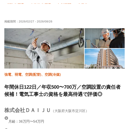
経験者優遇
有資格者優遇
年齢不問
土日休み
夏季休暇
年末年始休暇
転勤なし
掲載期間：
2026/02/27
-
2026/08/26
強電、弱電、空調(配管)、空調(冷媒)
年間休日122日／年収500〜700万／空調設置の責任者
候補！電気工事士の資格を最高待遇で評価◎
株式会社ＤＡＩＪＵ
（大阪府大阪市淀川区）
月給：36万円〜54万円