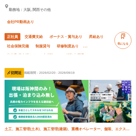
勤務地：大阪, 関西その他
会社PR動画あり
正社員
交通費支給
ボーナス・賞与あり
昇給あり
気になる
社会保険完備
制服貸与
研修制度あり
資格取得支援あり
未経験OK
経験者優遇
有資格者優遇
年齢不問
50代以上活躍中
女性活躍中
〆切間近
掲載期間：
2026/02/20
-
2026/08/19
夜勤あり
直帰・直行OK
土日休み
車・バイク通勤OK
土工、施工管理(土木)、施工管理(建築)、重機オペレーター、舗装、エクステ
リア・外構