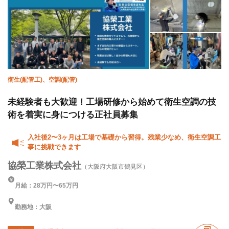
衛生(配管工)、空調(配管)
未経験者も大歓迎！工場研修から始めて衛生空調の技
術を着実に身につける正社員募集
入社後2〜3ヶ月は工場で基礎から習得。残業少なめ、衛生空調工
事に挑戦できます
協榮工業株式会社
（大阪府大阪市鶴見区）
月給：28万円〜65万円
勤務地：大阪