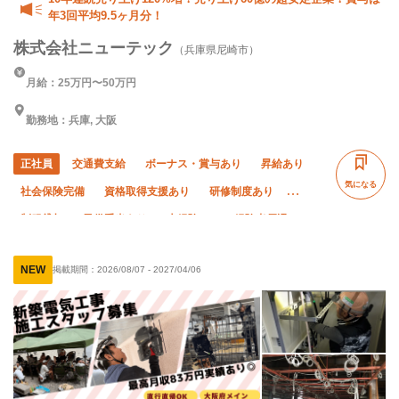
年3回平均9.5ヶ月分！
株式会社ニューテック
（兵庫県尼崎市）
月給：25万円〜50万円
勤務地：兵庫, 大阪
正社員
交通費支給
ボーナス・賞与あり
昇給あり
気になる
社会保険完備
資格取得支援あり
研修制度あり
制服貸与
子供手当あり
未経験OK
経験者優遇
有資格者優遇
年齢不問
50代以上活躍中
NEW
掲載期間：
2026/08/07
-
2027/04/06
60代以上活躍中
土日休み
年末年始休暇
夏季休暇
車・バイク通勤OK
直帰・直行OK