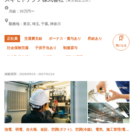
（東京都足立区）
月給：30万円〜
勤務地：東京, 埼玉, 千葉, 神奈川
正社員
交通費支給
ボーナス・賞与あり
昇給あり
気になる
社会保険完備
子供手当あり
制服貸与
資格取得支援あり
未経験OK
経験者優遇
有資格者優遇
夏季休暇
年末年始休暇
掲載期間：
2026/05/15
-
2027/01/14
車・バイク通勤OK
転勤なし
土日休み
強電、弱電、自火報、仮設、空調(ダクト)、空調(冷媒)、電気、施工管理(電