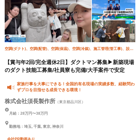
空調(ダクト)、空調(配管)、空調(保温)、空調(冷媒)、施工管理(管工事)、設備/
雑工
【賞与年2回/完全週休2日】ダクトマン募集▶新築現場
のダクト技能工募集/社員寮も完備/大手案件で安定
家族行事を大事にできる！全国的有名現場の実績多数、経験問わ
ずプロを目指せる成長できる環境！
株式会社須長製作所
（東京都品川区）
月給：28万円〜38万円
勤務地：埼玉, 千葉, 東京, 神奈川
会社PR動画あり