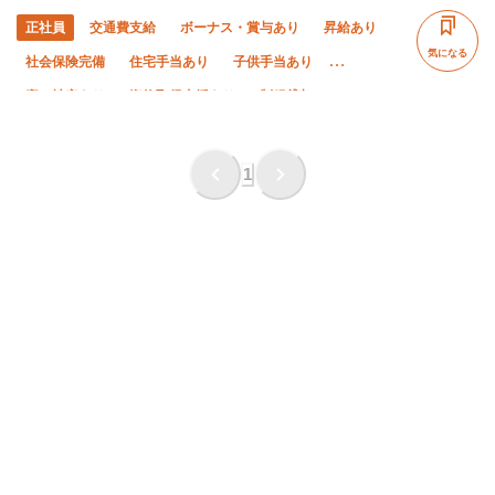
正社員
交通費支給
ボーナス・賞与あり
昇給あり
気になる
社会保険完備
住宅手当あり
子供手当あり
寮・社宅あり
資格取得支援あり
制服貸与
研修制度あり
禁煙・分煙
未経験OK
経験者優遇
有資格者優遇
夏季休暇
年末年始休暇
直帰・直行OK
1
残業月10時間以下
残業ゼロ
完全週休二日制
土日休み
転勤なし