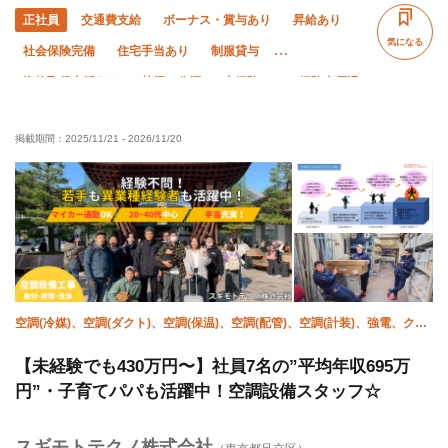
正社員
交通費支給
ボーナス・賞与あり
昇給あり
気になる
社会保険完備
住宅手当あり
制服貸与
資格取得支援あり
禁煙・分煙
未経験OK
経験者優遇
有資格者優遇
土日休み
夜勤あり
直帰・直行OK
掲載期間：
2025/11/21
-
2026/11/20
完全週休二日制
夏季休暇
年末年始休暇
転勤なし
空調(冷媒)、空調(ダクト)、空調(保温)、空調(配管)、空調(計装)、強電、クリ
ーニング、躯体/鳶 (鉄骨)
【未経験でも430万円〜】社員7名の”平均年収695万
円”・子育てパパも活躍中！空調設備スタッフ☆
スギモトテクノ株式会社