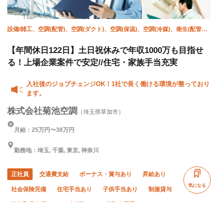
設備/雑工、空調(配管)、空調(ダクト)、空調(保温)、空調(冷媒)、衛生(配管
工)、溶接・鍛冶工、施工管理(管工事)、躯体/鳶 (足場)、鳶 (重量)
【年間休日122日】土日祝休みで年収1000万も目指せ
る！上場企業案件で安定//住宅・家族手当充実
入社後のジョブチェンジOK！1社で長く働ける環境が整っており
ます。
株式会社菊池空調
（埼玉県草加市）
月給：25万円〜38万円
勤務地：埼玉, 千葉, 東京, 神奈川
正社員
交通費支給
ボーナス・賞与あり
昇給あり
気になる
社会保険完備
住宅手当あり
子供手当あり
制服貸与
資格取得支援あり
未経験OK
経験者優遇