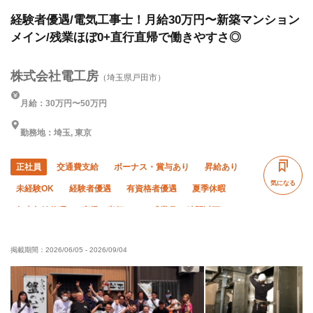
気)
経験者優遇/電気工事士！月給30万円〜新築マンション
メイン/残業ほぼ0+直行直帰で働きやすさ◎
株式会社電工房
（埼玉県戸田市）
月給：30万円〜50万円
勤務地：埼玉, 東京
正社員
交通費支給
ボーナス・賞与あり
昇給あり
気になる
未経験OK
経験者優遇
有資格者優遇
夏季休暇
年末年始休暇
直帰・直行OK
残業月10時間以下
残業ゼロ
転勤なし
土日休み
社会保険完備
掲載期間：
2026/06/05
-
2026/09/04
住宅手当あり
子供手当あり
制服貸与
資格取得支援あり