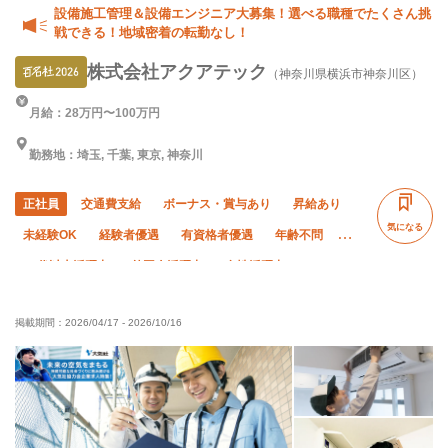
設備施工管理＆設備エンジニア大募集！選べる職種でたくさん挑
戦できる！地域密着の転勤なし！
株式会社アクアテック
（神奈川県横浜市神奈川区）
月給：28万円〜100万円
勤務地：埼玉, 千葉, 東京, 神奈川
正社員
交通費支給
ボーナス・賞与あり
昇給あり
気になる
未経験OK
経験者優遇
有資格者優遇
年齢不問
50代以上活躍中
外国人活躍中
女性活躍中
直帰・直行OK
土日休み
年末年始休暇
転勤なし
掲載期間：
2026/04/17
-
2026/10/16
社会保険完備
制服貸与
資格取得支援あり
寮・社宅あり
研修制度あり
髪型・髪色自由