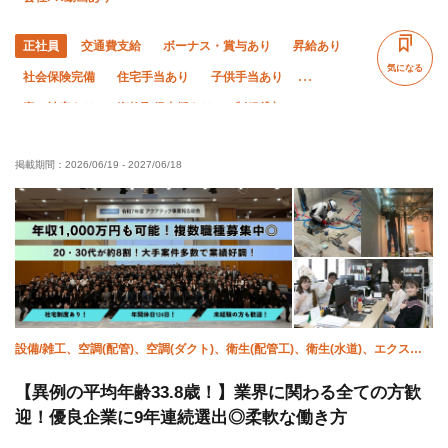
正社員
交通費支給
ボーナス・賞与あり
昇給あり
気になる
社会保険完備
住宅手当あり
子供手当あり
寮・社宅あり
資格取得支援あり
制服貸与
研修制度あり
禁煙・分煙
未経験OK
経験者優遇
掲載期間：
2026/06/19
-
2027/06/18
有資格者優遇
夏季休暇
年末年始休暇
直帰・直行OK
残業月10時間以下
残業ゼロ
完全週休二日制
土日休み
転勤なし
設備/雑工、空調(配管)、空調(ダクト)、衛生(配管工)、衛生(水道)、エクステ
リア・外構、施工管理(電気)、施工管理(土木)、施工管理(建築)、施工管理(管
工事)
【異例の平均年齢33.8歳！】業界に関わる全ての方歓
迎！優良企業に9年連続選出◎柔軟な働き方