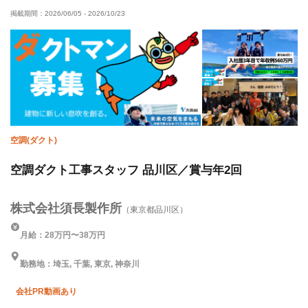
掲載期間：
2026/06/05
-
2026/10/23
土日休み
空調(ダクト)
空調ダクト工事スタッフ 品川区／賞与年2回
株式会社須長製作所
（東京都品川区）
月給：28万円〜38万円
勤務地：埼玉, 千葉, 東京, 神奈川
会社PR動画あり