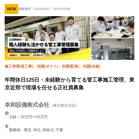
有資格者優遇
夏季休暇
年末年始休暇
NEW
掲載期間：
2026/08/07
-
2027/02/06
完全週休二日制
土日休み
車・バイク通勤OK
転勤なし
施工管理(管工事)、空調(ダクト)、空調(配管)、空調(冷媒)
年間休日125日・未経験から育てる管工事施工管理、東
京近郊で現場を任せる正社員募集
幸和設備株式会社
（東京都文京区）
月給：30万円〜45万円
勤務地：東京, 埼玉, 神奈川, 千葉