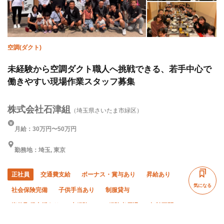
空調(ダクト)
未経験から空調ダクト職人へ挑戦できる、若手中心で
働きやすい現場作業スタッフ募集
株式会社石津組
（埼玉県さいたま市緑区）
月給：30万円〜50万円
勤務地：埼玉, 東京
正社員
交通費支給
ボーナス・賞与あり
昇給あり
気になる
社会保険完備
子供手当あり
制服貸与
資格取得支援あり
未経験OK
経験者優遇
年齢不問
残業月10時間以下
直帰・直行OK
車・バイク通勤OK