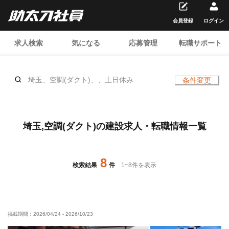
会員登録
ログイン
求人検索
気になる
応募管理
転職サポート
埼玉、空調(ダクト)、、土日休み
条件変更
埼玉,空調(ダクト)の建設求人・転職情報一覧
8
検索結果
件
1
~
8
件を表示
掲載期間：
2026/04/24
-
2026/10/23