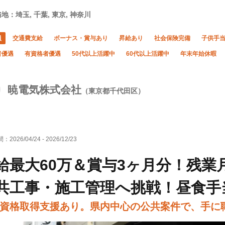
地：埼玉, 千葉, 東京, 神奈川
員
交通費支給
ボーナス・賞与あり
昇給あり
社会保険完備
子供手
者優遇
有資格者優遇
50代以上活躍中
60代以上活躍中
年末年始休暇
暁電気株式会社
（東京都千代田区）
間：
2026/04/24
-
2026/12/23
給最大60万＆賞与3ヶ月分！残業
共工事・施工管理へ挑戦！昼食手
資格取得支援あり。県内中心の公共案件で、手に