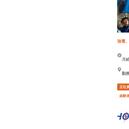
強電、
月給
勤務
正社
経験