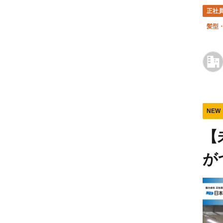
正社
髪型
NEW
【
が