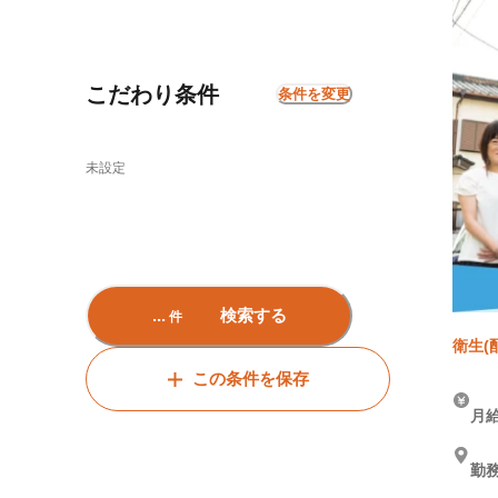
こだわり条件
条件を変更
未設定
...
検索する
件
衛生(
この条件を保存
月給
勤