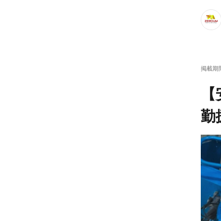
車・
掲載期
【
勤