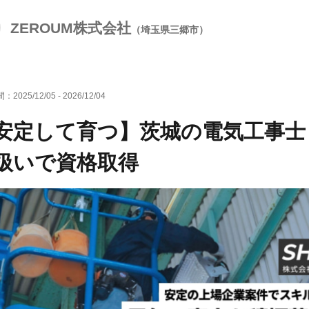
バイク通勤OK
転勤なし
夏季休暇
年末年始休暇
ZEROUM株式会社
（埼玉県三郷市）
間：
2025/12/05
-
2026/12/04
安定して育つ】茨城の電気工事士
扱いで資格取得