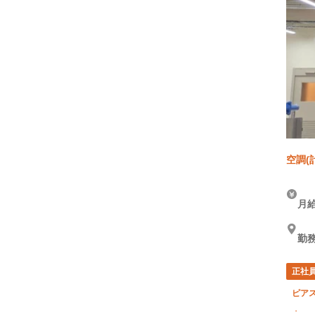
空調(
月給
勤務
正社
ピア