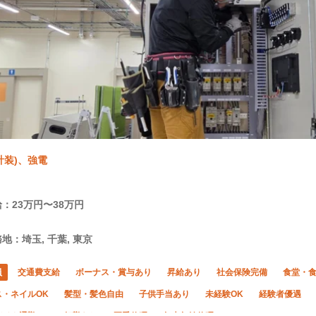
計装)、強電
：23万円〜38万円
地：埼玉, 千葉, 東京
員
交通費支給
ボーナス・賞与あり
昇給あり
社会保険完備
食堂・
ス・ネイルOK
髪型・髪色自由
子供手当あり
未経験OK
経験者優遇