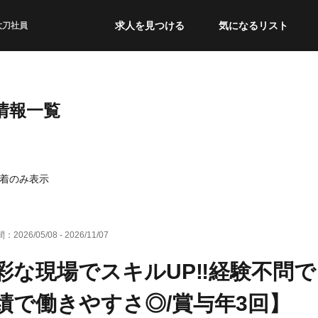
求人を見つける
気になるリスト
太刀社員
情報一覧
着のみ表示
間：
2026/05/08
-
2026/11/07
彩な現場でスキルUP‼︎経験不問
績で働きやすさ◎/賞与年3回】