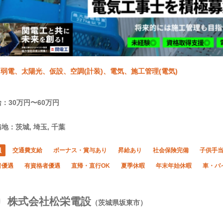
弱電、太陽光、仮設、空調(計装)、電気、施工管理(電気)
：30万円〜60万円
地：茨城, 埼玉, 千葉
員
交通費支給
ボーナス・賞与あり
昇給あり
社会保険完備
子供手
者優遇
有資格者優遇
直帰・直行OK
夏季休暇
年末年始休暇
車・バ
株式会社松栄電設
（茨城県坂東市）