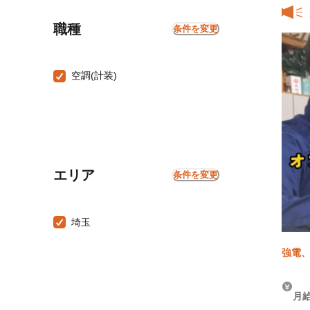
職種
条件を変更
空調(計装)
エリア
条件を変更
埼玉
強電、
月給