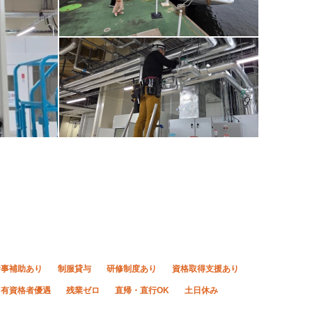
食事補助あり
制服貸与
研修制度あり
資格取得支援あり
有資格者優遇
残業ゼロ
直帰・直行OK
土日休み