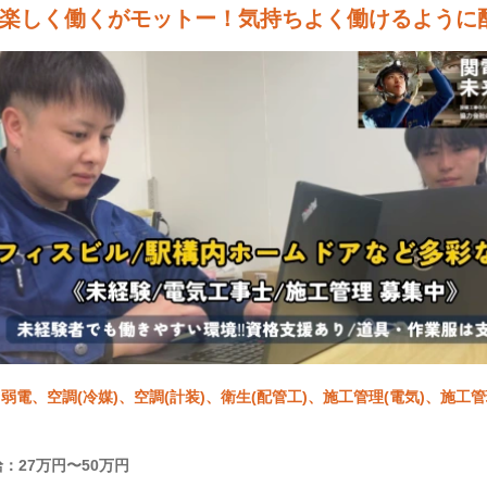
楽しく働くがモットー！気持ちよく働けるように
弱電、空調(冷媒)、空調(計装)、衛生(配管工)、施工管理(電気)、施工管
：27万円〜50万円