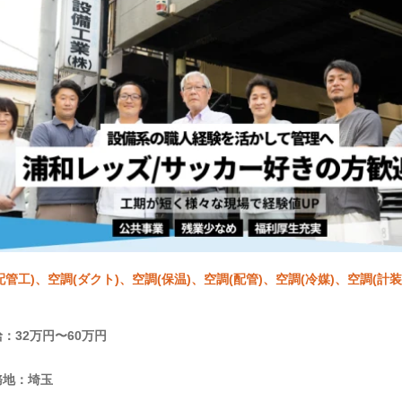
配管工)、空調(ダクト)、空調(保温)、空調(配管)、空調(冷媒)、空調(計装
：32万円〜60万円
務地：埼玉