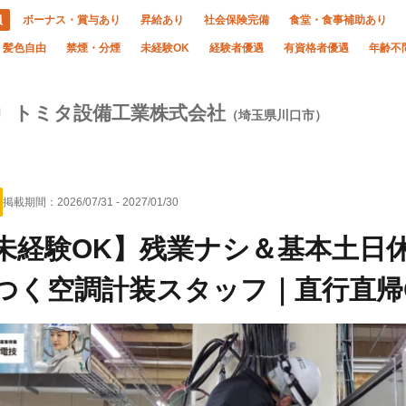
員
ボーナス・賞与あり
昇給あり
社会保険完備
食堂・食事補助あり
・髪色自由
禁煙・分煙
未経験OK
経験者優遇
有資格者優遇
年齢不
トミタ設備工業株式会社
（埼玉県川口市）
掲載期間：
2026/07/31
-
2027/01/30
未経験OK】残業ナシ＆基本土日
つく空調計装スタッフ｜直行直帰O