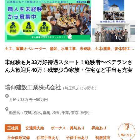
土工、重機オペレーター、舗装、水道工事、未経験、土木/測量、躯体/雑工、
躯体/測量
未経験も月33万好待遇スタート！経験者〜ベテランさ
ん大歓迎月40万！残業少◎家族・住宅など手当も充実
瑞伸建設工業株式会社
（埼玉県ふじみ野市）
月給：33万円〜50万円
勤務地：茨城, 栃木, 群馬, 埼玉, 千葉, 東京, 神奈川
正社員
交通費支給
ボーナス・賞与あり
昇給あり
気になる
社会保険完備
住宅手当あり
子供手当あり
制服貸与