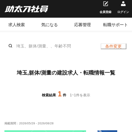
会員登録
ログイン
求人検索
気になる
応募管理
転職サポート
埼玉、躯体/測量、、年齢不問
条件変更
埼玉,躯体/測量の建設求人・転職情報一覧
1
検索結果
件
1
~
1
件を表示
掲載期間：
2026/05/29
-
2026/08/28