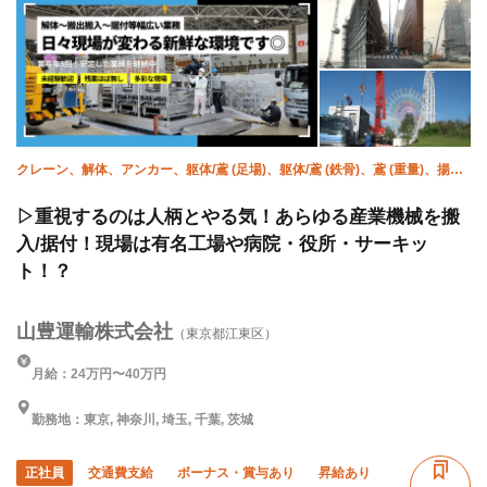
クレーン、解体、アンカー、躯体/鳶 (足場)、躯体/鳶 (鉄骨)、鳶 (重量)、揚
重、強電、空調(配管)、溶接・鍛冶工
▷重視するのは人柄とやる気！あらゆる産業機械を搬
入/据付！現場は有名工場や病院・役所・サーキッ
ト！？
山豊運輸株式会社
（東京都江東区）
月給：24万円〜40万円
勤務地：東京, 神奈川, 埼玉, 千葉, 茨城
正社員
交通費支給
ボーナス・賞与あり
昇給あり