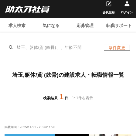
会員登録
ログイン
求人検索
気になる
応募管理
転職サポート
埼玉、躯体/鳶 (鉄骨)、、年齢不問
条件変更
埼玉,躯体/鳶 (鉄骨)の建設求人・転職情報一覧
1
検索結果
件
1
~
1
件を表示
掲載期間：
2025/11/21
-
2026/11/20