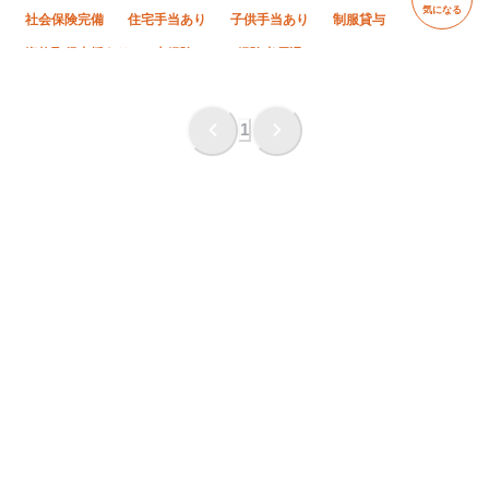
気になる
社会保険完備
住宅手当あり
子供手当あり
制服貸与
資格取得支援あり
未経験OK
経験者優遇
有資格者優遇
年齢不問
夏季休暇
年末年始休暇
残業ゼロ
残業月10時間以下
車・バイク通勤OK
1
転勤なし