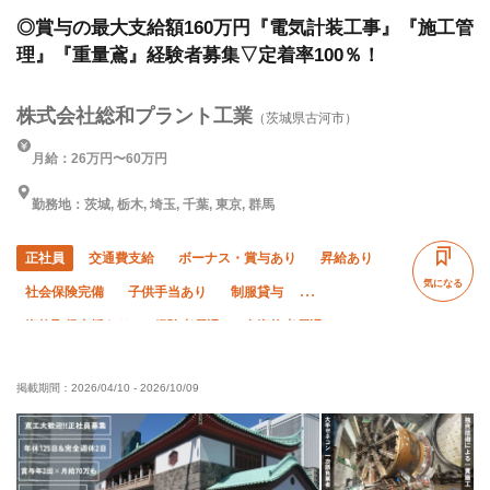
◎賞与の最大支給額160万円『電気計装工事』『施工管
理』『重量鳶』経験者募集▽定着率100％！
株式会社総和プラント工業
（茨城県古河市）
月給：26万円〜60万円
勤務地：茨城, 栃木, 埼玉, 千葉, 東京, 群馬
正社員
交通費支給
ボーナス・賞与あり
昇給あり
気になる
社会保険完備
子供手当あり
制服貸与
資格取得支援あり
経験者優遇
有資格者優遇
未経験OK
夏季休暇
年末年始休暇
直帰・直行OK
掲載期間：
2026/04/10
-
2026/10/09
車・バイク通勤OK
転勤なし