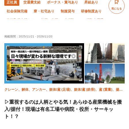
正社員
交通費支給
ボーナス・賞与あり
昇給あり
気になる
社会保険完備
寮・社宅あり
制服貸与
研修制度あり
資格取得支援あり
禁煙・分煙
未経験OK
経験者優遇
有資格者優遇
60代以上活躍中
残業月10時間以下
掲載期間：
2025/11/21
-
2026/11/20
夜勤あり
転勤なし
夏季休暇
年末年始休暇
車・バイク通勤OK
クレーン、解体、アンカー、躯体/鳶 (足場)、躯体/鳶 (鉄骨)、鳶 (重量)、揚
重、強電、空調(配管)、溶接・鍛冶工
▷重視するのは人柄とやる気！あらゆる産業機械を搬
入/据付！現場は有名工場や病院・役所・サーキッ
ト！？