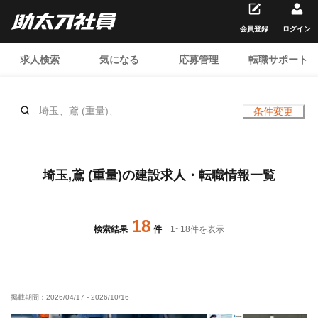
会員登録
ログイン
求人検索
気になる
応募管理
転職サポート
埼玉、鳶 (重量)、
条件変更
埼玉,鳶 (重量)の建設求人・転職情報一覧
18
検索結果
件
1
~
18
件を表示
掲載期間：
2026/04/17
-
2026/10/16