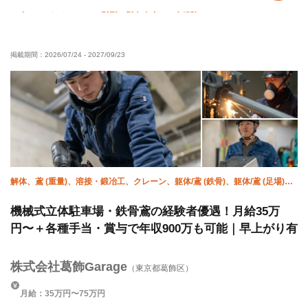
ピアス・ネイルOK
髪型・髪色自由
未経験OK
経験者優遇
有資格者優遇
50代以上活躍中
夏季休暇
掲載期間：
2026/07/24
-
2027/09/23
年末年始休暇
車・バイク通勤OK
解体、鳶 (重量)、溶接・鍛冶工、クレーン、躯体/鳶 (鉄骨)、躯体/鳶 (足場)、
未経験、設備/雑工、重機オペレーター
機械式立体駐車場・鉄骨鳶の経験者優遇！月給35万
円〜＋各種手当・賞与で年収900万も可能｜早上がり有
株式会社葛飾Garage
（東京都葛飾区）
月給：35万円〜75万円