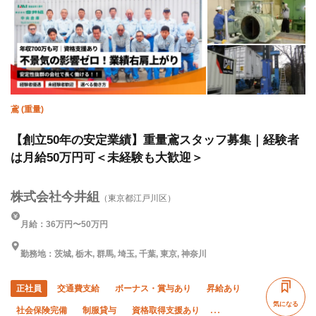
鳶 (重量)
【創立50年の安定業績】重量鳶スタッフ募集｜経験者
は月給50万円可＜未経験も大歓迎＞
株式会社今井組
（東京都江戸川区）
月給：36万円〜50万円
勤務地：茨城, 栃木, 群馬, 埼玉, 千葉, 東京, 神奈川
正社員
交通費支給
ボーナス・賞与あり
昇給あり
気になる
社会保険完備
制服貸与
資格取得支援あり