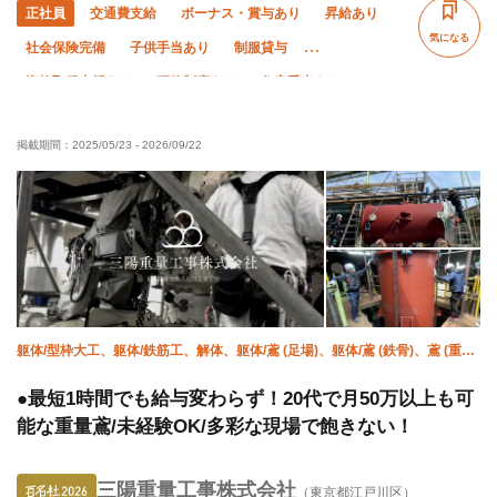
正社員
交通費支給
ボーナス・賞与あり
昇給あり
気になる
社会保険完備
子供手当あり
制服貸与
資格取得支援あり
研修制度あり
住宅手当あり
未経験OK
経験者優遇
有資格者優遇
年齢不問
掲載期間：
2025/05/23
-
2026/09/22
残業月20時間以下
夏季休暇
年末年始休暇
車・バイク通勤OK
転勤なし
直帰・直行OK
躯体/型枠大工、躯体/鉄筋工、解体、躯体/鳶 (足場)、躯体/鳶 (鉄骨)、鳶 (重
量)、揚重、ハツリ、溶接・鍛冶工、鍛治鳶
●最短1時間でも給与変わらず！20代で月50万以上も可
能な重量鳶/未経験OK/多彩な現場で飽きない！
三陽重量工事株式会社
（東京都江戸川区）