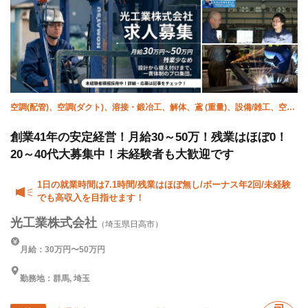
空調(配管)、空調(ダクト)、溶接・鍛冶工、解体、鳶 (重量)、設備/雑工、空調
(冷媒)、施工管理(電気)、施工管理(建築)、施工管理(管工事)
創業41年の安定経営！月給30～50万！残業はほぼ0！
20～40代大募集中！未経験者も大歓迎です
1日の就業時間は7.1時間/残業はほぼ無し/ボーナス年2回/未経験
でも高収入を目指せます！
光工業株式会社
（埼玉県日高市）
月給：30万円〜50万円
勤務地：群馬, 埼玉