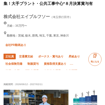
集！⼤⼿プラント・公共工事中心*８月決算賞与有
株式会社エイブルフソー
（埼玉県行田市）
月給：35万円〜
勤務地：茨城, 栃木, 群馬, 埼玉, 千葉, 東京, 神奈川
会社PR動画あり
正社員
交通費支給
ボーナス・賞与あり
昇給あり
気になる
社会保険完備
制服貸与
資格取得支援あり
禁煙・分煙
経験者優遇
有資格者優遇
年齢不問
50代以上活躍中
残業ゼロ
直帰・直行OK
掲載期間：
2026/06/12
-
2027/02/11
完全週休二日制
土日休み
夏季休暇
年末年始休暇
車・バイク通勤OK
転勤なし