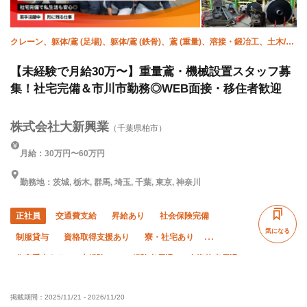
クレーン、躯体/鳶 (足場)、躯体/鳶 (鉄骨)、鳶 (重量)、溶接・鍛冶工、土木/鳶
(足場)、土木/鳶 (鉄骨)、鍛治鳶、施工管理(土木)、施工管理(建築)
【未経験で月給30万〜】重量鳶・機械設置スタッフ募
集！社宅完備＆市川市勤務◎WEB面接・移住者歓迎
株式会社大新興業
（千葉県柏市）
月給：30万円〜60万円
勤務地：茨城, 栃木, 群馬, 埼玉, 千葉, 東京, 神奈川
正社員
交通費支給
昇給あり
社会保険完備
気になる
制服貸与
資格取得支援あり
寮・社宅あり
住宅手当あり
未経験OK
経験者優遇
有資格者優遇
夏季休暇
年末年始休暇
車・バイク通勤OK
夜勤あり
掲載期間：
2025/11/21
-
2026/11/20