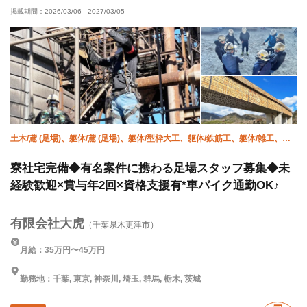
掲載期間：
2026/03/06
-
2027/03/05
残業月10時間以下
残業ゼロ
直帰・直行OK
年末年始休暇
車・バイク通勤OK
転勤なし
土木/鳶 (足場)、躯体/鳶 (足場)、躯体/型枠大工、躯体/鉄筋工、躯体/雑工、鳶
(重量)、揚重、設備/雑工、橋梁鳶、土木/鳶 (鉄骨)
寮社宅完備◆有名案件に携わる足場スタッフ募集◆未
経験歓迎×賞与年2回×資格支援有*車バイク通勤OK♪
有限会社大虎
（千葉県木更津市）
月給：35万円〜45万円
勤務地：千葉, 東京, 神奈川, 埼玉, 群馬, 栃木, 茨城