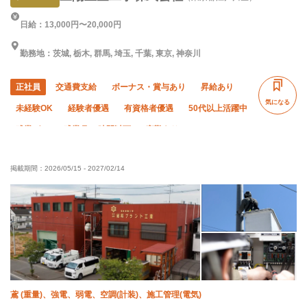
日給：13,000円〜20,000円
勤務地：茨城, 栃木, 群馬, 埼玉, 千葉, 東京, 神奈川
正社員
交通費支給
ボーナス・賞与あり
昇給あり
気になる
未経験OK
経験者優遇
有資格者優遇
50代以上活躍中
残業ゼロ
残業月10時間以下
夜勤あり
車・バイク通勤OK
転勤なし
社会保険完備
掲載期間：
2026/05/15
-
2027/02/14
食堂・食事補助あり
制服貸与
資格取得支援あり
髪型・髪色自由
鳶 (重量)、強電、弱電、空調(計装)、施工管理(電気)