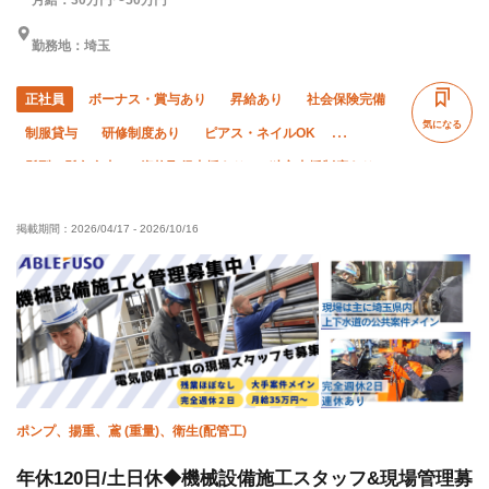
月給：30万円〜50万円
勤務地：埼玉
正社員
ボーナス・賞与あり
昇給あり
社会保険完備
気になる
制服貸与
研修制度あり
ピアス・ネイルOK
髪型・髪色自由
資格取得支援あり
独立支援制度あり
未経験OK
経験者優遇
残業月10時間以下
掲載期間：
2026/04/17
-
2026/10/16
完全週休二日制
夏季休暇
年末年始休暇
車・バイク通勤OK
転勤なし
ポンプ、揚重、鳶 (重量)、衛生(配管工)
年休120日/土日休◆機械設備施工スタッフ&現場管理募