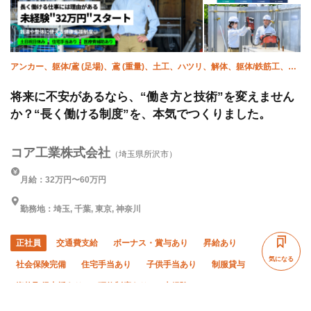
アンカー、躯体/鳶 (足場)、鳶 (重量)、土工、ハツリ、解体、躯体/鉄筋工、躯
体/雑工
将来に不安があるなら、“働き方と技術”を変えません
か？“長く働ける制度”を、本気でつくりました。
コア工業株式会社
（埼玉県所沢市）
月給：32万円〜60万円
勤務地：埼玉, 千葉, 東京, 神奈川
正社員
交通費支給
ボーナス・賞与あり
昇給あり
気になる
社会保険完備
住宅手当あり
子供手当あり
制服貸与
資格取得支援あり
研修制度あり
未経験OK
経験者優遇
有資格者優遇
女性活躍中
直帰・直行OK