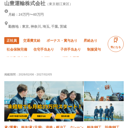
山豊運輸株式会社
（東京都江東区）
月給：24万円〜40万円
勤務地：東京, 神奈川, 埼玉, 千葉, 茨城
正社員
交通費支給
ボーナス・賞与あり
昇給あり
気になる
社会保険完備
住宅手当あり
子供手当あり
制服貸与
資格取得支援あり
未経験OK
経験者優遇
有資格者優遇
年齢不問
夏季休暇
年末年始休暇
掲載期間：
2026/02/06
-
2027/02/05
残業ゼロ
残業月10時間以下
車・バイク通勤OK
転勤なし
鳶 (重量)、躯体/鳶 (足場)、溶接・鍛冶工、クレーン、躯体/雑工、設備/雑工、