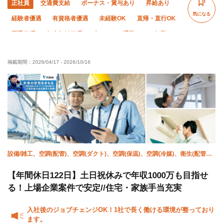
正社員
交通費支給
ボーナス・賞与あり
昇給あり
気になる
経験者優遇
有資格者優遇
未経験OK
直帰・直行OK
夏季休暇
年末年始休暇
車・バイク通勤OK
転勤なし
残業月10時間以下
残業ゼロ
社会保険完備
制服貸与
掲載期間：
2026/04/17
-
2026/10/16
資格取得支援あり
髪型・髪色自由
研修制度あり
設備/雑工、空調(配管)、空調(ダクト)、空調(保温)、空調(冷媒)、衛生(配管
工)、溶接・鍛冶工、施工管理(管工事)、躯体/鳶 (足場)、鳶 (重量)
【年間休日122日】土日祝休みで年収1000万も目指せ
る！上場企業案件で安定//住宅・家族手当充実
入社後のジョブチェンジOK！1社で長く働ける環境が整っており
ます。