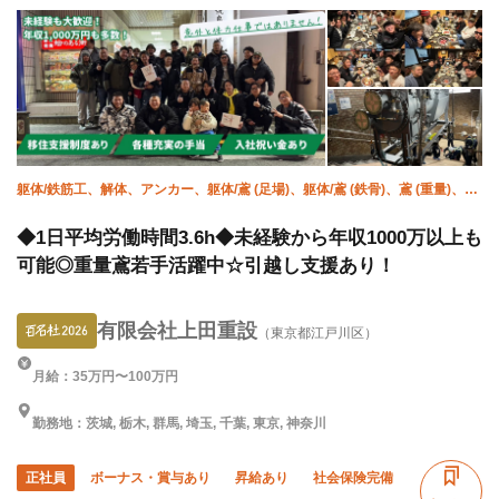
躯体/鉄筋工、解体、アンカー、躯体/鳶 (足場)、躯体/鳶 (鉄骨)、鳶 (重量)、揚
重、空調(ダクト)、空調(冷媒)、溶接・鍛冶工
◆1日平均労働時間3.6h◆未経験から年収1000万以上も
可能◎重量鳶若手活躍中☆引越し支援あり！
有限会社上田重設
（東京都江戸川区）
月給：35万円〜100万円
勤務地：茨城, 栃木, 群馬, 埼玉, 千葉, 東京, 神奈川
正社員
ボーナス・賞与あり
昇給あり
社会保険完備