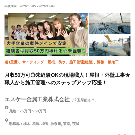
掲載期間：
2026/06/05
-
2026/12/04
完全週休二日制
土日休み
夏季休暇
年末年始休暇
転勤なし
鳶 (重量)、サイディング、屋根、防水、施工管理(建築)、溶接・鍛冶工
月収50万可◎未経験OKの現場職人！屋根・外壁工事★
職人から施工管理へのステップアップ応援！
エスケー金属工業株式会社
（埼玉県熊谷市）
月給：25万円〜50万円
勤務地：栃木, 群馬, 埼玉, 神奈川, 東京, 茨城