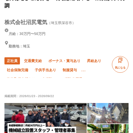
調
株式会社沼尻電気
（埼玉県深谷市）
月給：30万円〜50万円
勤務地：埼玉
正社員
交通費支給
ボーナス・賞与あり
昇給あり
気になる
社会保険完備
子供手当あり
制服貸与
資格取得支援あり
未経験OK
経験者優遇
有資格者優遇
50代以上活躍中
60代以上活躍中
掲載期間：
2026/01/23
-
2026/09/22
夏季休暇
直帰・直行OK
年末年始休暇
車・バイク通勤OK
転勤なし