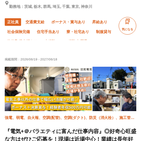
勤務地：茨城, 栃木, 群馬, 埼玉, 千葉, 東京, 神奈川
正社員
交通費支給
ボーナス・賞与あり
昇給あり
気になる
社会保険完備
住宅手当あり
寮・社宅あり
制服貸与
資格取得支援あり
未経験OK
経験者優遇
有資格者優遇
残業ゼロ
残業月10時間以下
夏季休暇
掲載期間：
2026/06/19
-
2027/06/18
年末年始休暇
車・バイク通勤OK
転勤なし
強電、弱電、自火報、空調(配管)、空調(ダクト)、防災（消火栓）、施工管理
(電気)、施工管理(土木)、左官(土間)、鳶 (重量)
『電気+＠バラエティに富んだ仕事内容』◎好奇心旺盛
な方はぜひご応募を！現場は近場中心！業績は長年好