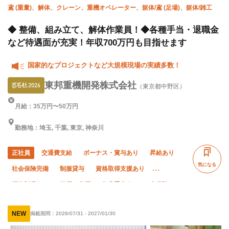
鳶 (重量)、解体、クレーン、重機オペレーター、躯体/鳶 (足場)、躯体/雑工
◆ 整備、組み立て、解体作業員！◆各種手当・退職金
など待遇面が充実！年収700万円も目指せます
国家的なプロジェクトなど大規模現場の実績多数！
東邦重機開発株式会社
（東京都中野区）
月給：35万円〜50万円
勤務地：埼玉, 千葉, 東京, 神奈川
正社員
交通費支給
ボーナス・賞与あり
昇給あり
気になる
社会保険完備
制服貸与
資格取得支援あり
研修制度あり
禁煙・分煙
住宅手当あり
未経験OK
経験者優遇
有資格者優遇
50代以上活躍中
NEW
掲載期間：
2026/07/31
-
2027/01/30
60代以上活躍中
夏季休暇
年末年始休暇
転勤なし