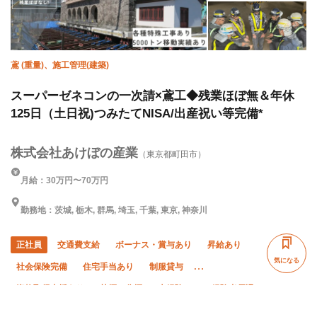
鳶 (重量)、施工管理(建築)
スーパーゼネコンの一次請×鳶工◆残業ほぼ無＆年休
125日（土日祝)つみたてNISA/出産祝い等完備*
株式会社あけぼの産業
（東京都町田市）
月給：30万円〜70万円
勤務地：茨城, 栃木, 群馬, 埼玉, 千葉, 東京, 神奈川
正社員
交通費支給
ボーナス・賞与あり
昇給あり
気になる
社会保険完備
住宅手当あり
制服貸与
資格取得支援あり
禁煙・分煙
未経験OK
経験者優遇
有資格者優遇
夏季休暇
完全週休二日制
土日休み