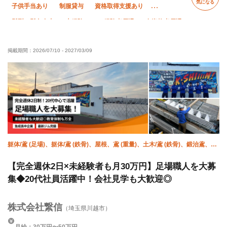
気になる
子供手当あり
制服貸与
資格取得支援あり
髪型・髪色自由
未経験OK
経験者優遇
有資格者優遇
残業ゼロ
残業月10時間以下
夏季休暇
年末年始休暇
掲載期間：
2026/07/10
-
2027/03/09
車・バイク通勤OK
転勤なし
躯体/鳶 (足場)、躯体/鳶 (鉄骨)、屋根、鳶 (重量)、土木/鳶 (鉄骨)、鍛治鳶、橋
梁鳶
【完全週休2日×未経験者も月30万円】足場職人を大募
集◆20代社員活躍中！会社見学も大歓迎◎
株式会社繋信
（埼玉県川越市）