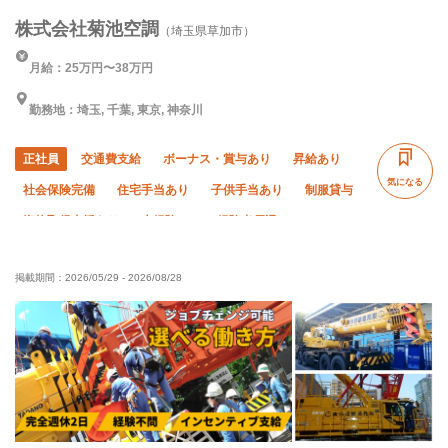
株式会社菊池空調
（埼玉県草加市）
月給：25万円〜38万円
勤務地：埼玉, 千葉, 東京, 神奈川
正社員
交通費支給
ボーナス・賞与あり
昇給あり
気になる
社会保険完備
住宅手当あり
子供手当あり
制服貸与
資格取得支援あり
未経験OK
経験者優遇
有資格者優遇
夏季休暇
年末年始休暇
掲載期間：
2026/05/29
-
2026/08/28
完全週休二日制
土日休み
車・バイク通勤OK
転勤なし