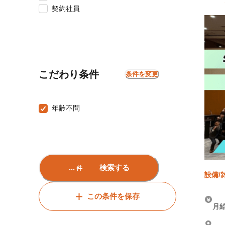
契約社員
こだわり条件
条件を変更
年齢不問
...
検索する
件
設備/
築)、
この条件を保存
月給