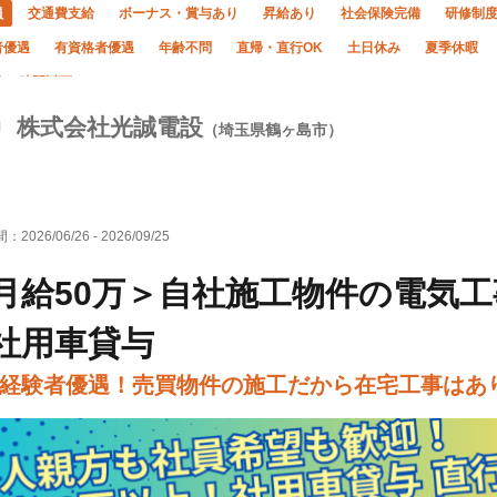
員
交通費支給
ボーナス・賞与あり
昇給あり
社会保険完備
研修制
者優遇
有資格者優遇
年齢不問
直帰・直行OK
土日休み
夏季休暇
20時間以下
株式会社光誠電設
（埼玉県鶴ヶ島市）
間：
2026/06/26
-
2026/09/25
月給50万＞自社施工物件の電気
社用車貸与
経験者優遇！売買物件の施工だから在宅工事はあり