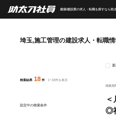
建築/建設業の求人・転職を
探すなら助
埼玉,施工管理の建設求人・転職情
新
18
検索結果
件
1
~
18
件を表示
掲載期
＜
設定中の検索条件
◎