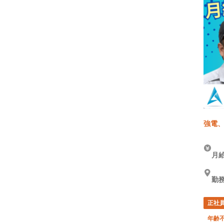
強電、
月給
勤務
正社
年齢