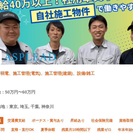
弱電、施工管理(電気)、施工管理(建築)、設備/雑工
：50万円〜60万円
地：東京, 埼玉, 千葉, 神奈川
員
交通費支給
ボーナス・賞与あり
昇給あり
社会保険完備
資格取
不問
直帰・直行OK
夏季休暇
残業月10時間以下
残業ゼロ
年末年始