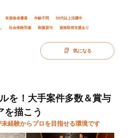
有資格者優遇
年齢不問
50代以上活躍中
し
社会保険完備
制服貸与
資格取得支援あり
気になる
ルを！大手案件多数＆賞与
アを描こう
代が未経験からプロを目指せる環境です