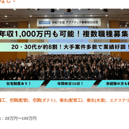
なし！
雑工、空調(配管)、空調(ダクト)、衛生(配管工)、衛生(水道)、エクステ
施工管理(管工事)
：28万円〜100万円