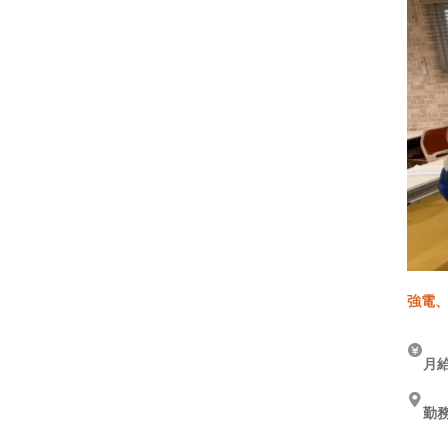
強電、
月給
勤務