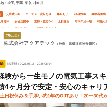
地：埼玉, 千葉, 東京, 神奈川
員
交通費支給
ボーナス・賞与あり
昇給あり
未経験OK
経験者優遇
人活躍中
女性活躍中
直帰・直行OK
土日休み
年末年始休暇
転勤な
社宅あり
研修制度あり
髪型・髪色自由
株式会社アクアテック
（神奈川県横浜市神奈川区）
間近
掲載期間：
2026/05/15
-
2026/08/14
経験から一生モノの電気工事スキ
績4ヶ月分で安定・安心のキャリ
土日祝休み＆手厚い約1年のOJTあり！20〜30