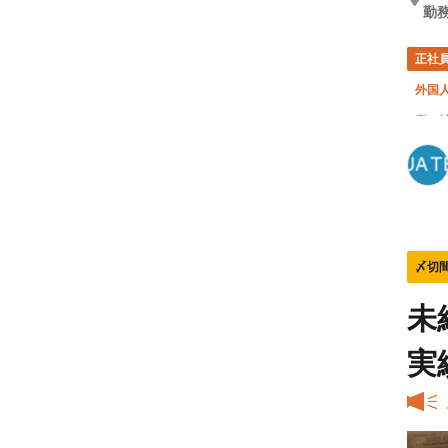
勤務
正社
外国
寮・
〆切
未
実