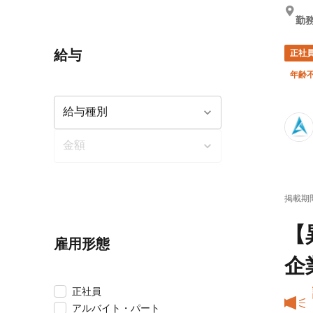
勤務
給与
正社
年齢
掲載期
【
雇用形態
企
正社員
アルバイト・パート