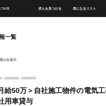
求人を見つける
気になるリスト
太刀社員
報一覧
着のみ表示
間：
2026/06/26
-
2026/09/25
月給50万＞自社施工物件の電気
社用車貸与