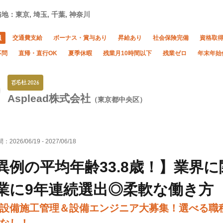
地：東京, 埼玉, 千葉, 神奈川
員
交通費支給
ボーナス・賞与あり
昇給あり
社会保険完備
資格取
不問
直帰・直行OK
夏季休暇
残業月10時間以下
残業ゼロ
年末年始
Asplead株式会社
（東京都中央区）
間：
2026/06/19
-
2027/06/18
異例の平均年齢33.8歳！】業界
業に9年連続選出◎柔軟な働き方
設備施工管理＆設備エンジニア大募集！選べる職