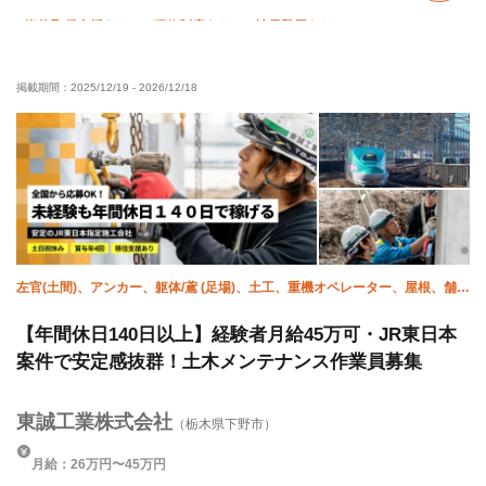
資格取得支援あり
研修制度あり
社員登用あり
未経験OK
経験者優遇
有資格者優遇
50代以上活躍中
掲載期間：
2025/12/19
-
2026/12/18
60代以上活躍中
年齢不問
残業ゼロ
残業月10時間以下
夏季休暇
年末年始休暇
車・バイク通勤OK
転勤なし
左官(土間)、アンカー、躯体/鳶 (足場)、土工、重機オペレーター、屋根、舗
装、溶接・鍛冶工、施工管理(土木)
【年間休日140日以上】経験者月給45万可・JR東日本
案件で安定感抜群！土木メンテナンス作業員募集
東誠工業株式会社
（栃木県下野市）
月給：26万円〜45万円