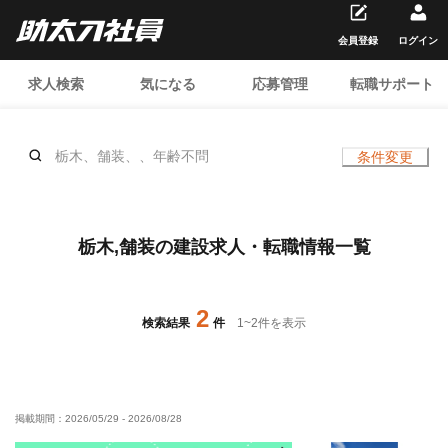
会員登録
ログイン
求人検索
気になる
応募管理
転職サポート
栃木、舗装、、年齢不問
条件変更
栃木,舗装の建設求人・転職情報一覧
2
検索結果
件
1
~
2
件を表示
掲載期間：
2026/05/29
-
2026/08/28