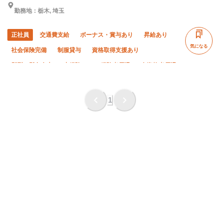
勤務地：栃木, 埼玉
正社員
交通費支給
ボーナス・賞与あり
昇給あり
気になる
社会保険完備
制服貸与
資格取得支援あり
髪型・髪色自由
未経験OK
経験者優遇
有資格者優遇
年齢不問
夏季休暇
直帰・直行OK
完全週休二日制
土日休み
年末年始休暇
車・バイク通勤OK
転勤なし
1
夜勤あり
残業月10時間以下