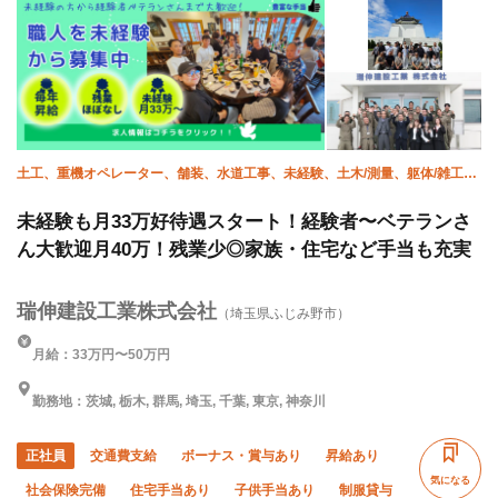
土工、重機オペレーター、舗装、水道工事、未経験、土木/測量、躯体/雑工、
躯体/測量
未経験も月33万好待遇スタート！経験者〜ベテランさ
ん大歓迎月40万！残業少◎家族・住宅など手当も充実
瑞伸建設工業株式会社
（埼玉県ふじみ野市）
月給：33万円〜50万円
勤務地：茨城, 栃木, 群馬, 埼玉, 千葉, 東京, 神奈川
正社員
交通費支給
ボーナス・賞与あり
昇給あり
気になる
社会保険完備
住宅手当あり
子供手当あり
制服貸与