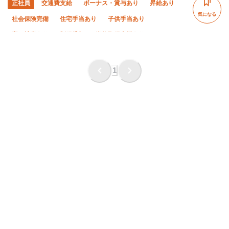
正社員
交通費支給
ボーナス・賞与あり
昇給あり
気になる
社会保険完備
住宅手当あり
子供手当あり
寮・社宅あり
制服貸与
資格取得支援あり
研修制度あり
未経験OK
経験者優遇
有資格者優遇
女性活躍中
年末年始休暇
直帰・直行OK
土日休み
1
転勤なし