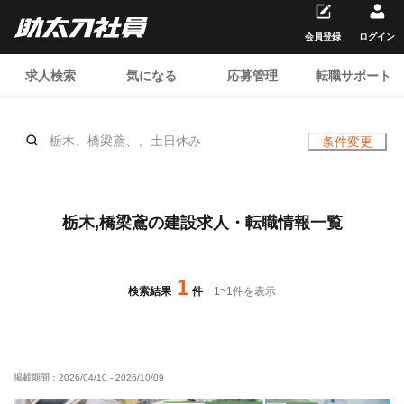
会員登録
ログイン
求人検索
気になる
応募管理
転職サポート
栃木、橋梁鳶、、土日休み
条件変更
栃木,橋梁鳶の建設求人・転職情報一覧
1
検索結果
件
1
~
1
件を表示
掲載期間：
2026/04/10
-
2026/10/09