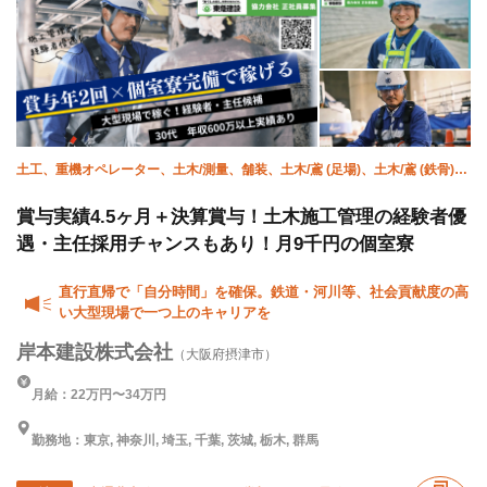
土工、重機オペレーター、土木/測量、舗装、土木/鳶 (足場)、土木/鳶 (鉄骨)、
橋梁鳶、土木/型枠大工、土木/鉄筋工、施工管理(土木)
賞与実績4.5ヶ月＋決算賞与！土木施工管理の経験者優
遇・主任採用チャンスもあり！月9千円の個室寮
直行直帰で「自分時間」を確保。鉄道・河川等、社会貢献度の高
い大型現場で一つ上のキャリアを
岸本建設株式会社
（大阪府摂津市）
月給：22万円〜34万円
勤務地：東京, 神奈川, 埼玉, 千葉, 茨城, 栃木, 群馬