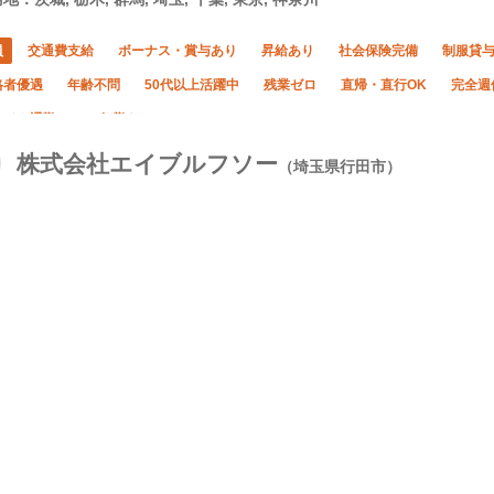
員
交通費支給
ボーナス・賞与あり
昇給あり
社会保険完備
制服貸
格者優遇
年齢不問
50代以上活躍中
残業ゼロ
直帰・直行OK
完全週
バイク通勤OK
転勤なし
株式会社エイブルフソー
（埼玉県行田市）