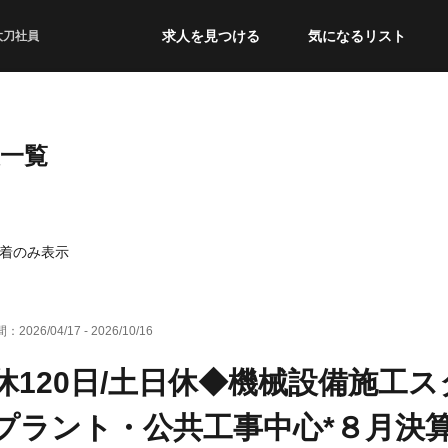
求人を見つける
気になるリスト
太刀社員
報一覧
着のみ表示
間：
2026/04/17
-
2026/10/16
休120日/土日休◆機械設備施工
プラント・公共工事中心*８月決