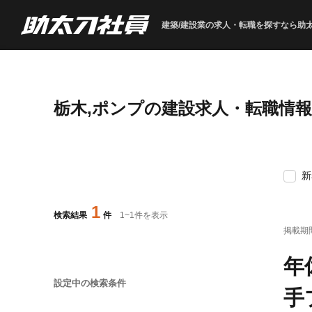
建築/建設業の求人・転職を
探すなら助
栃木,ポンプの建設求人・転職情
新
1
検索結果
件
1
~
1
件を表示
掲載期
年
設定中の検索条件
⼿