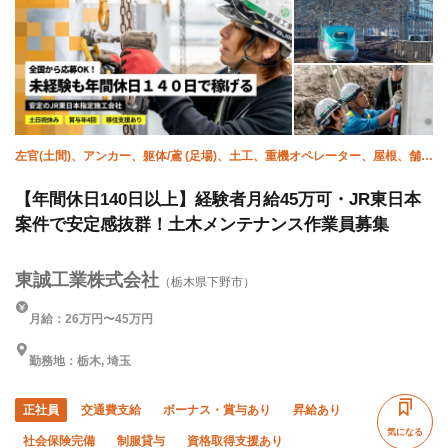
左官(土間)、アンカー、躯体/鳶 (足場)、土工、重機オペレーター、屋根、舗
装、溶接・鍛冶工、施工管理(土木)
【年間休日140日以上】経験者月給45万可・JR東日本
案件で安定感抜群！土木メンテナンス作業員募集
東誠工業株式会社
（栃木県下野市）
月給：26万円〜45万円
勤務地：栃木, 埼玉
正社員
交通費支給
ボーナス・賞与あり
昇給あり
気になる
社会保険完備
制服貸与
資格取得支援あり