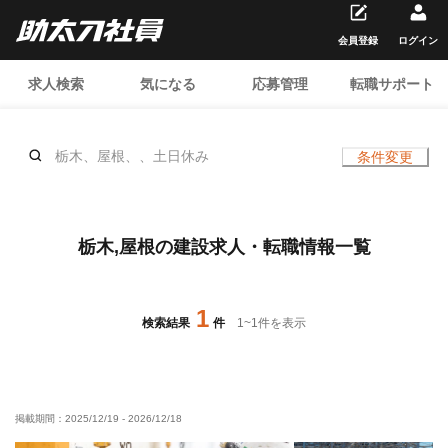
会員登録
ログイン
求人検索
気になる
応募管理
転職サポート
栃木、屋根、、土日休み
条件変更
栃木,屋根の建設求人・転職情報一覧
1
検索結果
件
1
~
1
件を表示
掲載期間：
2025/12/19
-
2026/12/18