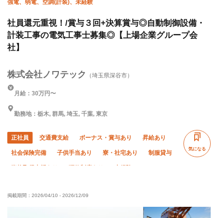
強電、弱電、空調(計装)、未経験
社員還元重視！/賞与３回+決算賞与◎自動制御設備・
計装工事の電気工事士募集◎【上場企業グループ会
社】
株式会社ノワテック
（埼玉県深谷市）
月給：30万円〜
勤務地：栃木, 群馬, 埼玉, 千葉, 東京
正社員
交通費支給
ボーナス・賞与あり
昇給あり
気になる
社会保険完備
子供手当あり
寮・社宅あり
制服貸与
資格取得支援あり
研修制度あり
未経験OK
経験者優遇
有資格者優遇
女性活躍中
掲載期間：
2026/04/10
-
2026/12/09
残業月10時間以下
夏季休暇
年末年始休暇
車・バイク通勤OK
土日休み
転勤なし