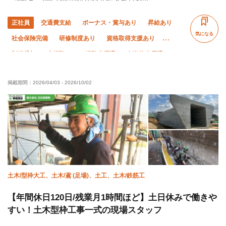
正社員
交通費支給
ボーナス・賞与あり
昇給あり
気になる
社会保険完備
研修制度あり
資格取得支援あり
制服貸与
未経験OK
経験者優遇
有資格者優遇
年齢不問
直帰・直行OK
土日休み
夏季休暇
掲載期間：
2026/04/03
-
2026/10/02
年末年始休暇
車・バイク通勤OK
転勤なし
残業月20時間以下
土木/型枠大工、土木/鳶 (足場)、土工、土木/鉄筋工
【年間休日120日/残業月1時間ほど】土日休みで働きや
すい！土木型枠工事一式の現場スタッフ