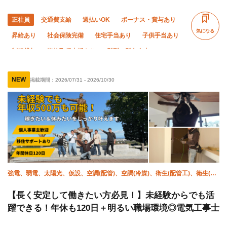
正社員
交通費支給
週払いOK
ボーナス・賞与あり
気になる
昇給あり
社会保険完備
住宅手当あり
子供手当あり
制服貸与
資格取得支援あり
髪型・髪色自由
未経験OK
経験者優遇
有資格者優遇
年齢不問
NEW
掲載期間：
2026/07/31
-
2026/10/30
50代以上活躍中
残業月10時間以下
土日休み
完全週休二日制
夏季休暇
年末年始休暇
車・バイク通勤OK
転勤なし
強電、弱電、太陽光、仮設、空調(配管)、空調(冷媒)、衛生(配管工)、衛生(水
道)、避雷針、施工管理(電気)
【長く安定して働きたい方必見！】未経験からでも活
躍できる！年休も120日＋明るい職場環境◎電気工事士