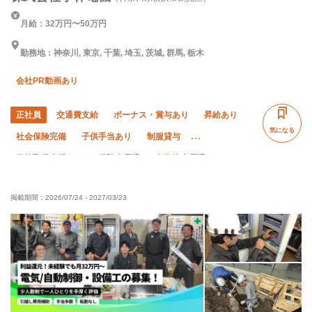
月給：32万円〜50万円
勤務地：神奈川, 東京, 千葉, 埼玉, 茨城, 群馬, 栃木
会社PR動画あり
正社員
交通費支給
ボーナス・賞与あり
昇給あり
気になる
社会保険完備
子供手当あり
制服貸与
資格取得支援あり
経験者優遇
有資格者優遇
直帰・直行OK
土日休み
夏季休暇
年末年始休暇
掲載期間：
2026/07/24
-
2027/03/23
車・バイク通勤OK