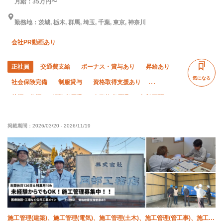
月給：35万円〜
勤務地：茨城, 栃木, 群馬, 埼玉, 千葉, 東京, 神奈川
会社PR動画あり
正社員
交通費支給
ボーナス・賞与あり
昇給あり
気になる
社会保険完備
制服貸与
資格取得支援あり
禁煙・分煙
経験者優遇
有資格者優遇
年齢不問
50代以上活躍中
残業ゼロ
直帰・直行OK
掲載期間：
2026/03/20
-
2026/11/19
完全週休二日制
土日休み
夏季休暇
年末年始休暇
車・バイク通勤OK
転勤なし
施工管理(建築)、施工管理(電気)、施工管理(土木)、施工管理(管工事)、施工管