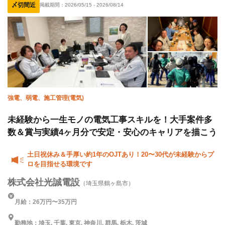
〆切間近
掲載期間：
2026/05/15
-
2026/08/14
土日休み
強電、弱電、施工管理(電気)
未経験から一生モノの電気工事スキルを！大手案件多
数＆賞与実績4ヶ月分で安定・安心のキャリアを描こう
土日祝休み＆手厚い約1年のOJTあり！20〜30代が未経験からプ
ロを目指せる環境です
株式会社光誠電設
（埼玉県鶴ヶ島市）
月給：26万円〜35万円
勤務地：埼玉, 千葉, 東京, 神奈川, 群馬, 栃木, 茨城