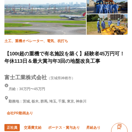
土工、重機オペレーター、電気、杭打ち
【100t超の重機で有名施設を築く】経験者45万円可！
年休113日＆最大賞与年3回の地盤改良工事
富士工業株式会社
（茨城県神栖市）
月給：30万円〜45万円
勤務地：茨城, 栃木, 群馬, 埼玉, 千葉, 東京, 神奈川
会社PR動画あり
正社員
交通費支給
ボーナス・賞与あり
昇給あり