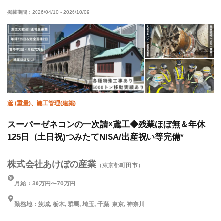
掲載期間：
2026/04/10
-
2026/10/09
土日休み
年末年始休暇
車・バイク通勤OK
転勤なし
夜勤あり
残業月10時間以下
鳶 (重量)、施工管理(建築)
スーパーゼネコンの一次請×鳶工◆残業ほぼ無＆年休
125日（土日祝)つみたてNISA/出産祝い等完備*
株式会社あけぼの産業
（東京都町田市）
月給：30万円〜70万円
勤務地：茨城, 栃木, 群馬, 埼玉, 千葉, 東京, 神奈川