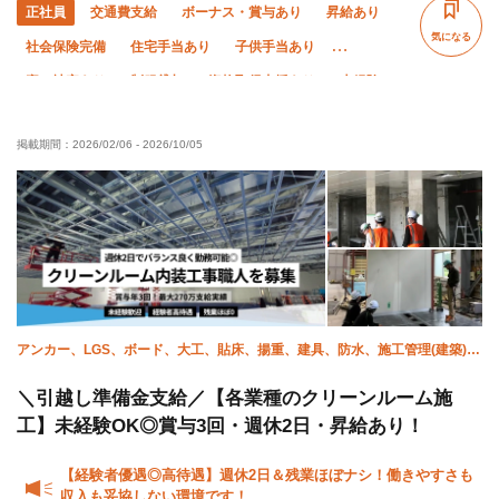
正社員
交通費支給
ボーナス・賞与あり
昇給あり
気になる
社会保険完備
住宅手当あり
子供手当あり
寮・社宅あり
制服貸与
資格取得支援あり
未経験OK
経験者優遇
有資格者優遇
外国人活躍中
夏季休暇
掲載期間：
2026/02/06
-
2026/10/05
年末年始休暇
土日休み
車・バイク通勤OK
残業ゼロ
アンカー、LGS、ボード、大工、貼床、揚重、建具、防水、施工管理(建築)、
ALC
＼引越し準備金支給／【各業種のクリーンルーム施
工】未経験OK◎賞与3回・週休2日・昇給あり！
【経験者優遇◎高待遇】週休2日＆残業ほぼナシ！働きやすさも
収入も妥協しない環境です！