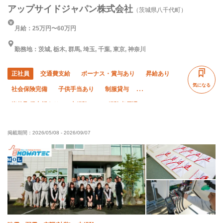
アップサイドジャパン株式会社
（茨城県八千代町）
月給：25万円〜60万円
勤務地：茨城, 栃木, 群馬, 埼玉, 千葉, 東京, 神奈川
正社員
交通費支給
ボーナス・賞与あり
昇給あり
気になる
社会保険完備
子供手当あり
制服貸与
資格取得支援あり
未経験OK
経験者優遇
有資格者優遇
夏季休暇
直帰・直行OK
年末年始休暇
掲載期間：
2026/05/08
-
2026/09/07
土日休み
車・バイク通勤OK
転勤なし
完全週休二日制