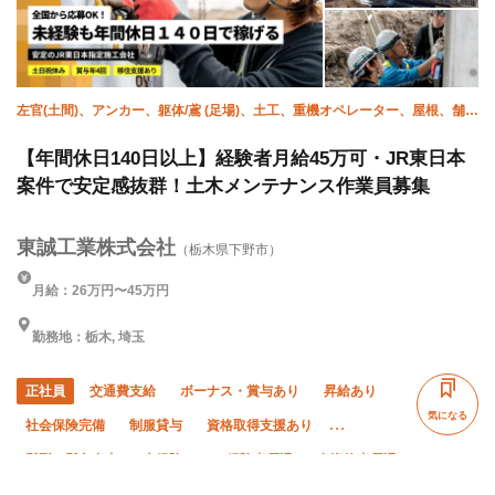
左官(土間)、アンカー、躯体/鳶 (足場)、土工、重機オペレーター、屋根、舗
装、溶接・鍛冶工、施工管理(土木)
【年間休日140日以上】経験者月給45万可・JR東日本
案件で安定感抜群！土木メンテナンス作業員募集
東誠工業株式会社
（栃木県下野市）
月給：26万円〜45万円
勤務地：栃木, 埼玉
正社員
交通費支給
ボーナス・賞与あり
昇給あり
気になる
社会保険完備
制服貸与
資格取得支援あり
髪型・髪色自由
未経験OK
経験者優遇
有資格者優遇
年齢不問
夏季休暇
直帰・直行OK
完全週休二日制