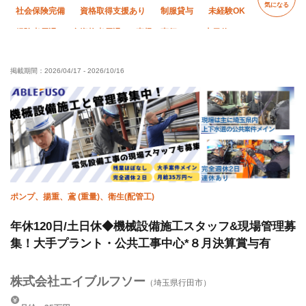
気になる
社会保険完備
資格取得支援あり
制服貸与
未経験OK
経験者優遇
有資格者優遇
直帰・直行OK
土日休み
夏季休暇
年末年始休暇
完全週休二日制
掲載期間：
2026/04/17
-
2026/10/16
ポンプ、揚重、鳶 (重量)、衛生(配管工)
年休120日/土日休◆機械設備施工スタッフ&現場管理募
集！⼤⼿プラント・公共工事中心*８月決算賞与有
株式会社エイブルフソー
（埼玉県行田市）