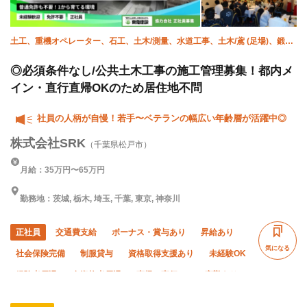
土工、重機オペレーター、石工、土木/測量、水道工事、土木/鳶 (足場)、鍛治
鳶、土木/型枠大工、土木/鉄筋工、施工管理(土木)
◎必須条件なし/公共土木工事の施工管理募集！都内メ
イン・直行直帰OKのため居住地不問
社員の人柄が自慢！若手〜ベテランの幅広い年齢層が活躍中◎
株式会社SRK
（千葉県松戸市）
月給：35万円〜65万円
勤務地：茨城, 栃木, 埼玉, 千葉, 東京, 神奈川
正社員
交通費支給
ボーナス・賞与あり
昇給あり
気になる
社会保険完備
制服貸与
資格取得支援あり
未経験OK
経験者優遇
有資格者優遇
直帰・直行OK
夜勤あり
夏季休暇
年末年始休暇
車・バイク通勤OK
転勤なし