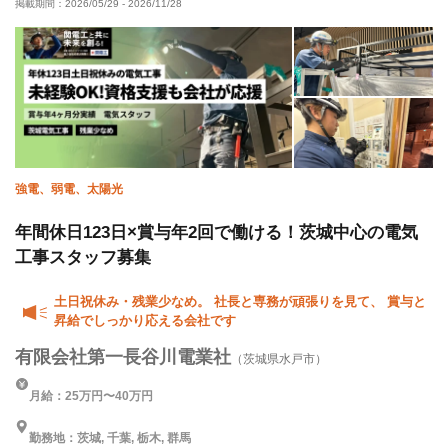
掲載期間：
2026/05/29
-
2026/11/28
女性活躍中
年末年始休暇
直帰・直行OK
土日休み
転勤なし
強電、弱電、太陽光
年間休日123日×賞与年2回で働ける！茨城中心の電気
工事スタッフ募集
土日祝休み・残業少なめ。 社長と専務が頑張りを見て、 賞与と
昇給でしっかり応える会社です
有限会社第一長谷川電業社
（茨城県水戸市）
月給：25万円〜40万円
勤務地：茨城, 千葉, 栃木, 群馬