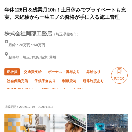
理(造園)、大工
年休126日＆残業月10h！土日休みでプライベートも充
実。未経験から一生モノの資格が手に入る施工管理
株式会社岡部工務店
（埼玉県熊谷市）
月給：28万円〜60万円
勤務地：埼玉, 群馬, 栃木, 茨城
正社員
交通費支給
ボーナス・賞与あり
昇給あり
気になる
社会保険完備
子供手当あり
制服貸与
研修制度あり
資格取得支援あり
髪型・髪色自由
未経験OK
経験者優遇
有資格者優遇
年齢不問
掲載期間：
2025/12/19
-
2026/12/18
残業月10時間以下
直帰・直行OK
土日休み
夏季休暇
年末年始休暇
転勤なし