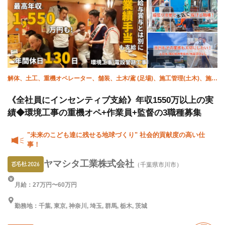
解体、土工、重機オペレーター、舗装、土木/鳶 (足場)、施工管理(土木)、施工
管理(建築)
《全社員にインセンティブ支給》年収1550万以上の実
績◆環境工事の重機オペ+作業員+監督の3職種募集
"未来のこども達に残せる地球づくり" 社会的貢献度の高い仕
事！
ヤマシタ工業株式会社
（千葉県市川市）
月給：27万円〜60万円
勤務地：千葉, 東京, 神奈川, 埼玉, 群馬, 栃木, 茨城