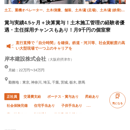
土工、重機オペレーター、土木/測量、舗装、土木/鳶 (足場)、土木/鳶 (鉄骨)、
橋梁鳶、土木/型枠大工、土木/鉄筋工、施工管理(土木)
賞与実績4.5ヶ月＋決算賞与！土木施工管理の経験者優
遇・主任採用チャンスもあり！月9千円の個室寮
直行直帰で「自分時間」を確保。鉄道・河川等、社会貢献度の高
い大型現場で一つ上のキャリアを
岸本建設株式会社
（大阪府摂津市）
月給：22万円〜34万円
勤務地：東京, 神奈川, 埼玉, 千葉, 茨城, 栃木, 群馬
正社員
交通費支給
ボーナス・賞与あり
昇給あり
気になる
社会保険完備
住宅手当あり
子供手当あり
寮・社宅あり
制服貸与
資格取得支援あり
研修制度あり
未経験OK
経験者優遇
有資格者優遇