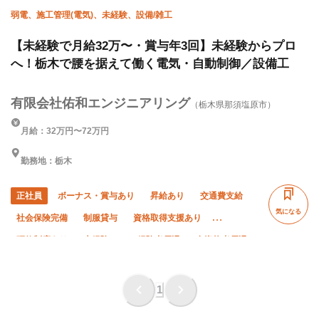
弱電、施工管理(電気)、未経験、設備/雑工
【未経験で月給32万〜・賞与年3回】未経験からプロ
へ！栃木で腰を据えて働く電気・自動制御／設備工
有限会社佑和エンジニアリング
（栃木県那須塩原市）
月給：32万円〜72万円
勤務地：栃木
正社員
ボーナス・賞与あり
昇給あり
交通費支給
気になる
社会保険完備
制服貸与
資格取得支援あり
研修制度あり
未経験OK
経験者優遇
有資格者優遇
転勤なし
夏季休暇
年末年始休暇
土日休み
1