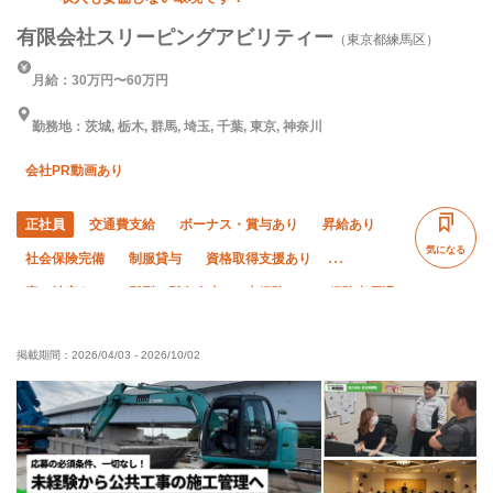
有限会社スリーピングアビリティー
（東京都練馬区）
月給：30万円〜60万円
勤務地：茨城, 栃木, 群馬, 埼玉, 千葉, 東京, 神奈川
会社PR動画あり
正社員
交通費支給
ボーナス・賞与あり
昇給あり
気になる
社会保険完備
制服貸与
資格取得支援あり
寮・社宅あり
髪型・髪色自由
未経験OK
経験者優遇
有資格者優遇
夏季休暇
年末年始休暇
土日休み
掲載期間：
2026/04/03
-
2026/10/02
車・バイク通勤OK
残業ゼロ
残業月10時間以下