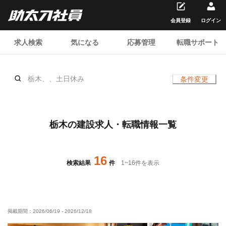
会員登録
ログイン
求人検索
気になる
応募管理
転職サポート
栃木、、土日休み
条件変更
栃木の建設求人・転職情報一覧
16
検索結果
件
1
~
16
件を表示
掲載期間：
2026/06/19
-
2026/12/18