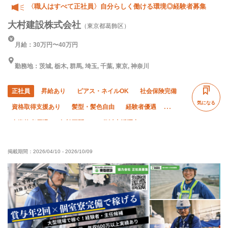
〈職人はすべて正社員〉自分らしく働ける環境◎経験者募集
大村建設株式会社
（東京都葛飾区）
月給：30万円〜40万円
勤務地：茨城, 栃木, 群馬, 埼玉, 千葉, 東京, 神奈川
正社員
昇給あり
ピアス・ネイルOK
社会保険完備
気になる
資格取得支援あり
髪型・髪色自由
経験者優遇
有資格者優遇
年齢不問
50代以上活躍中
60代以上活躍中
外国人活躍中
土日休み
掲載期間：
2026/04/10
-
2026/10/09
車・バイク通勤OK
夏季休暇
年末年始休暇