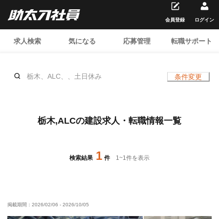
会員登録
ログイン
求人検索
気になる
応募管理
転職サポート
栃木、ALC、、土日休み
条件変更
栃木,ALCの建設求人・転職情報一覧
1
検索結果
件
1
~
1
件を表示
掲載期間：
2026/02/06
-
2026/10/05