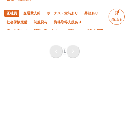
正社員
交通費支給
ボーナス・賞与あり
昇給あり
気になる
社会保険完備
制服貸与
資格取得支援あり
寮・社宅あり
髪型・髪色自由
未経験OK
経験者優遇
有資格者優遇
夏季休暇
年末年始休暇
土日休み
車・バイク通勤OK
残業ゼロ
残業月10時間以下
1