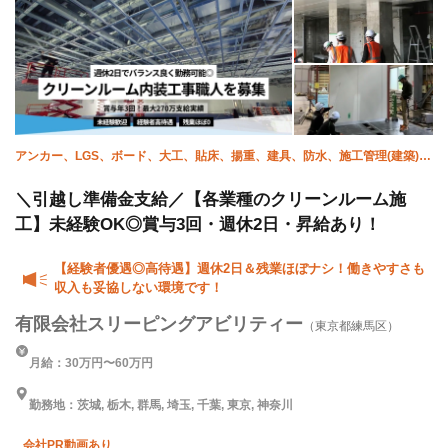
アンカー、LGS、ボード、大工、貼床、揚重、建具、防水、施工管理(建築)、
ALC
＼引越し準備金支給／【各業種のクリーンルーム施
工】未経験OK◎賞与3回・週休2日・昇給あり！
【経験者優遇◎高待遇】週休2日＆残業ほぼナシ！働きやすさも
収入も妥協しない環境です！
有限会社スリーピングアビリティー
（東京都練馬区）
月給：30万円〜60万円
勤務地：茨城, 栃木, 群馬, 埼玉, 千葉, 東京, 神奈川
会社PR動画あり