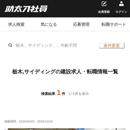
会員登録
ログイン
求人検索
気になる
応募管理
転職サポート
栃木、サイディング、、年齢不問
条件変更
栃木,サイディングの建設求人・転職情報一覧
1
検索結果
件
1
~
1
件を表示
掲載期間：
2026/06/05
-
2026/12/04