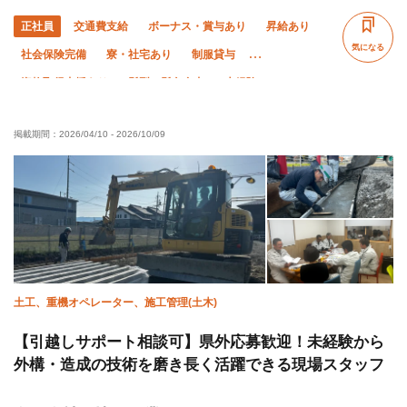
正社員
交通費支給
ボーナス・賞与あり
昇給あり
気になる
社会保険完備
寮・社宅あり
制服貸与
資格取得支援あり
髪型・髪色自由
未経験OK
経験者優遇
有資格者優遇
年齢不問
掲載期間：
2026/04/10
-
2026/10/09
残業月20時間以下
土日休み
夏季休暇
年末年始休暇
車・バイク通勤OK
完全週休二日制
土工、重機オペレーター、施工管理(土木)
【引越しサポート相談可】県外応募歓迎！未経験から
外構・造成の技術を磨き長く活躍できる現場スタッフ