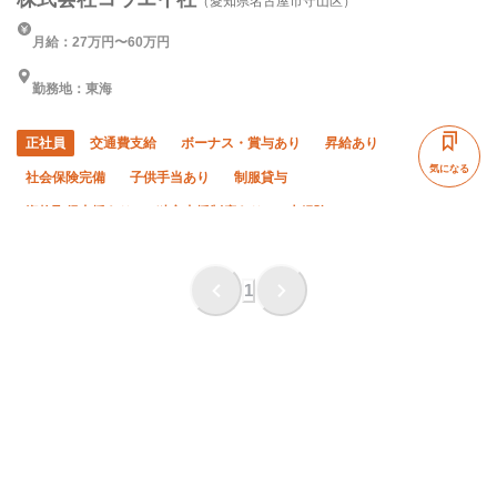
（愛知県名古屋市守山区）
月給：27万円〜60万円
勤務地：東海
正社員
交通費支給
ボーナス・賞与あり
昇給あり
気になる
社会保険完備
子供手当あり
制服貸与
資格取得支援あり
独立支援制度あり
未経験OK
経験者優遇
有資格者優遇
夏季休暇
年末年始休暇
完全週休二日制
土日休み
車・バイク通勤OK
1
転勤なし
残業月10時間以下
残業ゼロ