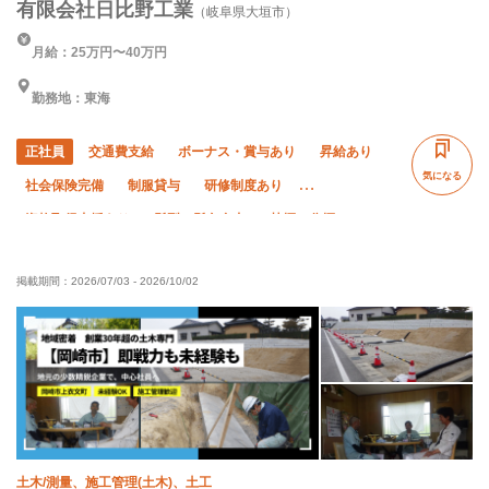
有限会社日比野工業
（岐阜県大垣市）
月給：25万円〜40万円
勤務地：東海
正社員
交通費支給
ボーナス・賞与あり
昇給あり
気になる
社会保険完備
制服貸与
研修制度あり
資格取得支援あり
髪型・髪色自由
禁煙・分煙
未経験OK
経験者優遇
有資格者優遇
掲載期間：
2026/07/03
-
2026/10/02
残業月10時間以下
土日休み
夏季休暇
転勤なし
年末年始休暇
車・バイク通勤OK
土木/測量、施工管理(土木)、土工