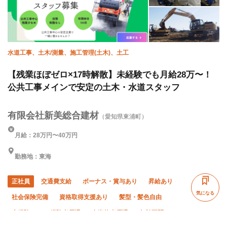
水道工事、土木/測量、施工管理(土木)、土工
【残業ほぼゼロ×17時解散】未経験でも月給28万〜！
公共工事メインで安定の土木・水道スタッフ
有限会社新美総合建材
（愛知県東浦町）
月給：28万円〜40万円
勤務地：東海
正社員
交通費支給
ボーナス・賞与あり
昇給あり
気になる
社会保険完備
資格取得支援あり
髪型・髪色自由
未経験OK
経験者優遇
有資格者優遇
年齢不問