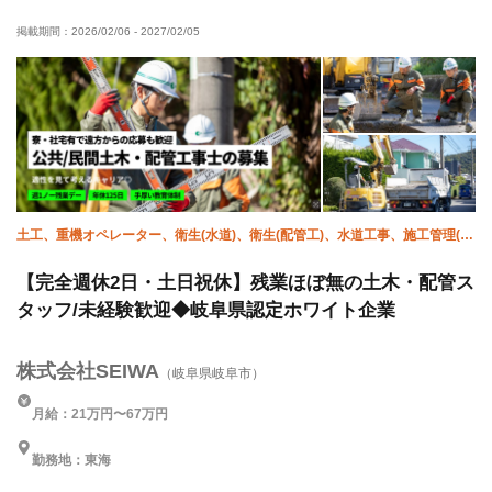
50代以上活躍中
60代以上活躍中
直帰・直行OK
掲載期間：
2026/02/06
-
2027/02/05
土日休み
残業ゼロ
残業月10時間以下
車・バイク通勤OK
夏季休暇
年末年始休暇
土工、重機オペレーター、衛生(水道)、衛生(配管工)、水道工事、施工管理(土
木)
【完全週休2日・土日祝休】残業ほぼ無の土木・配管ス
タッフ/未経験歓迎◆岐阜県認定ホワイト企業
株式会社SEIWA
（岐阜県岐阜市）
月給：21万円〜67万円
勤務地：東海