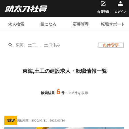
会員登録
ログイン
求人検索
気になる
応募管理
転職サポート
東海、土工、、土日休み
条件変更
東海,土工の建設求人・転職情報一覧
6
検索結果
件
1
~
6
件を表示
NEW
掲載期間：
2026/07/31
-
2027/03/30