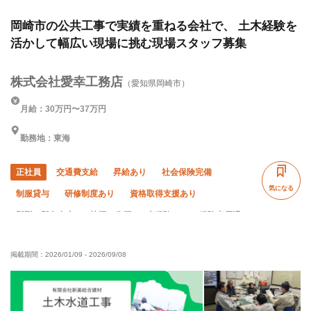
岡崎市の公共工事で実績を重ねる会社で、 土木経験を
活かして幅広い現場に挑む現場スタッフ募集
株式会社愛幸工務店
（愛知県岡崎市）
月給：30万円〜37万円
勤務地：東海
正社員
交通費支給
昇給あり
社会保険完備
気になる
制服貸与
研修制度あり
資格取得支援あり
髪型・髪色自由
禁煙・分煙
未経験OK
経験者優遇
有資格者優遇
年齢不問
50代以上活躍中
掲載期間：
2026/01/09
-
2026/09/08
60代以上活躍中
残業月10時間以下
土日休み
車・バイク通勤OK
転勤なし