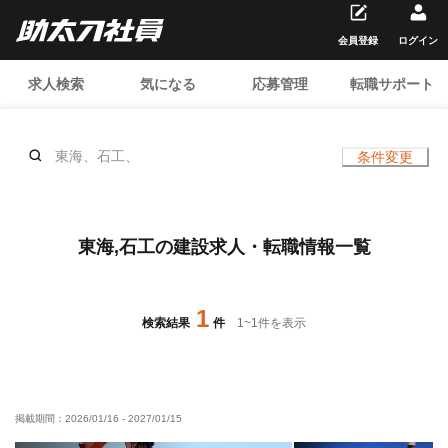
会員登録
ログイン
求人検索
気になる
応募管理
転職サポート
東海、石工、
条件変更
東海,石工の建設求人・転職情報一覧
1
検索結果
件
1
~
1
件を表示
掲載期間：
2026/01/16
-
2027/01/15