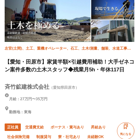
左官(土間)、土工、重機オペレーター、石工、土木/測量、舗装、水道工事、
エクステリア・外構、施工管理(土木)
【愛知・田原市】家賃半額×引越費用補助！大手ゼネコ
ン案件多数の土木スタッフ◆残業月5h・年休117日
斉竹鉱建株式会社
（愛知県田原市）
月給：27万円〜35万円
勤務地：東海
正社員
交通費支給
ボーナス・賞与あり
昇給あり
気になる
社会保険完備
制服貸与
寮・社宅あり
未経験OK