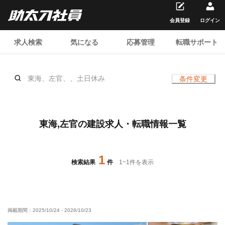
会員登録
ログイン
求人検索
気になる
応募管理
転職サポート
東海、左官、、土日休み
条件変更
東海,左官の建設求人・転職情報一覧
1
検索結果
件
1
~
1
件を表示
掲載期間：
2025/10/24
-
2026/10/23