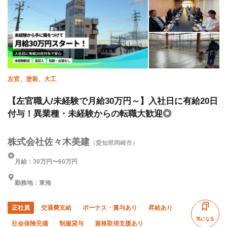
左官、塗装、大工
【左官職人/未経験で月給30万円～】入社日に有給20日
付与！異業種・未経験からの転職大歓迎◎
株式会社佐々木美建
（愛知県岡崎市）
月給：30万円〜60万円
勤務地：東海
正社員
交通費支給
ボーナス・賞与あり
昇給あり
気になる
社会保険完備
制服貸与
資格取得支援あり