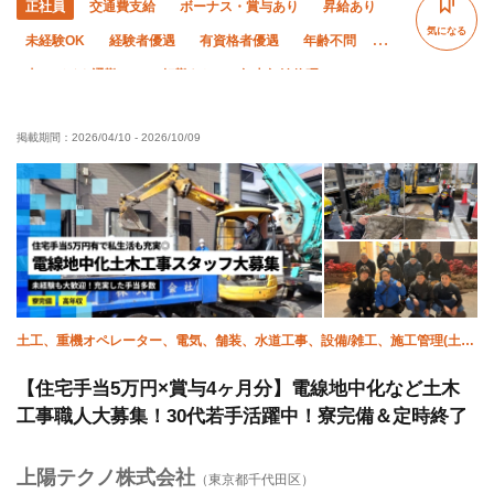
正社員
交通費支給
ボーナス・賞与あり
昇給あり
気になる
未経験OK
経験者優遇
有資格者優遇
年齢不問
車・バイク通勤OK
転勤なし
年末年始休暇
社会保険完備
制服貸与
資格取得支援あり
掲載期間：
2026/04/10
-
2026/10/09
土工、重機オペレーター、電気、舗装、水道工事、設備/雑工、施工管理(土
木)
【住宅手当5万円×賞与4ヶ月分】電線地中化など土木
工事職人大募集！30代若手活躍中！寮完備＆定時終了
上陽テクノ株式会社
（東京都千代田区）