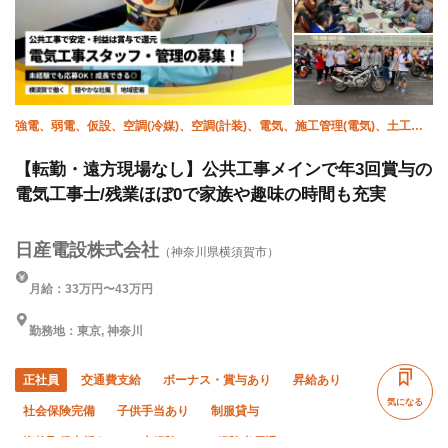
車・バイク通勤OK
転勤なし
強電、弱電、仮設、空調(冷媒)、空調(計装)、電気、施工管理(電気)、土工、
躯体/鳶 (足場)、躯体/鉄筋工
【転勤・遠方現場なし】公共工事メインで年3回賞与の
電気工事士/残業ほぼ0で家族や趣味の時間も充実
日産電設株式会社
（神奈川県横須賀市）
月給：33万円〜43万円
勤務地：東京, 神奈川
正社員
交通費支給
ボーナス・賞与あり
昇給あり
気になる
社会保険完備
子供手当あり
制服貸与
資格取得支援あり
未経験OK
経験者優遇