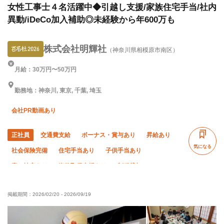
女性工事士４名活躍中◆引越し支援/家族住宅手当/社内
異動/iDeCo加入補助◎未経験から年600万も
株式会社明輝社
（神奈川県相模原市南区）
月給：30万円〜50万円
勤務地：神奈川, 東京, 千葉, 埼玉
会社PR動画あり
正社員
交通費支給
ボーナス・賞与あり
昇給あり
気になる
社会保険完備
住宅手当あり
子供手当あり
寮・社宅あり
資格取得支援あり
制服貸与
独立支援制度あり
禁煙・分煙
研修制度あり
掲載期間：
2026/02/20
-
2026/09/19
未経験OK
経験者優遇
有資格者優遇
女性活躍中
年齢不問
夏季休暇
直帰・直行OK
年末年始休暇