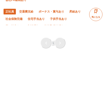
会社PR動画あり
正社員
交通費支給
ボーナス・賞与あり
昇給あり
気になる
社会保険完備
住宅手当あり
子供手当あり
寮・社宅あり
制服貸与
資格取得支援あり
髪型・髪色自由
禁煙・分煙
未経験OK
経験者優遇
有資格者優遇
50代以上活躍中
年齢不問
夏季休暇
1
年末年始休暇
直帰・直行OK
夜勤あり
転勤なし
残業月10時間以下
土日休み
完全週休二日制
車・バイク通勤OK