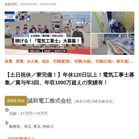
掲載期間：
2026/03/06
-
2026/10/05
年末年始休暇
強電、弱電、自火報、仮設、空調(配管)、空調(冷媒)、空調(計装)、衛生(配管
工)、電気、施工管理(電気)
【土日祝休／寮完備！】年休120日以上！電気工事士募
集／賞与年3回、年収1000万超えの実績有！
誠和電工株式会社
（神奈川県川崎市麻生区）
月給：27万円〜70万円
勤務地：埼玉, 東京, 神奈川