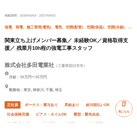
有資格者優遇
年齢不問
夏季休暇
年末年始休暇
掲載期間：
2026/04/03
-
2027/04/02
車・バイク通勤OK
転勤なし
夜勤あり
残業月10時間以下
強電、弱電、施工管理(電気)、電気、空調(配管)、空調(保温)、空調(冷媒)、空
調(計装)
関東立ち上げメンバー募集／ 未経験OK／資格取得支
援／ 残業月10h程の強電工事スタッフ
株式会社多田電業社
（三重県四日市市）
月給：30万円〜35万円
勤務地：東京, 神奈川, 千葉, 埼玉
正社員
ボーナス・賞与あり
昇給あり
給与前払いOK
気になる
社会保険完備
ピアス・ネイルOK
髪型・髪色自由
資格取得支援あり
制服貸与
未経験OK
年齢不問
残業月10時間以下
直帰・直行OK
夏季休暇