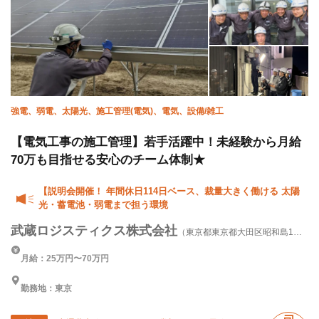
強電、弱電、太陽光、施工管理(電気)、電気、設備/雑工
【電気工事の施工管理】若手活躍中！未経験から月給
70万も目指せる安心のチーム体制★
【説明会開催！ 年間休日114日ベース、裁量大きく働ける 太陽
光・蓄電池・弱電まで担う環境
武蔵ロジスティクス株式会社
（東京都東京都大田区昭和島1丁
目2番8号）
月給：25万円〜70万円
勤務地：東京