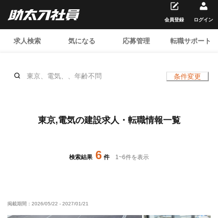
会員登録
ログイン
求人検索
気になる
応募管理
転職サポート
東京、電気、、年齢不問
条件変更
東京,電気の建設求人・転職情報一覧
6
検索結果
件
1
~
6
件を表示
掲載期間：
2026/05/22
-
2027/01/21