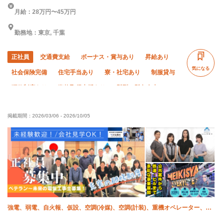
月給：28万円〜45万円
勤務地：東京, 千葉
正社員
交通費支給
ボーナス・賞与あり
昇給あり
気になる
社会保険完備
住宅手当あり
寮・社宅あり
制服貸与
研修制度あり
資格取得支援あり
髪型・髪色自由
未経験OK
経験者優遇
有資格者優遇
年齢不問
掲載期間：
2026/03/06
-
2026/10/05
50代以上活躍中
60代以上活躍中
外国人活躍中
残業月10時間以下
夜勤あり
夏季休暇
年末年始休暇
車・バイク通勤OK
転勤なし
強電、弱電、自火報、仮設、空調(冷媒)、空調(計装)、重機オペレーター、電
気、施工管理(電気)、施工管理(管工事)