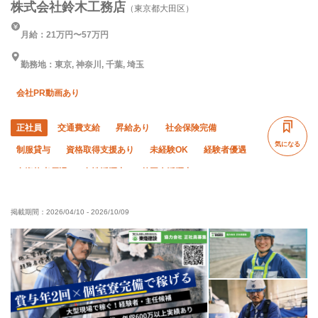
株式会社鈴木工務店
（東京都大田区）
月給：21万円〜57万円
勤務地：東京, 神奈川, 千葉, 埼玉
会社PR動画あり
正社員
交通費支給
昇給あり
社会保険完備
気になる
制服貸与
資格取得支援あり
未経験OK
経験者優遇
有資格者優遇
女性活躍中
外国人活躍中
残業月10時間以下
残業ゼロ
夜勤あり
直帰・直行OK
掲載期間：
2026/04/10
-
2026/10/09
土日休み
夏季休暇
年末年始休暇
転勤なし