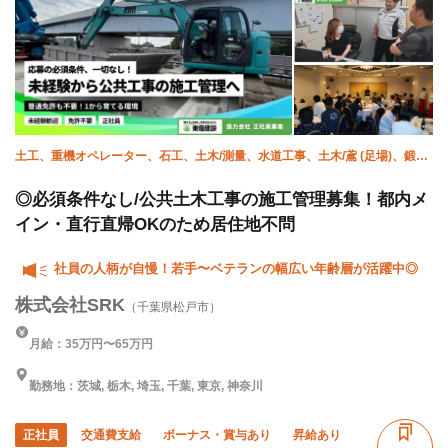
土工、重機オペレーター、石工、土木/測量、水道工事、土木/鳶 (足場)、鍛治
鳶、土木/型枠大工、土木/鉄筋工、施工管理(土木)
◎必須条件なし/公共土木工事の施工管理募集！都内メ
イン・直行直帰OKのため居住地不問
社員の人柄が自慢！若手〜ベテランの幅広い年齢層が活躍中◎
株式会社SRK
（千葉県松戸市）
月給：35万円〜65万円
勤務地：茨城, 栃木, 埼玉, 千葉, 東京, 神奈川
正社員
交通費支給
ボーナス・賞与あり
昇給あり