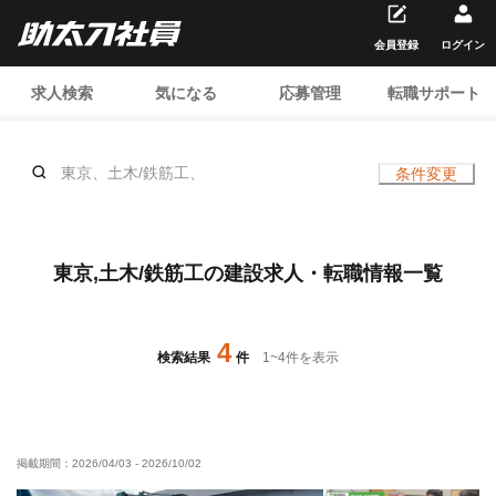
会員登録
ログイン
求人検索
気になる
応募管理
転職サポート
東京、土木/鉄筋工、
条件変更
東京,土木/鉄筋工の建設求人・転職情報一覧
4
検索結果
件
1
~
4
件を表示
掲載期間：
2026/04/03
-
2026/10/02