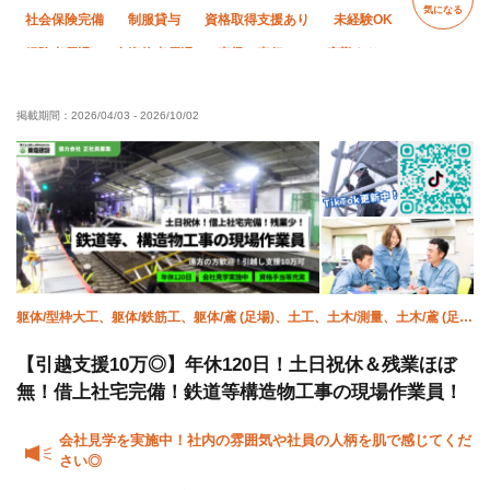
気になる
社会保険完備
制服貸与
資格取得支援あり
未経験OK
経験者優遇
有資格者優遇
直帰・直行OK
夜勤あり
夏季休暇
年末年始休暇
車・バイク通勤OK
転勤なし
掲載期間：
2026/04/03
-
2026/10/02
土日休み
躯体/型枠大工、躯体/鉄筋工、躯体/鳶 (足場)、土工、土木/測量、土木/鳶 (足
場)、土木/鳶 (鉄骨)、土木/型枠大工、土木/鉄筋工、施工管理(土木)
【引越支援10万◎】年休120日！土日祝休＆残業ほぼ
無！借上社宅完備！鉄道等構造物工事の現場作業員！
会社見学を実施中！社内の雰囲気や社員の人柄を肌で感じてくだ
さい◎