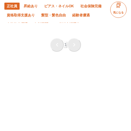
正社員
昇給あり
ピアス・ネイルOK
社会保険完備
気になる
資格取得支援あり
髪型・髪色自由
経験者優遇
有資格者優遇
年齢不問
50代以上活躍中
60代以上活躍中
外国人活躍中
土日休み
車・バイク通勤OK
夏季休暇
年末年始休暇
1