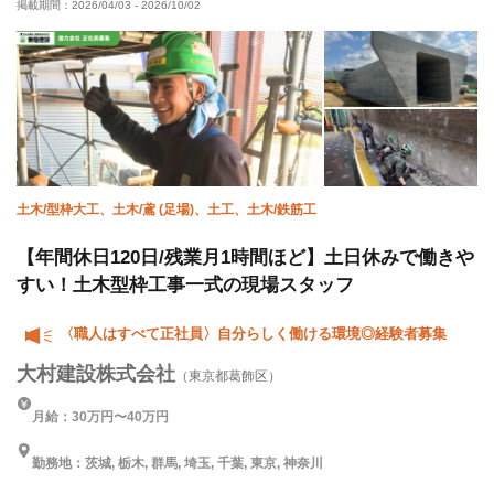
掲載期間：
2026/04/03
-
2026/10/02
女性活躍中
年末年始休暇
直帰・直行OK
土日休み
転勤なし
土木/型枠大工、土木/鳶 (足場)、土工、土木/鉄筋工
【年間休日120日/残業月1時間ほど】土日休みで働きや
すい！土木型枠工事一式の現場スタッフ
〈職人はすべて正社員〉自分らしく働ける環境◎経験者募集
大村建設株式会社
（東京都葛飾区）
月給：30万円〜40万円
勤務地：茨城, 栃木, 群馬, 埼玉, 千葉, 東京, 神奈川