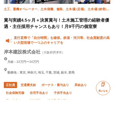
土工、重機オペレーター、土木/測量、舗装、土木/鳶 (足場)、土木/鳶 (鉄骨)、
橋梁鳶、土木/型枠大工、土木/鉄筋工、施工管理(土木)
賞与実績4.5ヶ月＋決算賞与！土木施工管理の経験者優
遇・主任採用チャンスもあり！月9千円の個室寮
直行直帰で「自分時間」を確保。鉄道・河川等、社会貢献度の高
い大型現場で一つ上のキャリアを
岸本建設株式会社
（大阪府摂津市）
月給：22万円〜34万円
勤務地：東京, 神奈川, 埼玉, 千葉, 茨城, 栃木, 群馬
正社員
交通費支給
ボーナス・賞与あり
昇給あり
気になる
社会保険完備
住宅手当あり
子供手当あり
寮・社宅あり
制服貸与
資格取得支援あり
研修制度あり
未経験OK
経験者優遇
有資格者優遇