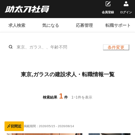
会員登録
ログイン
求人検索
気になる
応募管理
転職サポート
東京、ガラス、、年齢不問
条件変更
東京,ガラスの建設求人・転職情報一覧
1
検索結果
件
1
~
1
件を表示
〆切間近
掲載期間：
2026/05/15
-
2026/08/14