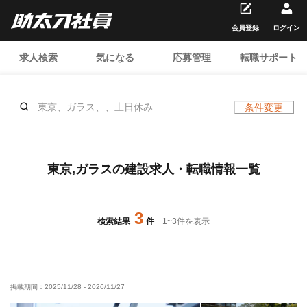
会員登録
ログイン
求人検索
気になる
応募管理
転職サポート
東京、ガラス、、土日休み
条件変更
東京,ガラスの建設求人・転職情報一覧
3
検索結果
件
1
~
3
件を表示
掲載期間：
2025/11/28
-
2026/11/27