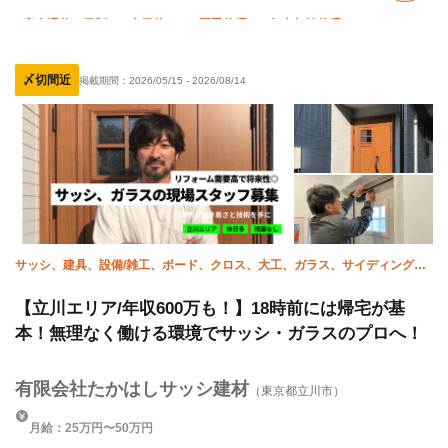
完全週休二日制
土日休み
夏季休暇
年末年始休暇
転勤なし
社会保険完備
子供手当あり
制服貸与
〆切間近
掲載期間：
2026/05/15
-
2026/08/14
資格取得支援あり
禁煙・分煙
サッシ、建具、設備/雑工、ボード、クロス、大工、ガラス、サイディング、
家具施工、造作
【立川エリア/年収600万も！】18時前には帰宅が基
本！無理なく働ける環境でサッシ・ガラスのプロへ！
有限会社たかはしサッシ建材
（東京都立川市）
月給：25万円〜50万円