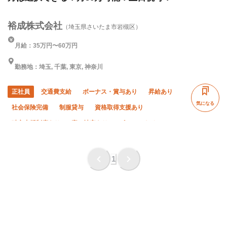
裕成株式会社
（埼玉県さいたま市岩槻区）
月給：35万円〜60万円
勤務地：埼玉, 千葉, 東京, 神奈川
正社員
交通費支給
ボーナス・賞与あり
昇給あり
気になる
社会保険完備
制服貸与
資格取得支援あり
独立支援制度あり
寮・社宅あり
ピアス・ネイルOK
未経験OK
経験者優遇
有資格者優遇
50代以上活躍中
夏季休暇
年末年始休暇
直帰・直行OK
1
車・バイク通勤OK
転勤なし
夜勤あり
土日休み