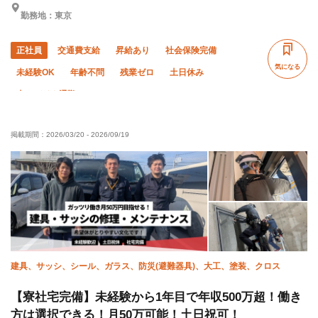
勤務地：東京
正社員
交通費支給
昇給あり
社会保険完備
気になる
未経験OK
年齢不問
残業ゼロ
土日休み
車・バイク通勤OK
掲載期間：
2026/03/20
-
2026/09/19
建具、サッシ、シール、ガラス、防災(避難器具)、大工、塗装、クロス
【寮社宅完備】未経験から1年目で年収500万超！働き
方は選択できる！月50万可能！土日祝可！