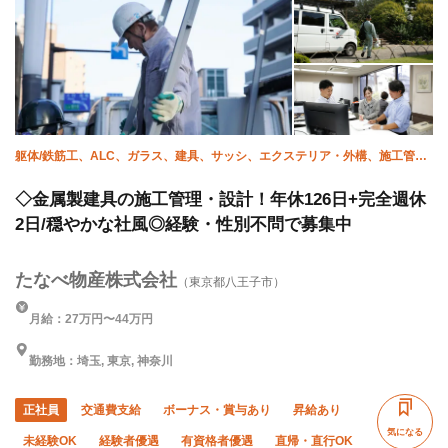
躯体/鉄筋工、ALC、ガラス、建具、サッシ、エクステリア・外構、施工管理
(電気)、施工管理(土木)、施工管理(建築)、施工管理(管工事)
◇金属製建具の施工管理・設計！年休126日+完全週休
2日/穏やかな社風◎経験・性別不問で募集中
たなべ物産株式会社
（東京都八王子市）
月給：27万円〜44万円
勤務地：埼玉, 東京, 神奈川
正社員
交通費支給
ボーナス・賞与あり
昇給あり
気になる
未経験OK
経験者優遇
有資格者優遇
直帰・直行OK