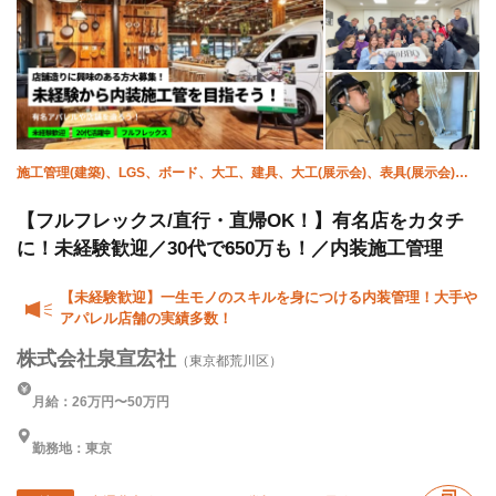
施工管理(建築)、LGS、ボード、大工、建具、大工(展示会)、表具(展示会)、
家具施工
【フルフレックス/直行・直帰OK！】有名店をカタチ
に！未経験歓迎／30代で650万も！／内装施工管理
【未経験歓迎】一生モノのスキルを身につける内装管理！大手や
アパレル店舗の実績多数！
株式会社泉宣宏社
（東京都荒川区）
月給：26万円〜50万円
勤務地：東京