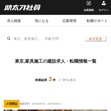
会員登録
ログイン
求人検索
気になる
応募管理
転職サポート
東京、家具施工、、年齢不問
条件変更
東京,家具施工の建設求人・転職情報一覧
3
検索結果
件
1
~
3
件を表示
〆切間近
掲載期間：
2026/05/15
-
2026/08/14