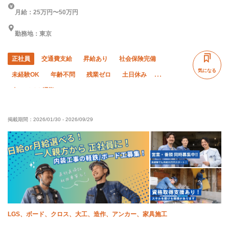
月給：25万円〜50万円
勤務地：東京
正社員
交通費支給
昇給あり
社会保険完備
気になる
未経験OK
年齢不問
残業ゼロ
土日休み
車・バイク通勤OK
掲載期間：
2026/01/30
-
2026/09/29
LGS、ボード、クロス、大工、造作、アンカー、家具施工