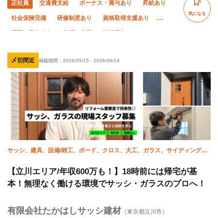
正社員
交通費支給
ボーナス・賞与あり
昇給あり
気になる
社会保険完備
研修制度あり
資格取得支援あり
髪型・髪色自由
禁煙・分煙
制服貸与
ピアス・ネイルOK
未経験OK
経験者優遇
〆切間近
掲載期間：
2026/05/15
-
2026/08/14
有資格者優遇
年齢不問
夜勤あり
年末年始休暇
夏季休暇
転勤なし
直帰・直行OK
サッシ、建具、設備/雑工、ボード、クロス、大工、ガラス、サイディング、
家具施工、造作
【立川エリア/年収600万も！】18時前には帰宅が基
本！無理なく働ける環境でサッシ・ガラスのプロへ！
有限会社たかはしサッシ建材
（東京都立川市）