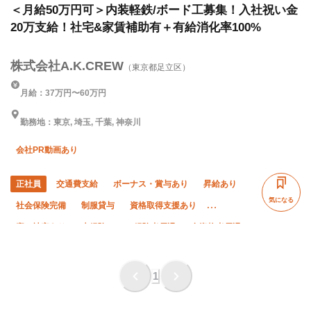
＜月給50万円可＞内装軽鉄/ボード工募集！入社祝い金
20万支給！社宅&家賃補助有＋有給消化率100%
株式会社A.K.CREW
（東京都足立区）
月給：37万円〜60万円
勤務地：東京, 埼玉, 千葉, 神奈川
会社PR動画あり
正社員
交通費支給
ボーナス・賞与あり
昇給あり
気になる
社会保険完備
制服貸与
資格取得支援あり
寮・社宅あり
未経験OK
経験者優遇
有資格者優遇
年齢不問
夜勤あり
直帰・直行OK
夏季休暇
年末年始休暇
転勤なし
1