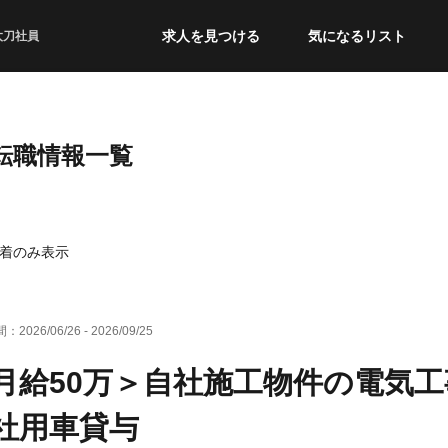
求人を見つける
気になるリスト
太刀社員
・転職情報一覧
着のみ表示
間：
2026/06/26
-
2026/09/25
月給50万＞自社施工物件の電気
社用車貸与