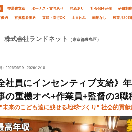
員
交通費支給
ボーナス・賞与あり
昇給あり
社会保険完備
研修制
者優遇
有資格者優遇
直帰・直行OK
土日休み
転勤なし
残業月20
株式会社ランドネット
（東京都豊島区）
間：
2026/06/19
-
2026/12/18
全社員にインセンティブ支給》年収
事の重機オペ+作業員+監督の3職
"未来のこども達に残せる地球づくり" 社会的貢