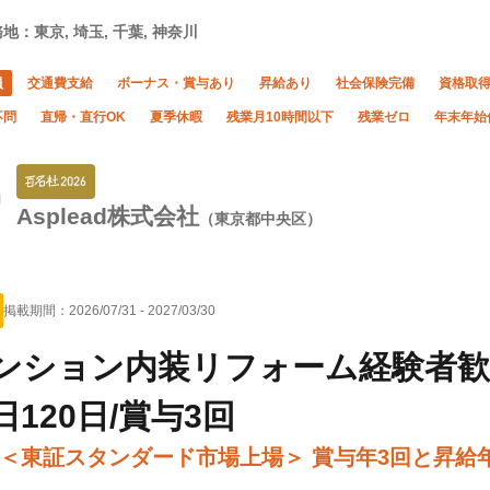
地：東京, 埼玉, 千葉, 神奈川
員
交通費支給
ボーナス・賞与あり
昇給あり
社会保険完備
資格取
不問
直帰・直行OK
夏季休暇
残業月10時間以下
残業ゼロ
年末年始
Asplead株式会社
（東京都中央区）
掲載期間：
2026/07/31
-
2027/03/30
ンション内装リフォーム経験者歓
日120日/賞与3回
＜東証スタンダード市場上場＞ 賞与年3回と昇給年