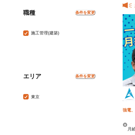
職種
条件を変更
施工管理(建築)
エリア
条件を変更
東京
強電、
月給