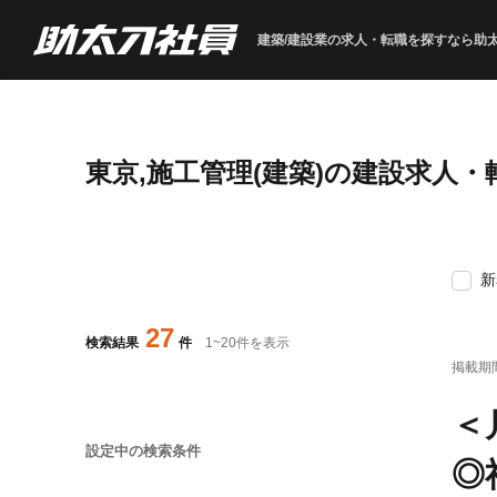
建築/建設業の求人・転職を
探すなら助
東京,施工管理(建築)の建設求人
新
27
検索結果
件
1
~
20
件を表示
掲載期
＜
設定中の検索条件
◎