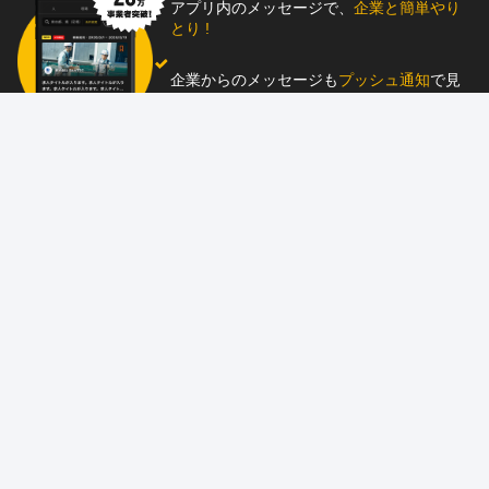
アプリ内のメッセージで、
企業と簡単やり
とり !
企業からのメッセージも
プッシュ通知
で見
逃し防止
助太刀アプリをダウンロード！
求人を掲載しませんか？
87職種
の中から幅広く人材を募集でき、
スカウ
ト送信
も可能！
アプリ
と
ウェブ
に同時掲載で、多くの人材にア
ピール！