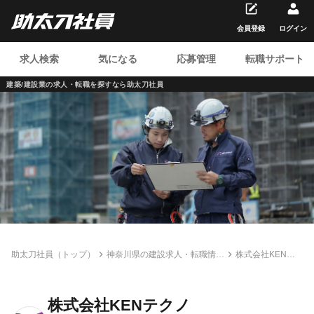
会員登録
ログイン
求人検索
気になる
応募管理
転職サポート
建築/建設業の求人・転職を
探すなら助太刀社員
助太刀社員（トップ）
神奈川県の建設求人・転職情報
株式会社KENテ
一覧
クノ
株式会社KENテクノ