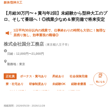
躯体/型枠大工
【月給30万円〜＋賞与年2回】未経験から型枠大工のプ
ロ、そして番頭へ！◎残業少なめ＆寮完備で将来安定
1日平均30分以内の残業で、仕事終わりの時間も大切に！無理な
居残り無し、効率重視の職場◎
株式会社国分工務店
（東京都八王子市）
日給：12,000円〜21,000円
勤務地：東京
正社員
ボーナス・賞与あり
昇給あり
社会保険完備
気になる
寮・社宅あり
研修制度あり
未経験OK
経験者優遇
50代以上活躍中
外国人活躍中
残業月10時間以下
直帰・直行OK
車・バイク通勤OK
転勤なし
掲載期間：
2026/05/29
-
2026/11/28