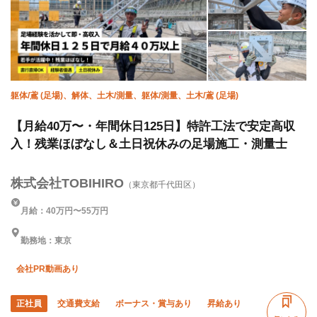
躯体/鳶 (足場)、解体、土木/測量、躯体/測量、土木/鳶 (足場)
【月給40万〜・年間休日125日】特許工法で安定高収
入！残業ほぼなし＆土日祝休みの足場施工・測量士
株式会社TOBIHIRO
（東京都千代田区）
月給：40万円〜55万円
勤務地：東京
会社PR動画あり
正社員
交通費支給
ボーナス・賞与あり
昇給あり