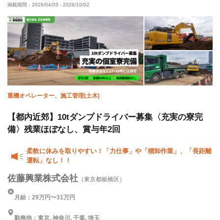
掲載期間：
2026/04/03
-
2026/10/02
残業月10時間以下
夏季休暇
年末年始休暇
車・バイク通勤OK
転勤なし
重機オペレーター、施工管理(土木)
【都内近郊】10tダンプドライバー募集〈充実の寮完
備〉残業ほぼなし、賞与年2回
柔軟に休みを取りやすい！「力仕事」や「積卸作業」、「長距離
運転」なし！！
佐藤興業株式会社
（東京都板橋区）
月給：29万円〜31万円
勤務地：東京, 神奈川, 千葉, 埼玉