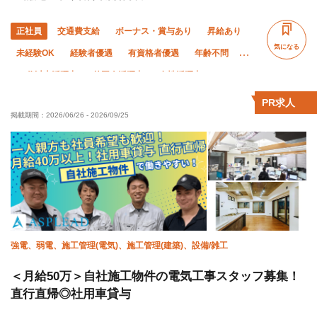
正社員
交通費支給
ボーナス・賞与あり
昇給あり
気になる
未経験OK
経験者優遇
有資格者優遇
年齢不問
50代以上活躍中
外国人活躍中
女性活躍中
直帰・直行OK
土日休み
年末年始休暇
転勤なし
PR求人
掲載期間：
2026/06/26
-
2026/09/25
社会保険完備
制服貸与
資格取得支援あり
寮・社宅あり
研修制度あり
髪型・髪色自由
強電、弱電、施工管理(電気)、施工管理(建築)、設備/雑工
＜月給50万＞自社施工物件の電気工事スタッフ募集！
直行直帰◎社用車貸与