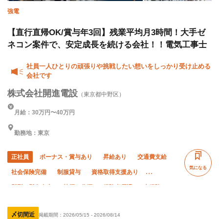
強電
【直行直帰OK/賞与年3回】残業平均月3時間！大手ゼ
ネコン案件で、安定成長を続ける会社！！電気工事士
社員一人ひとりの頑張りや挑戦したい想いをしっかり受け止める
会社です
株式会社開進電設
（東京都中野区）
月給：30万円〜40万円
勤務地：東京
正社員
ボーナス・賞与あり
昇給あり
交通費支給
気になる
社会保険完備
制服貸与
資格取得支援あり
髪型・髪色自由
禁煙・分煙
経験者優遇
未経験OK
有資格者優遇
50代以上活躍中
60代以上活躍中
〆切間近
掲載期間：
2026/05/15
-
2026/08/14
女性活躍中
夏季休暇
年末年始休暇