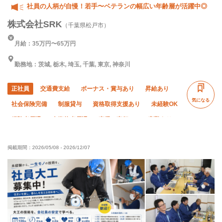
社員の人柄が自慢！若手〜ベテランの幅広い年齢層が活躍中◎
株式会社SRK
（千葉県松戸市）
月給：35万円〜65万円
勤務地：茨城, 栃木, 埼玉, 千葉, 東京, 神奈川
正社員
交通費支給
ボーナス・賞与あり
昇給あり
気になる
社会保険完備
制服貸与
資格取得支援あり
未経験OK
経験者優遇
有資格者優遇
直帰・直行OK
夜勤あり
夏季休暇
年末年始休暇
車・バイク通勤OK
転勤なし
掲載期間：
2026/05/08
-
2026/12/07
土日休み