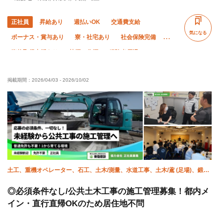
正社員
昇給あり
週払いOK
交通費支給
気になる
ボーナス・賞与あり
寮・社宅あり
社会保険完備
資格取得支援あり
禁煙・分煙
経験者優遇
50代以上活躍中
有資格者優遇
車・バイク通勤OK
掲載期間：
2026/04/03
-
2026/10/02
夏季休暇
年末年始休暇
残業ゼロ
残業月10時間以下
土工、重機オペレーター、石工、土木/測量、水道工事、土木/鳶 (足場)、鍛治
鳶、土木/型枠大工、土木/鉄筋工、施工管理(土木)
◎必須条件なし/公共土木工事の施工管理募集！都内メ
イン・直行直帰OKのため居住地不問