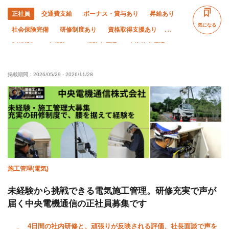
正社員
交通費支給
ボーナス・賞与あり
昇給あり
気になる
社会保険完備
研修制度あり
資格取得支援あり
制服貸与
未経験OK
経験者優遇
有資格者優遇
年齢不問
直帰・直行OK
土日休み
夏季休暇
掲載期間：
2026/05/29
-
2026/11/28
年末年始休暇
車・バイク通勤OK
転勤なし
残業月20時間以下
施工管理(電気)
未経験から挑戦できる電気施工管理。研修充実で声が
届く中央電機通信の正社員募集です
4日間の社内研修と、頑張りが反映される評価、社長面談で声を