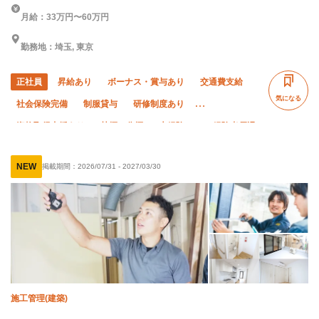
月給：33万円〜60万円
勤務地：埼玉, 東京
正社員
昇給あり
ボーナス・賞与あり
交通費支給
気になる
社会保険完備
制服貸与
研修制度あり
資格取得支援あり
禁煙・分煙
未経験OK
経験者優遇
有資格者優遇
50代以上活躍中
直帰・直行OK
NEW
掲載期間：
2026/07/31
-
2027/03/30
転勤なし
夏季休暇
年末年始休暇
車・バイク通勤OK
施工管理(建築)