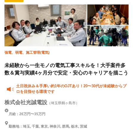
残業月10時間以下
残業月20時間以下
直帰・直行OK
夜勤あり
転勤なし
強電、弱電、施工管理(電気)
未経験から一生モノの電気工事スキルを！大手案件多
数＆賞与実績4ヶ月分で安定・安心のキャリアを描こう
土日祝休み＆手厚い約1年のOJTあり！20〜30代が未経験からプ
ロを目指せる環境です
株式会社光誠電設
（埼玉県鶴ヶ島市）
月給：26万円〜35万円
勤務地：埼玉, 千葉, 東京, 神奈川, 群馬, 栃木, 茨城