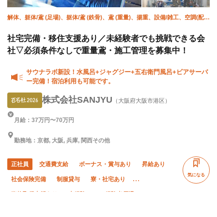
解体、躯体/鳶 (足場)、躯体/鳶 (鉄骨)、鳶 (重量)、揚重、設備/雑工、空調(配
管)、溶接・鍛冶工、鍛治鳶、施工管理(管工事)
社宅完備・移住支援あり／未経験者でも挑戦できる会
社▽必須条件なしで重量鳶・施工管理を募集中！
サウナラボ新設！水風呂+ジャグジー+五右衛門風呂+ビアサーバ
ー完備！宿泊利用も可能です。
株式会社SANJYU
（大阪府大阪市港区）
月給：37万円〜70万円
勤務地：京都, 大阪, 兵庫, 関西その他
正社員
交通費支給
ボーナス・賞与あり
昇給あり
気になる
社会保険完備
制服貸与
寮・社宅あり
資格取得支援あり
未経験OK
経験者優遇
有資格者優遇
女性活躍中
残業ゼロ