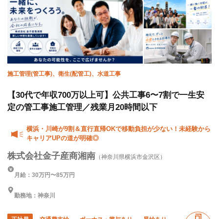
残業月10時間以下
直帰・直行OK
土日休み
完全週休二日制
夏季休暇
年末年始休暇
車・バイク通勤OK
転勤なし
施工管理(管工事)、衛生(配管工)、水道工事
【30代で年収700万以上可】公共工事6〜7割で一生安
定の管工事施工管理／残業月20時間以下
横浜・川崎が9割＆直行直帰OKで移動負担が少ない！未経験から
キャリアUPの道が明確◎
株式会社金子産商湘南
（神奈川県横浜市金沢区）
月給：30万円〜85万円
勤務地：神奈川