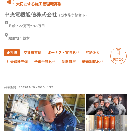
大切にする施工管理職募集
中央電機通信株式会社
（栃木県宇都宮市）
月給：22万円〜43万円
勤務地：栃木
正社員
交通費支給
ボーナス・賞与あり
昇給あり
気になる
社会保険完備
子供手当あり
制服貸与
研修制度あり
資格取得支援あり
禁煙・分煙
未経験OK
経験者優遇
有資格者優遇
年齢不問
50代以上活躍中
掲載期間：
2025/11/28
-
2026/11/27
60代以上活躍中
夜勤あり
夏季休暇
年末年始休暇
車・バイク通勤OK
転勤なし