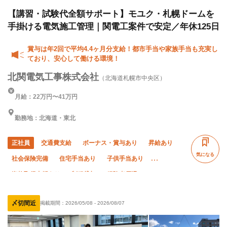
【講習・試験代全額サポート】モユク・札幌ドームを
手掛ける電気施工管理｜関電工案件で安定／年休125日
賞与は年2回で平均4.4ヶ月分支給！都市手当や家族手当も充実し
ており、安心して働ける環境！
北関電気工事株式会社
（北海道札幌市中央区）
月給：22万円〜41万円
勤務地：北海道・東北
正社員
交通費支給
ボーナス・賞与あり
昇給あり
気になる
社会保険完備
住宅手当あり
子供手当あり
資格取得支援あり
制服貸与
経験者優遇
有資格者優遇
直帰・直行OK
土日休み
〆切間近
掲載期間：
2026/05/08
-
2026/08/07
完全週休二日制
夏季休暇
年末年始休暇
転勤なし