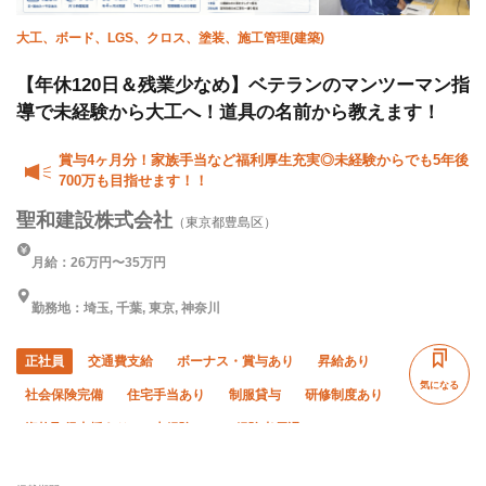
大工、ボード、LGS、クロス、塗装、施工管理(建築)
【年休120日＆残業少なめ】ベテランのマンツーマン指
導で未経験から大工へ！道具の名前から教えます！
賞与4ヶ月分！家族手当など福利厚生充実◎未経験からでも5年後
700万も目指せます！！
聖和建設株式会社
（東京都豊島区）
月給：26万円〜35万円
勤務地：埼玉, 千葉, 東京, 神奈川
正社員
交通費支給
ボーナス・賞与あり
昇給あり
気になる
社会保険完備
住宅手当あり
制服貸与
研修制度あり
資格取得支援あり
未経験OK
経験者優遇
有資格者優遇
残業月10時間以下
直帰・直行OK