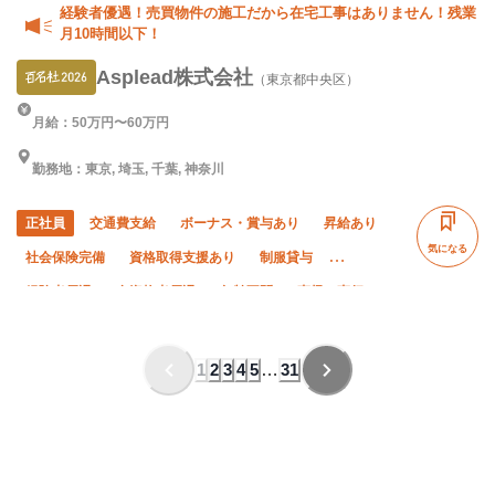
経験者優遇！売買物件の施工だから在宅工事はありません！残業
月10時間以下！
Asplead株式会社
（東京都中央区）
月給：50万円〜60万円
勤務地：東京, 埼玉, 千葉, 神奈川
正社員
交通費支給
ボーナス・賞与あり
昇給あり
気になる
社会保険完備
資格取得支援あり
制服貸与
経験者優遇
有資格者優遇
年齢不問
直帰・直行OK
夏季休暇
残業月10時間以下
残業ゼロ
年末年始休暇
車・バイク通勤OK
1
2
3
4
5
…
31