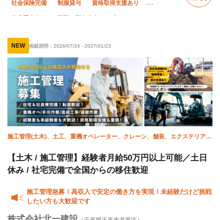
社会保険完備
制服貸与
資格取得支援あり
住宅手当あり
髪型・髪色自由
ピアス・ネイルOK
独立支援制度あり
WワークOK
未経験OK
NEW
掲載期間：
2026/07/24
-
2027/01/23
経験者優遇
有資格者優遇
直帰・直行OK
夏季休暇
年末年始休暇
車・バイク通勤OK
転勤なし
残業ゼロ
施工管理(土木)、土工、重機オペレーター、クレーン、舗装、エクステリア・
外構
【土木 / 施工管理】経験者月給50万円以上可能／土日
休み / 社宅完備で全国からの移住歓迎
施工管理急募！高収入で安定の働き方を実現！未経験だけど挑戦
したい方も大歓迎です
株式会社北一建設