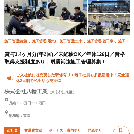
施工管理(建築)、施工管理(電気)、施工管理(土木)、施工管理(管工事)、施工管
理(造園)、躯体/型枠大工、躯体/鉄筋工、躯体/鳶 (鉄骨)
賞与3.4ヶ月分(年2回)／未経験OK／年休126日／資格
取得支援制度あり｜耐震補強施工管理募集！
ご入社後には充実した研修有り＋若手社員も多数活躍中！完全週
休2日制で私生活も充実◎
株式会社八幡工業
（東京都江東区）
月給：28万円〜50万円
勤務地：東京
正社員
交通費支給
ボーナス・賞与あり
昇給あり