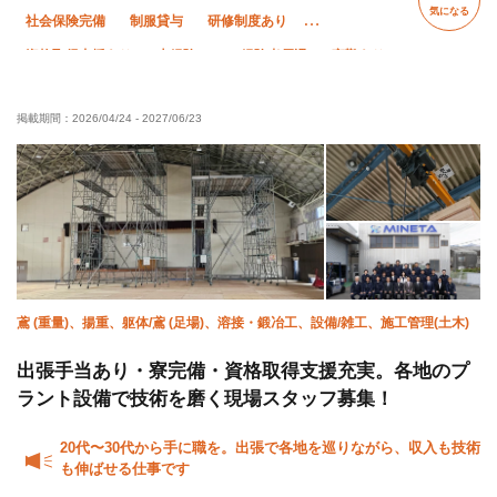
気になる
社会保険完備
制服貸与
研修制度あり
資格取得支援あり
未経験OK
経験者優遇
夜勤あり
直帰・直行OK
残業月20時間以下
掲載期間：
2026/04/24
-
2027/06/23
鳶 (重量)、揚重、躯体/鳶 (足場)、溶接・鍛冶工、設備/雑工、施工管理(土木)
出張手当あり・寮完備・資格取得支援充実。各地のプ
ラント設備で技術を磨く現場スタッフ募集！
20代〜30代から手に職を。出張で各地を巡りながら、収入も技術
も伸ばせる仕事です