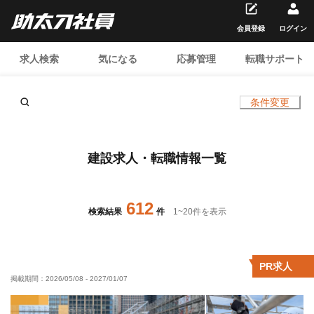
会員登録
ログイン
求人検索
気になる
応募管理
転職サポート
条件変更
建設求人・転職情報一覧
612
検索結果
件
1
~
20
件を表示
PR求人
掲載期間：
2026/05/08
-
2027/01/07