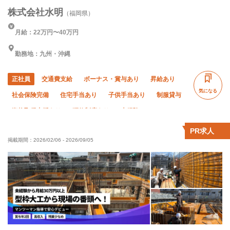
株式会社水明
（福岡県）
月給：22万円〜40万円
勤務地：九州・沖縄
正社員
交通費支給
ボーナス・賞与あり
昇給あり
気になる
社会保険完備
住宅手当あり
子供手当あり
制服貸与
資格取得支援あり
研修制度あり
未経験OK
経験者優遇
有資格者優遇
残業月10時間以下
PR求人
掲載期間：
2026/02/06
-
2026/09/05
夏季休暇
年末年始休暇
直帰・直行OK
土日休み
車・バイク通勤OK
転勤なし