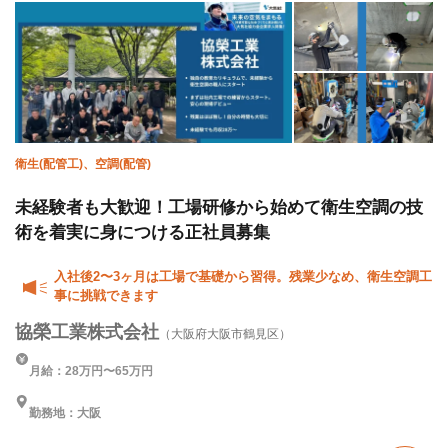
衛生(配管工)、空調(配管)
未経験者も大歓迎！工場研修から始めて衛生空調の技
術を着実に身につける正社員募集
入社後2〜3ヶ月は工場で基礎から習得。残業少なめ、衛生空調工
事に挑戦できます
協榮工業株式会社
（大阪府大阪市鶴見区）
月給：28万円〜65万円
勤務地：大阪