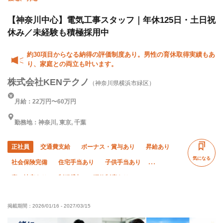
【神奈川中心】電気工事スタッフ｜年休125日・土日祝
休み／未経験も積極採用中
約30項目からなる納得の評価制度あり。男性の育休取得実績もあ
り、家庭との両立も叶います。
株式会社KENテクノ
（神奈川県横浜市緑区）
月給：22万円〜60万円
勤務地：神奈川, 東京, 千葉
正社員
交通費支給
ボーナス・賞与あり
昇給あり
気になる
社会保険完備
住宅手当あり
子供手当あり
寮・社宅あり
制服貸与
研修制度あり
資格取得支援あり
髪型・髪色自由
禁煙・分煙
掲載期間：
2026/01/16
-
2027/03/15
未経験OK
経験者優遇
有資格者優遇
年齢不問