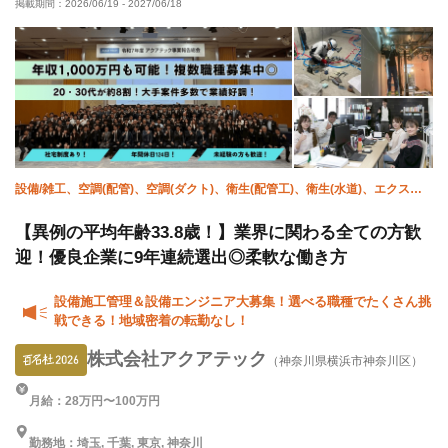
掲載期間：
2026/06/19
-
2027/06/18
完全週休二日制
夏季休暇
年末年始休暇
転勤なし
設備/雑工、空調(配管)、空調(ダクト)、衛生(配管工)、衛生(水道)、エクステ
リア・外構、施工管理(電気)、施工管理(土木)、施工管理(建築)、施工管理(管
工事)
【異例の平均年齢33.8歳！】業界に関わる全ての方歓
迎！優良企業に9年連続選出◎柔軟な働き方
設備施工管理＆設備エンジニア大募集！選べる職種でたくさん挑
戦できる！地域密着の転勤なし！
株式会社アクアテック
（神奈川県横浜市神奈川区）
月給：28万円〜100万円
勤務地：埼玉, 千葉, 東京, 神奈川