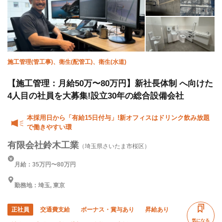
施工管理(管工事)、衛生(配管工)、衛生(水道)
【施工管理：月給50万〜80万円】新社長体制 へ向けた
4人目の社員を大募集!設立30年の総合設備会社
本採用日から「有給15日付与」!新オフィスはドリンク飲み放題
で働きやすい環
有限会社鈴木工業
（埼玉県さいたま市桜区）
月給：35万円〜80万円
勤務地：埼玉, 東京
正社員
交通費支給
ボーナス・賞与あり
昇給あり
気になる