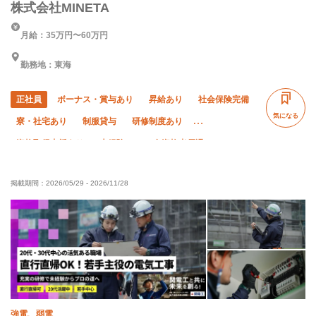
株式会社MINETA
月給：35万円〜60万円
勤務地：東海
正社員
ボーナス・賞与あり
昇給あり
社会保険完備
気になる
寮・社宅あり
制服貸与
研修制度あり
資格取得支援あり
未経験OK
有資格者優遇
掲載期間：
2026/05/29
-
2026/11/28
強電、弱電