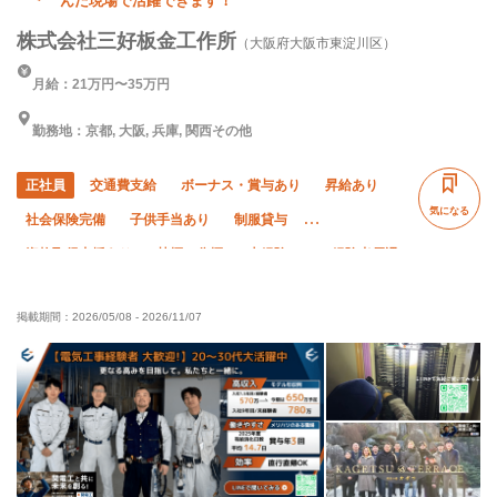
んだ現場で活躍できます！
株式会社三好板金工作所
（大阪府大阪市東淀川区）
月給：21万円〜35万円
勤務地：京都, 大阪, 兵庫, 関西その他
正社員
交通費支給
ボーナス・賞与あり
昇給あり
気になる
社会保険完備
子供手当あり
制服貸与
資格取得支援あり
禁煙・分煙
未経験OK
経験者優遇
有資格者優遇
夏季休暇
年末年始休暇
掲載期間：
2026/05/08
-
2026/11/07
車・バイク通勤OK
転勤なし