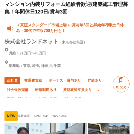
マンション内装リフォーム経験者歓迎/建築施工管理募
集！年間休日120日/賞与3回
＜東証スタンダード市場上場＞ 賞与年3回と昇給年2回/土日休
み・30代で年収700万円も！
株式会社ランドネット
（東京都豊島区）
月給：21万円〜40万円
勤務地：東京, 埼玉, 神奈川, 千葉
正社員
交通費支給
ボーナス・賞与あり
昇給あり
気になる
社会保険完備
研修制度あり
資格取得支援あり
髪型・髪色自由
禁煙・分煙
経験者優遇
有資格者優遇
直帰・直行OK
土日休み
転勤なし
NEW
掲載期間：
2026/07/31
-
2027/03/30
残業月20時間以下