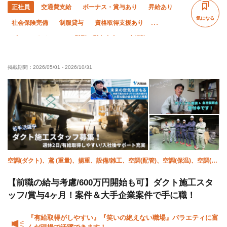
正社員
交通費支給
ボーナス・賞与あり
昇給あり
気になる
社会保険完備
制服貸与
資格取得支援あり
ピアス・ネイルOK
髪型・髪色自由
未経験OK
経験者優遇
有資格者優遇
年齢不問
掲載期間：
2026/05/01
-
2026/10/31
残業月10時間以下
夜勤あり
車・バイク通勤OK
転勤なし
空調(ダクト)、鳶 (重量)、揚重、設備/雑工、空調(配管)、空調(保温)、空調(冷
媒)、屋根、溶接・鍛冶工、施工管理(管工事)
【前職の給与考慮/600万円開始も可】ダクト施工スタ
ッフ/賞与4ヶ月！案件＆大手企業案件で手に職！
『有給取得がしやすい』『笑いの絶えない職場』バラエティに富