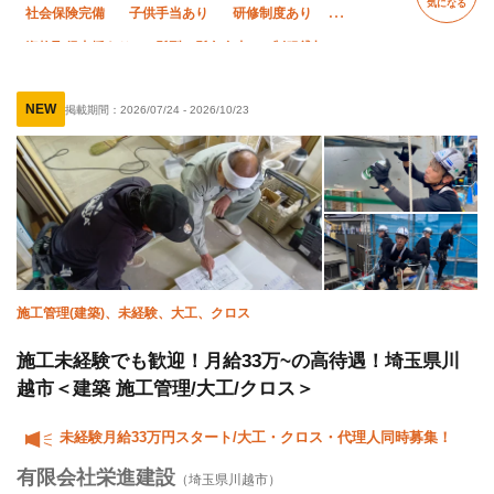
気になる
社会保険完備
子供手当あり
研修制度あり
資格取得支援あり
髪型・髪色自由
制服貸与
経験者優遇
有資格者優遇
外国人活躍中
NEW
掲載期間：
2026/07/24
-
2026/10/23
残業月10時間以下
夜勤あり
土日休み
夏季休暇
年末年始休暇
直帰・直行OK
転勤なし
施工管理(建築)、未経験、大工、クロス
施工未経験でも歓迎！月給33万~の高待遇！埼玉県川
越市＜建築 施工管理/大工/クロス＞
未経験月給33万円スタート/大工・クロス・代理人同時募集！
有限会社栄進建設
（埼玉県川越市）