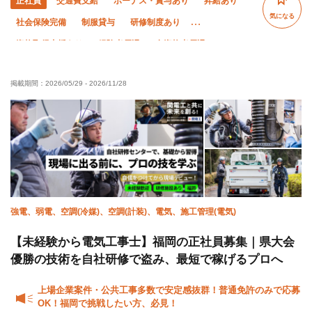
正社員
交通費支給
ボーナス・賞与あり
昇給あり
気になる
社会保険完備
制服貸与
研修制度あり
資格取得支援あり
経験者優遇
有資格者優遇
女性活躍中
残業月20時間以下
夏季休暇
掲載期間：
2026/05/29
-
2026/11/28
年末年始休暇
車・バイク通勤OK
転勤なし
土日休み
強電、弱電、空調(冷媒)、空調(計装)、電気、施工管理(電気)
【未経験から電気工事士】福岡の正社員募集｜県大会
優勝の技術を自社研修で盗み、最短で稼げるプロへ
上場企業案件・公共工事多数で安定感抜群！普通免許のみで応募
OK！福岡で挑戦したい方、必見！