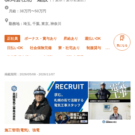
（千葉県千葉市若葉区）
月給：38万円〜50万円
勤務地：埼玉, 千葉, 東京, 神奈川
正社員
ボーナス・賞与あり
昇給あり
週払いOK
気になる
日払いOK
社会保険完備
寮・社宅あり
制服貸与
資格取得支援あり
未経験OK
経験者優遇
有資格者優遇
残業月10時間以下
夏季休暇
掲載期間：
2026/05/08
-
2026/11/07
年末年始休暇
車・バイク通勤OK
転勤なし
土日休み
施工管理(電気)、強電