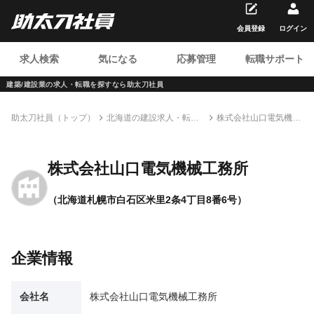
会員登録
ログイン
求人検索
気になる
応募管理
転職サポート
建築/建設業の求人・転職を
探すなら助太刀社員
助太刀社員（トップ）
北海道の建設求人・転職
株式会社山口電気機械
情報一覧
工務所
株式会社山口電気機械工務所
（北海道札幌市白石区米里2条4丁目8番6号）
企業情報
会社名
株式会社山口電気機械工務所