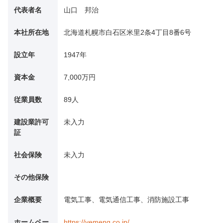
代表者名
山口 邦治
本社所在地
北海道札幌市白石区米里2条4丁目8番6号
設立年
1947年
資本金
7,000万円
従業員数
89人
建設業許可
未入力
証
社会保険
未入力
その他保険
企業概要
電気工事、電気通信工事、消防施設工事
ホームペー
https://yemeng.co.jp/