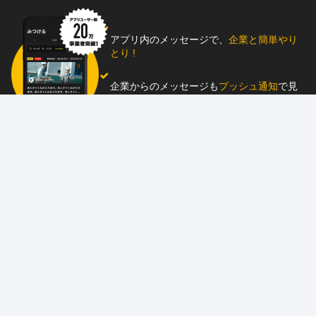
アプリ内のメッセージで、
企業と簡単やり
とり !
企業からのメッセージも
プッシュ通知
で見
逃し防止
助太刀アプリをダウンロード！
求人を掲載しませんか？
87職種
の中から幅広く人材を募集でき、
スカウ
ト送信
も可能！
アプリ
と
ウェブ
に同時掲載で、多くの人材にア