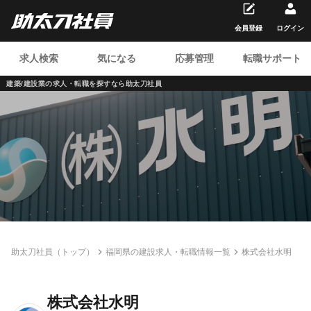
会員登録
ログイン
求人検索
気になる
応募管理
転職サポート
建築/建設業の求人・転職を
探すなら助太刀社員
助太刀社員（トップ）
福岡県の建設求人・転職情報一覧
株式会社水明
株式会社水明